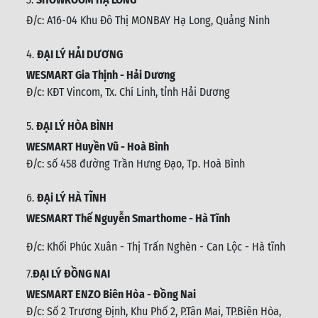
Đ/c: A16-04 Khu Đô Thị MONBAY Hạ Long, Quảng Ninh
4.
ĐẠI LÝ HẢI DƯƠNG
WESMART Gia Thịnh - Hải Dương
Đ/c: KĐT Vincom, Tx. Chí Linh, tỉnh Hải Dương
5.
ĐẠI LÝ HÒA BÌNH
WESMART Huyền Vũ - Hoà Bình
Đ/c: số 458 đường Trần Hưng Đạo, Tp. Hoà Bình
6.
ĐẠi LÝ HÀ TĨNH
WESMART Thế Nguyễn Smarthome - Hà Tĩnh
Đ/c:
Khối Phúc Xuân - Thị Trấn Nghèn - Can Lộc - Hà tĩnh
7.
ĐẠI LÝ ĐỒNG NAI
WESMART ENZO Biên Hòa - Đồng Nai
Đ/c:
Số 2 Trương Định, Khu Phố 2, P.Tân Mai, TP.Biên Hòa,