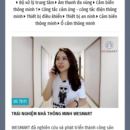
Bộ xử lý trung tâm
Âm thanh đa vùng
Cảm biến
thông minh 1
Công tắc cảm ứng - công tắc điện thông
minh
Thiết bị điều khiển
Thiết bị an ninh
Cảm biến
thông minh
Ổ cắm thông minh
18
05 Th11
NG
WES
NGÔ
TRẢI NGHIỆM NHÀ THÔNG MINH WESMART
n
Xã 
 tối
ngư
WESMART đã nghiên cứu và phát triển thành công sản