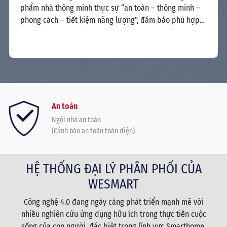
ưu 
phẩm nhà thông minh thực sự “an toàn – thông minh –
i
toà
phong cách – tiết kiệm năng lượng”, đảm bảo phù hợp
sao
với thị hiếu và nhu cầu của người Việt, áp dụng được với
mọi ngôi nhà, thân thiện với người sử dụng.
An toàn
Ngôi nhà an toàn
(Cảnh báo an toàn toàn diện)
HỆ THỐNG ĐẠI LÝ PHÂN PHỐI CỦA
WESMART
Công nghệ 4.0 đang ngày càng phát triển mạnh mẽ với
nhiều nghiên cứu ứng dụng hữu ích trong thực tiễn cuộc
sống của con người, đặc biệt trong lĩnh vực Smarthome.