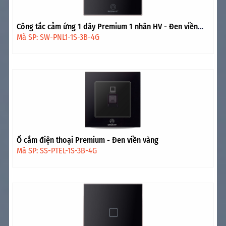
Công tắc cảm ứng 1 dây Premium 1 nhân HV - Đen viền
vàng
Mã SP: SW-PNL1-1S-3B-4G
Ổ cắm điện thoại Premium - Đen viền vàng
Mã SP: SS-PTEL-1S-3B-4G