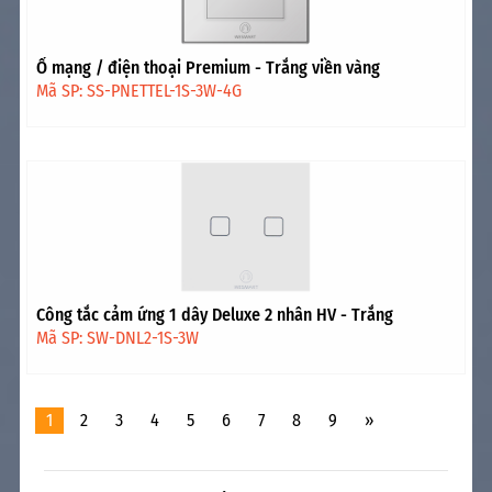
Ổ mạng / điện thoại Premium - Trắng viền vàng
Mã SP: SS-PNETTEL-1S-3W-4G
Công tắc cảm ứng 1 dây Deluxe 2 nhân HV - Trắng
Mã SP: SW-DNL2-1S-3W
1
2
3
4
5
6
7
8
9
»