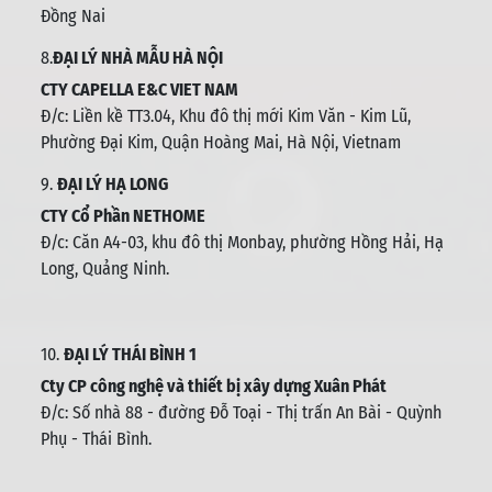
Đồng Nai
8.
ĐẠI LÝ NHÀ MẪU HÀ NỘI
CTY CAPELLA E&C VIET NAM
Đ/c:
Liền kề TT3.04, Khu đô thị mới Kim Văn - Kim Lũ,
Phường Đại Kim, Quận Hoàng Mai, Hà Nội, Vietnam
9.
ĐẠI LÝ HẠ LONG
CTY Cổ Phần NETHOME
Đ/c: C
ăn A4-03, khu đô thị Monbay, phường Hồng Hải, Hạ
Long, Quảng Ninh.
10.
ĐẠI LÝ THÁI BÌNH 1
Cty CP công nghệ và thiết bị xây dựng Xuân Phát
Đ/c: Số nhà 88 - đường Đỗ Toại - Thị trấn An Bài - Quỳnh
Phụ - Thái Bình
.