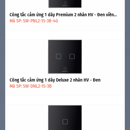
Công tắc cảm ứng 1 dây Premium 2 nhân HV - Đen viền
vàng
Mã SP: SW-PNL2-1S-3B-4G
Công tắc cảm ứng 1 dây Deluxe 2 nhân HV - Đen
Mã SP: SW-DNL2-1S-3B