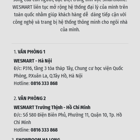
WESMART liên tục mở rộng hệ thống đại lý của mình trên
toàn quốc nhằm giúp khách hàng dễ dàng tiếp cận với
công nghệ và trang bị hệ thống thông minh cho ngôi nhà
của mình.
1.
VĂN PHÒNG 1
WESMART - Hà Nội
Đ/c: P316, tầng 3 tòa tháp Tây, Chung cư học viện Quốc
Phòng, P.Xuân La, Q.Tây Hồ, Hà Nội
Hotline:
0816 333 868
2.
VĂN PHÒNG 2
WESMART Trường Thịnh - Hồ Chí Minh
Đ/c: Số 580 Điện Biên Phủ, Phường 11, Quận 10, Tp. Hồ
Chí Minh
Hotline:
0816 333 868
3.
SHOWROOM HẠ LONG