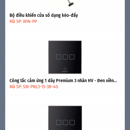
Bộ điều khiển cửa sổ dạng kéo-đẩy
Mã SP: WIN-PP
Công tắc cảm ứng 1 dây Premium 3 nhân HV - Đen viền
vàng
Mã SP: SW-PNL3-1S-3B-4G