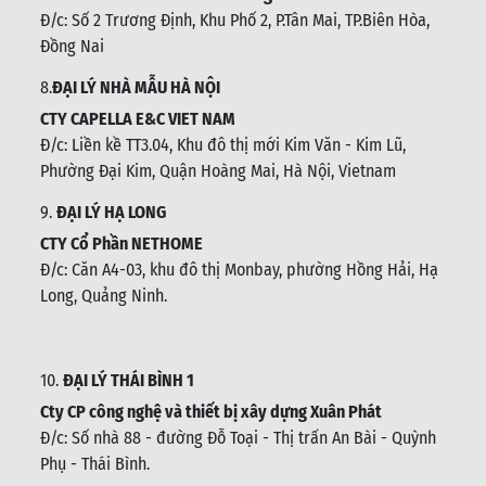
Đ/c:
Số 2 Trương Định, Khu Phố 2, P.Tân Mai, TP.Biên Hòa,
Đồng Nai
8.
ĐẠI LÝ NHÀ MẪU HÀ NỘI
CTY CAPELLA E&C VIET NAM
Đ/c:
Liền kề TT3.04, Khu đô thị mới Kim Văn - Kim Lũ,
Phường Đại Kim, Quận Hoàng Mai, Hà Nội, Vietnam
9.
ĐẠI LÝ HẠ LONG
CTY Cổ Phần NETHOME
Đ/c: C
ăn A4-03, khu đô thị Monbay, phường Hồng Hải, Hạ
Long, Quảng Ninh.
10.
ĐẠI LÝ THÁI BÌNH 1
Cty CP công nghệ và thiết bị xây dựng Xuân Phát
Đ/c: Số nhà 88 - đường Đỗ Toại - Thị trấn An Bài - Quỳnh
Phụ - Thái Bình
.