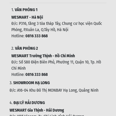
1.
VĂN PHÒNG 1
WESMART - Hà Nội
Đ/c: P316, tầng 3 tòa tháp Tây, Chung cư học viện Quốc
Phòng, P.Xuân La, Q.Tây Hồ, Hà Nội
Hotline:
0816 333 868
2.
VĂN PHÒNG 2
WESMART Trường Thịnh - Hồ Chí Minh
Đ/c: Số 580 Điện Biên Phủ, Phường 11, Quận 10, Tp. Hồ
Chí Minh
Hotline:
0816 333 868
3.
SHOWROOM HẠ LONG
Đ/c: A16-04 Khu Đô Thị MONBAY Hạ Long, Quảng Ninh
4.
ĐẠI LÝ HẢI DƯƠNG