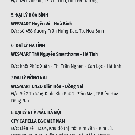
WESMART Gia Thịnh - Hải Dương
Đ/c: KĐT Vincom, Tx. Chí Linh, tỉnh Hải Dương
5.
ĐẠI LÝ HÒA BÌNH
WESMART Huyền Vũ - Hoà Bình
Đ/c: số 458 đường Trần Hưng Đạo, Tp. Hoà Bình
6.
ĐẠi LÝ HÀ TĨNH
WESMART Thế Nguyễn Smarthome - Hà Tĩnh
Đ/c:
Khối Phúc Xuân - Thị Trấn Nghèn - Can Lộc - Hà tĩnh
7.
ĐẠI LÝ ĐỒNG NAI
WESMART ENZO Biên Hòa - Đồng Nai
Đ/c:
Số 2 Trương Định, Khu Phố 2, P.Tân Mai, TP.Biên Hòa,
Đồng Nai
8.
ĐẠI LÝ NHÀ MẪU HÀ NỘI
CTY CAPELLA E&C VIET NAM