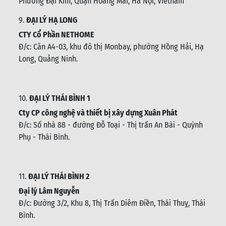
Đ/c:
Liền kề TT3.04, Khu đô thị mới Kim Văn - Kim Lũ,
Phường Đại Kim, Quận Hoàng Mai, Hà Nội, Vietnam
9.
ĐẠI LÝ HẠ LONG
CTY Cổ Phần NETHOME
Đ/c: C
ăn A4-03, khu đô thị Monbay, phường Hồng Hải, Hạ
Long, Quảng Ninh.
10.
ĐẠI LÝ THÁI BÌNH 1
Cty CP công nghệ và thiết bị xây dựng Xuân Phát
Đ/c: Số nhà 88 - đường Đỗ Toại - Thị trấn An Bài - Quỳnh
Phụ - Thái Bình
.
11.
ĐẠI LÝ THÁI BÌNH 2
Đại lý Lâm Nguyễn
Đ/c: Đường 3/2, Khu 8, Thị Trấn Diêm Điền, Thái Thuỵ, Thái