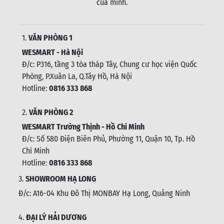
của mình.
1.
VĂN PHÒNG 1
WESMART - Hà Nội
Đ/c: P316, tầng 3 tòa tháp Tây, Chung cư học viện Quốc
Phòng, P.Xuân La, Q.Tây Hồ, Hà Nội
Hotline:
0816 333 868
2.
VĂN PHÒNG 2
WESMART Trường Thịnh - Hồ Chí Minh
Đ/c: Số 580 Điện Biên Phủ, Phường 11, Quận 10, Tp. Hồ
Chí Minh
Hotline:
0816 333 868
3.
SHOWROOM HẠ LONG
Đ/c: A16-04 Khu Đô Thị MONBAY Hạ Long, Quảng Ninh
4.
ĐẠI LÝ HẢI DƯƠNG