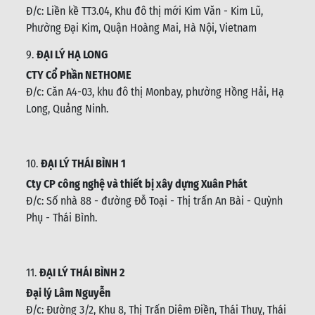
Đ/c:
Liền kề TT3.04, Khu đô thị mới Kim Văn - Kim Lũ,
Phường Đại Kim, Quận Hoàng Mai, Hà Nội, Vietnam
9.
ĐẠI LÝ HẠ LONG
CTY Cổ Phần NETHOME
Đ/c: C
ăn A4-03, khu đô thị Monbay, phường Hồng Hải, Hạ
Long, Quảng Ninh.
10.
ĐẠI LÝ THÁI BÌNH 1
Cty CP công nghệ và thiết bị xây dựng Xuân Phát
Đ/c: Số nhà 88 - đường Đỗ Toại - Thị trấn An Bài - Quỳnh
Phụ - Thái Bình
.
11.
ĐẠI LÝ THÁI BÌNH 2
Đại lý Lâm Nguyễn
Đ/c: Đường 3/2, Khu 8, Thị Trấn Diêm Điền, Thái Thuỵ, Thái