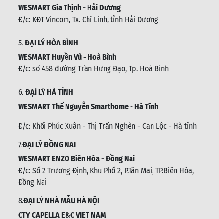
WESMART Gia Thịnh - Hải Dương
Đ/c: KĐT Vincom, Tx. Chí Linh, tỉnh Hải Dương
5.
ĐẠI LÝ HÒA BÌNH
WESMART Huyền Vũ - Hoà Bình
Đ/c: số 458 đường Trần Hưng Đạo, Tp. Hoà Bình
6.
ĐẠi LÝ HÀ TĨNH
WESMART Thế Nguyễn Smarthome - Hà Tĩnh
Đ/c:
Khối Phúc Xuân - Thị Trấn Nghèn - Can Lộc - Hà tĩnh
7.
ĐẠI LÝ ĐỒNG NAI
WESMART ENZO Biên Hòa - Đồng Nai
Đ/c:
Số 2 Trương Định, Khu Phố 2, P.Tân Mai, TP.Biên Hòa,
Đồng Nai
8.
ĐẠI LÝ NHÀ MẪU HÀ NỘI
CTY CAPELLA E&C VIET NAM