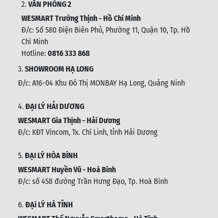
2.
VĂN PHÒNG 2
WESMART Trường Thịnh - Hồ Chí Minh
Đ/c: Số 580 Điện Biên Phủ, Phường 11, Quận 10, Tp. Hồ
Chí Minh
Hotline:
0816 333 868
3.
SHOWROOM HẠ LONG
Đ/c: A16-04 Khu Đô Thị MONBAY Hạ Long, Quảng Ninh
4.
ĐẠI LÝ HẢI DƯƠNG
WESMART Gia Thịnh - Hải Dương
Đ/c: KĐT Vincom, Tx. Chí Linh, tỉnh Hải Dương
5.
ĐẠI LÝ HÒA BÌNH
WESMART Huyền Vũ - Hoà Bình
Đ/c: số 458 đường Trần Hưng Đạo, Tp. Hoà Bình
6.
ĐẠi LÝ HÀ TĨNH