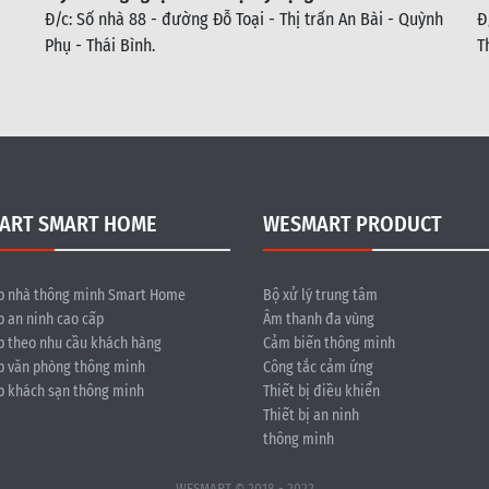
Đ/c: Số nhà 88 - đường Đỗ Toại - Thị trấn An Bài - Quỳnh
Đ
Phụ - Thái Bình
.
T
ART SMART HOME
WESMART PRODUCT
p nhà thông minh Smart Home
Bộ xử lý trung tâm
p an ninh cao cấp
Âm thanh đa vùng
p theo nhu cầu khách hàng
Cảm biến thông minh
p văn phòng thông minh
Công tắc cảm ứng
p khách sạn thông minh
Thiết bị điều khiển
Thiết bị an ninh
thông minh
WESMART © 2018 - 2022