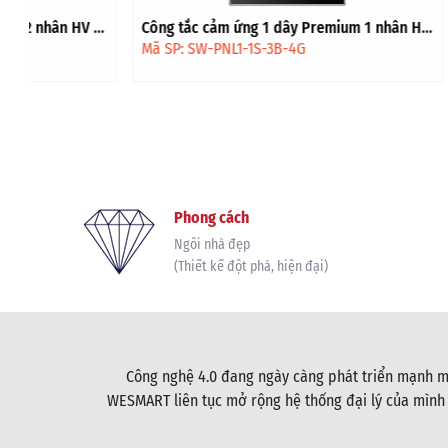
Công tắc cảm ứng 1 dây Premium 1 nhân HV
Công tắc cảm
- Đen viền vàng
Đen
Mã SP: SW-PNL1-1S-3B-4G
Mã SP: SW-D
Phong cách
Ngôi nhà đẹp
(Thiết kế đột phá, hiện đại)
Công nghệ 4.0 đang ngày càng phát triển mạnh mẽ
WESMART liên tục mở rộng hệ thống đại lý của mình