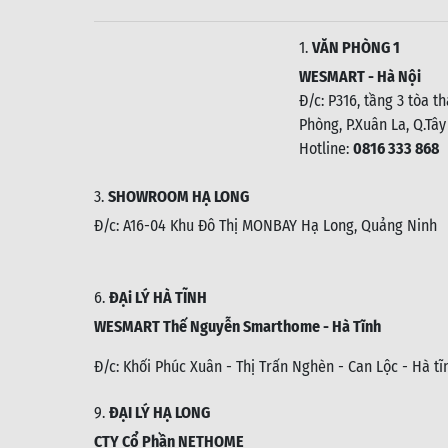
1.
VĂN PHÒNG 1
WESMART - Hà Nội
Đ/c: P316, tầng 3 tòa t
Phòng, P.Xuân La, Q.Tây
Hotline:
0816 333 868
3.
SHOWROOM HẠ LONG
Đ/c: A16-04 Khu Đô Thị MONBAY Hạ Long, Quảng Ninh
6.
ĐẠi LÝ HÀ TĨNH
WESMART Thế Nguyễn Smarthome - Hà Tĩnh
Đ/c:
Khối Phúc Xuân - Thị Trấn Nghèn - Can Lộc - Hà tĩ
9.
ĐẠI LÝ HẠ LONG
CTY Cổ Phần NETHOME