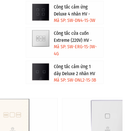
Công tắc cảm ứng
Deluxe 4 nhân HV -
Mã SP: SW-DN4-1S-3W
Trắng
Công tắc cửa cuốn
Extreme (220V) HV -
Mã SP: SW-ERG-1S-3W-
Trắng viền vàng
4G
Công tắc cảm ứng 1
dây Deluxe 2 nhân HV
Mã SP: SW-DNL2-1S-3B
- Đen