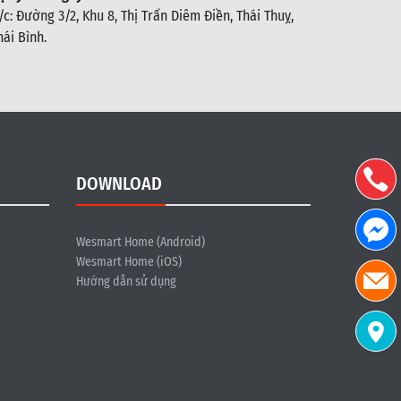
/c: Đường 3/2, Khu 8, Thị Trấn Diêm Điền, Thái Thuỵ,
hái Bình
.
DOWNLOAD
Wesmart Home (Android)
Wesmart Home (iOS)
Hướng dẫn sử dụng