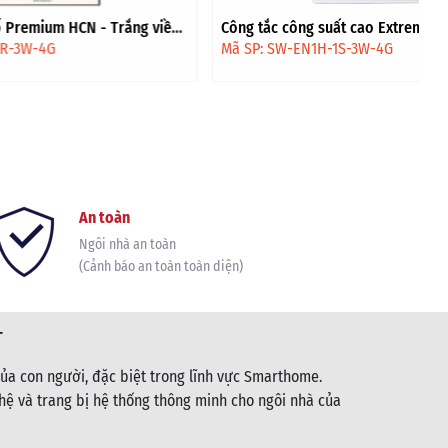
 Trắng viền
Công tắc công suất cao Extreme HV - Trắng
viền vàng
Mã SP: SW-EN1H-1S-3W-4G
An toàn
Ngôi nhà an toàn
(Cảnh báo an toàn toàn diện)
T
ủa con người, đặc biệt trong lĩnh vực Smarthome.
ệ và trang bị hệ thống thông minh cho ngôi nhà của