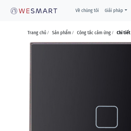
Về chúng tôi
Giải pháp
Trang chủ
Sản phẩm
Công tắc cảm ứng
Chi tiế
/
/
/