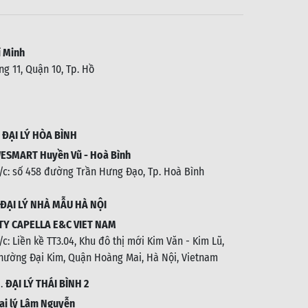
 Minh
g 11, Quận 10, Tp. Hồ
.
ĐẠI LÝ HÒA BÌNH
ESMART Huyền Vũ - Hoà Bình
/c: số 458 đường Trần Hưng Đạo, Tp. Hoà Bình
ĐẠI LÝ NHÀ MẪU HÀ NỘI
TY CAPELLA E&C VIET NAM
/c:
Liền kề TT3.04, Khu đô thị mới Kim Văn - Kim Lũ,
hường Đại Kim, Quận Hoàng Mai, Hà Nội, Vietnam
1.
ĐẠI LÝ THÁI BÌNH 2
ại lý Lâm Nguyễn