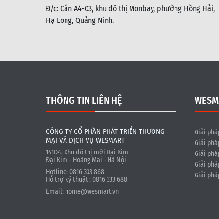
Đ/c: C
ăn A4-03, khu đô thị Monbay, phường Hồng Hải,
Hạ Long, Quảng Ninh.
THÔNG TIN LIÊN HỆ
WESM
CÔNG TY CỔ PHẦN PHÁT TRIỂN THƯƠNG
Giải phá
MẠI VÀ DỊCH VỤ WESMART
Giải phá
141D4, Khu đô thị mới Đại Kim
Giải phá
Đại Kim - Hoàng Mai - Hà Nội
Giải phá
Hotline: 0816 333 868
Giải phá
Hỗ trợ kỹ thuật : 0816 333 688
Email:
home@wesmart.vn