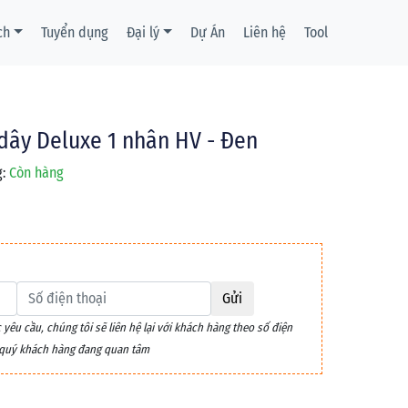
ch
Tuyển dụng
Đại lý
Dự Án
Liên hệ
Tool
dây Deluxe 1 nhân HV - Đen
:
Còn hàng
Gửi
êu cầu, chúng tôi sẽ liên hệ lại với khách hàng theo số điện
m quý khách hàng đang quan tâm