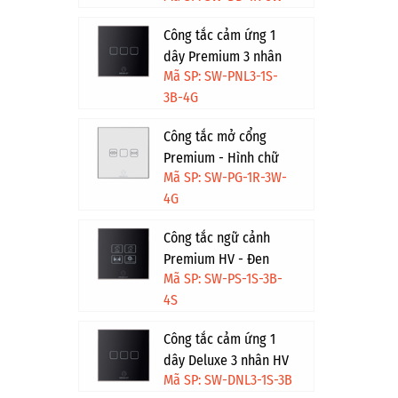
Công tắc cảm ứng 1
dây Premium 3 nhân
Mã SP: SW-PNL3-1S-
HV - Đen viền vàng
3B-4G
Công tắc mở cổng
Premium - Hình chữ
Mã SP: SW-PG-1R-3W-
nhật - Trắng viền vàng
4G
Công tắc ngữ cảnh
Premium HV - Đen
Mã SP: SW-PS-1S-3B-
viền bạc
4S
Công tắc cảm ứng 1
dây Deluxe 3 nhân HV
Mã SP: SW-DNL3-1S-3B
- Đen