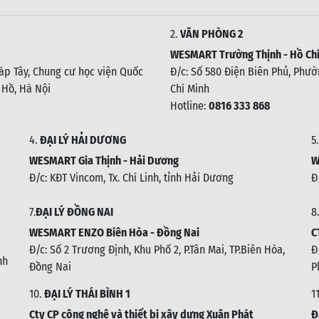
2.
VĂN PHÒNG 2
WESMART Trường Thịnh - Hồ Chí
háp Tây, Chung cư học viện Quốc
Đ/c: Số 580 Điện Biên Phủ, Phườn
 Hồ, Hà Nội
Chí Minh
Hotline:
0816 333 868
4.
ĐẠI LÝ HẢI DƯƠNG
5
WESMART Gia Thịnh - Hải Dương
W
Đ/c: KĐT Vincom, Tx. Chí Linh, tỉnh Hải Dương
Đ
7.
ĐẠI LÝ ĐỒNG NAI
8.
WESMART ENZO Biên Hòa - Đồng Nai
C
Đ/c:
Số 2 Trương Định, Khu Phố 2, P.Tân Mai, TP.Biên Hòa,
Đ
nh
Đồng Nai
P
10.
ĐẠI LÝ THÁI BÌNH 1
1
Cty CP công nghệ và thiết bị xây dựng Xuân Phát
Đ