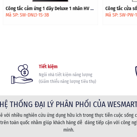
 ứng 1 dây Deluxe 1 nhân HV -
Công tắc cửa sổ Premium HCN -
vàng
NL1-1S-3B
Mã SP: SW-PW-1R-3W-4G
Tiết kiệm
Ngôi nhà tiết kiệm năng lượng
(Giảm thiểu năng lượng tiêu thụ)
HỆ THỐNG ĐẠI LÝ PHÂN PHỐI CỦA WESMAR
 với nhiều nghiên cứu ứng dụng hữu ích trong thực tiễn cuộc sống c
 trên toàn quốc nhằm giúp khách hàng dễ dàng tiếp cận với công ngh
mình.