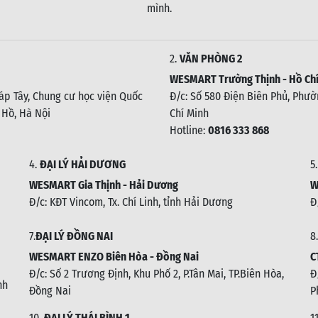
mình.
2.
VĂN PHÒNG 2
WESMART Trường Thịnh - Hồ Chí
háp Tây, Chung cư học viện Quốc
Đ/c: Số 580 Điện Biên Phủ, Phườn
 Hồ, Hà Nội
Chí Minh
Hotline:
0816 333 868
4.
ĐẠI LÝ HẢI DƯƠNG
5
WESMART Gia Thịnh - Hải Dương
W
Đ/c: KĐT Vincom, Tx. Chí Linh, tỉnh Hải Dương
Đ
7.
ĐẠI LÝ ĐỒNG NAI
8.
WESMART ENZO Biên Hòa - Đồng Nai
C
Đ/c:
Số 2 Trương Định, Khu Phố 2, P.Tân Mai, TP.Biên Hòa,
Đ
nh
Đồng Nai
P
10.
ĐẠI LÝ THÁI BÌNH 1
1