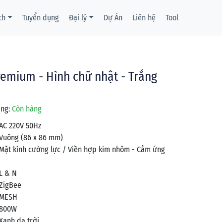
ch
Tuyển dụng
Đại lý
Dự Án
Liên hệ
Tool
emium - Hình chữ nhật - Trắng
ạng:
Còn hàng
AC 220V 50Hz
Vuông (86 x 86 mm)
Mặt kính cường lực / Viền hợp kim nhôm - Cảm ứng
L & N
ZigBee
MESH
800W
Xanh da trời