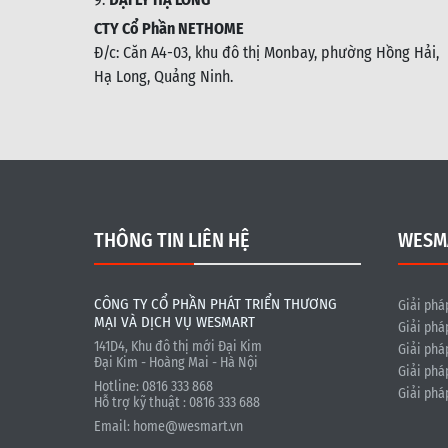
CTY Cổ Phần NETHOME
Đ/c: C
ăn A4-03, khu đô thị Monbay, phường Hồng Hải,
Hạ Long, Quảng Ninh.
THÔNG TIN LIÊN HỆ
WESM
CÔNG TY CỔ PHẦN PHÁT TRIỂN THƯƠNG
Giải phá
MẠI VÀ DỊCH VỤ WESMART
Giải phá
141D4, Khu đô thị mới Đại Kim
Giải phá
Đại Kim - Hoàng Mai - Hà Nội
Giải phá
Hotline: 0816 333 868
Giải phá
Hỗ trợ kỹ thuật : 0816 333 688
Email:
home@wesmart.vn