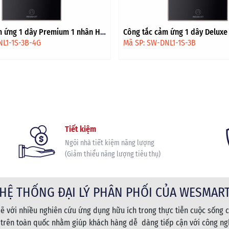
 ứng 1 dây Deluxe 1 nhân HV -
Công tắc cửa sổ Premium HCN -
vàng
NL1-1S-3B
Mã SP: SW-PW-1R-3W-4G
Tiết kiệm
Ngôi nhà tiết kiệm năng lượng
(Giảm thiểu năng lượng tiêu thụ)
HỆ THỐNG ĐẠI LÝ PHÂN PHỐI CỦA WESMAR
 với nhiều nghiên cứu ứng dụng hữu ích trong thực tiễn cuộc sống c
 trên toàn quốc nhằm giúp khách hàng dễ dàng tiếp cận với công ngh