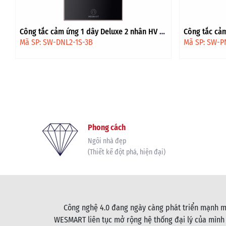
Công tắc cảm ứng 1 dây Premium 1 nhân HV
Công tắc cảm
- Đen viền vàng
Đen
Mã SP: SW-PNL1-1S-3B-4G
Mã SP: SW-D
Phong cách
Ngôi nhà đẹp
(Thiết kế đột phá, hiện đại)
Công nghệ 4.0 đang ngày càng phát triển mạnh mẽ
WESMART liên tục mở rộng hệ thống đại lý của mình