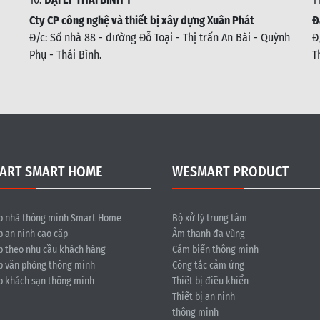
Cty CP công nghệ và thiết bị xây dựng Xuân Phát
Đ
Đ/c: Số nhà 88 - đường Đỗ Toại - Thị trấn An Bài - Quỳnh
Đ
Phụ - Thái Bình
.
T
ART SMART HOME
WESMART PRODUCT
p nhà thông minh Smart Home
Bộ xử lý trung tâm
p an ninh cao cấp
Âm thanh đa vùng
p theo nhu cầu khách hàng
Cảm biến thông minh
p văn phòng thông minh
Công tắc cảm ứng
p khách sạn thông minh
Thiết bị điều khiển
Thiết bị an ninh
thông minh