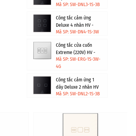
Mã SP: SW-DNL3-1S-3B
- Đen
Công tắc cảm ứng
Deluxe 4 nhân HV -
Mã SP: SW-DN4-1S-3W
Trắng
Công tắc cửa cuốn
Extreme (220V) HV -
Mã SP: SW-ERG-1S-3W-
Trắng viền vàng
4G
Công tắc cảm ứng 1
dây Deluxe 2 nhân HV
Mã SP: SW-DNL2-1S-3B
- Đen