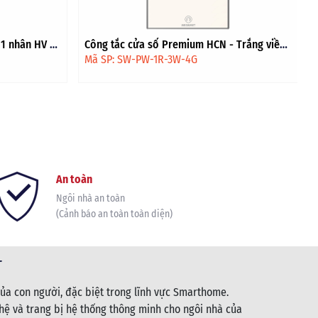
 Trắng viền
Công tắc công suất cao Extreme HV - Trắng
viền vàng
Mã SP: SW-EN1H-1S-3W-4G
An toàn
Ngôi nhà an toàn
(Cảnh báo an toàn toàn diện)
T
ủa con người, đặc biệt trong lĩnh vực Smarthome.
ệ và trang bị hệ thống thông minh cho ngôi nhà của