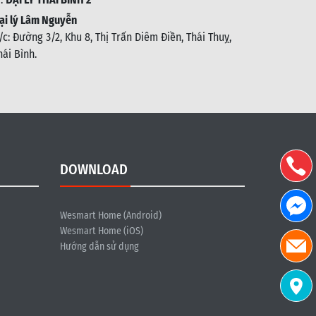
ại lý Lâm Nguyễn
/c: Đường 3/2, Khu 8, Thị Trấn Diêm Điền, Thái Thuỵ,
hái Bình
.
DOWNLOAD
Wesmart Home (Android)
Wesmart Home (iOS)
Hướng dẫn sử dụng