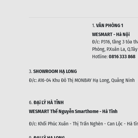
1.
VĂN PHÒNG 1
WESMART - Hà Nội
Đ/c: P316, tầng 3 tòa t
Phòng, P.Xuân La, Q.Tây
Hotline:
0816 333 868
3.
SHOWROOM HẠ LONG
Đ/c: A16-04 Khu Đô Thị MONBAY Hạ Long, Quảng Ninh
6.
ĐẠi LÝ HÀ TĨNH
WESMART Thế Nguyễn Smarthome - Hà Tĩnh
Đ/c:
Khối Phúc Xuân - Thị Trấn Nghèn - Can Lộc - Hà tĩ
9.
ĐẠI LÝ HẠ LONG