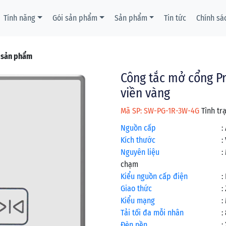
Tính năng
Gói sản phẩm
Sản phẩm
Tin tức
Chính sá
t sản phẩm
Công tắc mở cổng Pr
viền vàng
Mã SP: SW-PG-1R-3W-4G
Tình tr
Nguồn cấp
:
Kích thước
:
Nguyên liệu
:
chạm
Kiểu nguồn cấp điện
:
Giao thức
:
Kiểu mạng
:
Tải tối đa mỗi nhân
:
Đèn nền
: