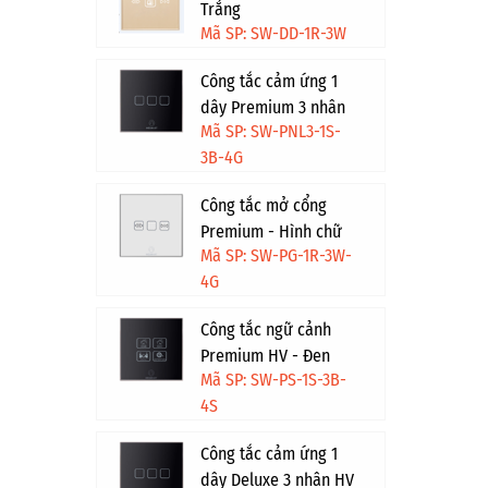
Trắng
Mã SP: SW-DD-1R-3W
Công tắc cảm ứng 1
dây Premium 3 nhân
Mã SP: SW-PNL3-1S-
HV - Đen viền vàng
3B-4G
Công tắc mở cổng
Premium - Hình chữ
Mã SP: SW-PG-1R-3W-
nhật - Trắng viền vàng
4G
Công tắc ngữ cảnh
Premium HV - Đen
Mã SP: SW-PS-1S-3B-
viền bạc
4S
Công tắc cảm ứng 1
dây Deluxe 3 nhân HV