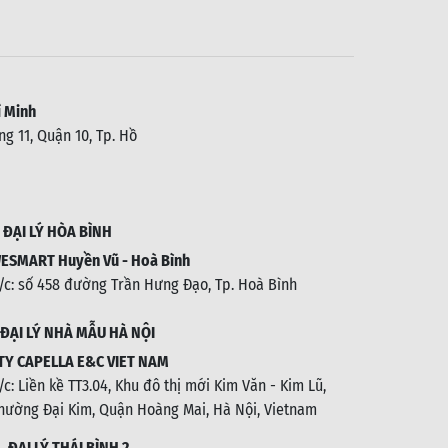
 Minh
g 11, Quận 10, Tp. Hồ
.
ĐẠI LÝ HÒA BÌNH
ESMART Huyền Vũ - Hoà Bình
/c: số 458 đường Trần Hưng Đạo, Tp. Hoà Bình
ĐẠI LÝ NHÀ MẪU HÀ NỘI
TY CAPELLA E&C VIET NAM
/c:
Liền kề TT3.04, Khu đô thị mới Kim Văn - Kim Lũ,
hường Đại Kim, Quận Hoàng Mai, Hà Nội, Vietnam
1.
ĐẠI LÝ THÁI BÌNH 2