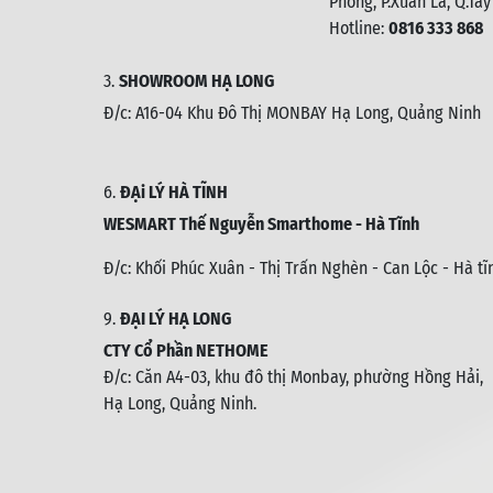
Phòng, P.Xuân La, Q.Tây
Hotline:
0816 333 868
3.
SHOWROOM HẠ LONG
Đ/c: A16-04 Khu Đô Thị MONBAY Hạ Long, Quảng Ninh
6.
ĐẠi LÝ HÀ TĨNH
WESMART Thế Nguyễn Smarthome - Hà Tĩnh
Đ/c:
Khối Phúc Xuân - Thị Trấn Nghèn - Can Lộc - Hà tĩ
9.
ĐẠI LÝ HẠ LONG
CTY Cổ Phần NETHOME
Đ/c: C
ăn A4-03, khu đô thị Monbay, phường Hồng Hải,
Hạ Long, Quảng Ninh.