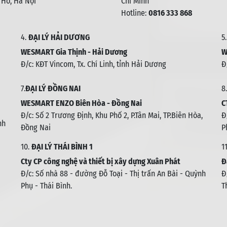
 Hồ, Hà Nội
Chí Minh
Hotline:
0816 333 868
4.
ĐẠI LÝ HẢI DƯƠNG
5
WESMART Gia Thịnh - Hải Dương
W
Đ/c: KĐT Vincom, Tx. Chí Linh, tỉnh Hải Dương
Đ
7.
ĐẠI LÝ ĐỒNG NAI
8.
WESMART ENZO Biên Hòa - Đồng Nai
C
Đ/c:
Số 2 Trương Định, Khu Phố 2, P.Tân Mai, TP.Biên Hòa,
Đ
nh
Đồng Nai
P
10.
ĐẠI LÝ THÁI BÌNH 1
1
Cty CP công nghệ và thiết bị xây dựng Xuân Phát
Đ
Đ/c: Số nhà 88 - đường Đỗ Toại - Thị trấn An Bài - Quỳnh
Đ
Phụ - Thái Bình
.
T