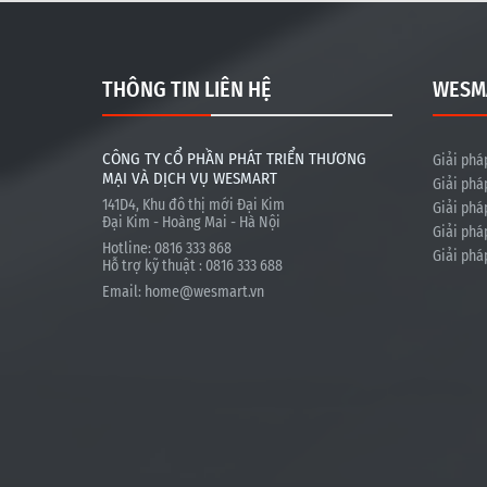
THÔNG TIN LIÊN HỆ
WESM
CÔNG TY CỔ PHẦN PHÁT TRIỂN THƯƠNG
Giải phá
MẠI VÀ DỊCH VỤ WESMART
Giải phá
141D4, Khu đô thị mới Đại Kim
Giải phá
Đại Kim - Hoàng Mai - Hà Nội
Giải phá
Hotline: 0816 333 868
Giải phá
Hỗ trợ kỹ thuật : 0816 333 688
Email:
home@wesmart.vn