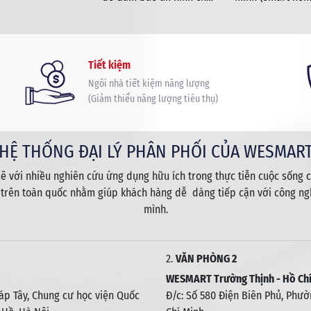
Kỷ niệm 80 năm Quốc khánh 2/9 (1945–2025) là d
ngôi nhà
tiềm năng thu hú
khoảnh khắc lịch sử tại Quảng trường Ba Đình, 
doanh nghiệp c
đọc bản Tuyên ngôn Độc lập, khai sinh nước V
nghệ Việt Nam n
hòa. Đây không chỉ là dấu mốc thiêng liêng mà 
nào?
Tiết kiệm
hôm nay nhìn lại chặng đường 80 năm xây dựng
Ngôi nhà tiết kiệm năng lượng
nước, khơi dậy tinh thần yêu nước, đoàn kết và
(Giảm thiểu năng lượng tiêu thụ)
HỆ THỐNG ĐẠI LÝ PHÂN PHỐI CỦA WESMAR
 với nhiều nghiên cứu ứng dụng hữu ích trong thực tiễn cuộc sống c
 trên toàn quốc nhằm giúp khách hàng dễ dàng tiếp cận với công ngh
mình.
2.
VĂN PHÒNG 2
WESMART Trường Thịnh - Hồ Chí
háp Tây, Chung cư học viện Quốc
Đ/c: Số 580 Điện Biên Phủ, Phườn