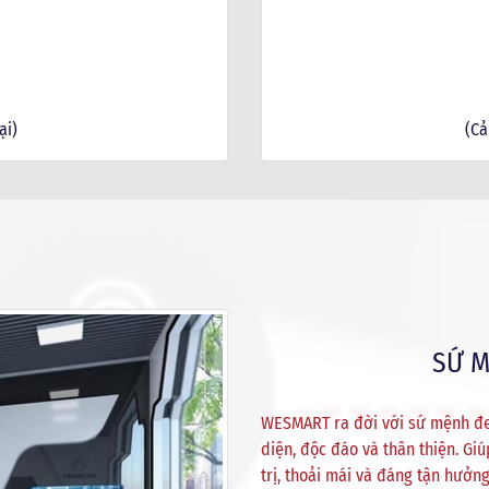
ại)
(Cả
SỨ 
WESMART ra đời với sứ mệnh đe
diện, độc đáo và thân thiện. Gi
trị, thoải mái và đáng tận hưởng