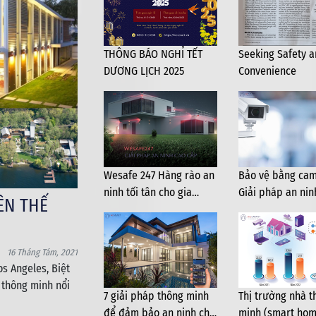
THÔNG BÁO NGHỈ TẾT
Seeking Safety 
DƯƠNG LỊCH 2025
Convenience
Wesafe 247 Hàng rào an
Bảo vệ bằng cam
ninh tối tân cho gia
Giải pháp an nin
nh ở
đình
diện cho ngôi nh
10 Tháng Tám, 2021
WESMART thông báo lịch nghỉ
hung đang tích
2/9/2025 – Thời gian nghỉ & h
ông minh hàng
7 giải pháp thông minh
Thị trường nhà t
để đảm bảo an ninh cho
minh (smart hom