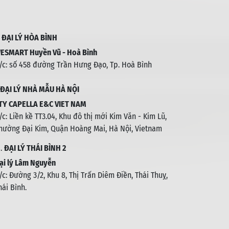
.
ĐẠI LÝ HÒA BÌNH
ESMART Huyền Vũ - Hoà Bình
/c: số 458 đường Trần Hưng Đạo, Tp. Hoà Bình
ĐẠI LÝ NHÀ MẪU HÀ NỘI
TY CAPELLA E&C VIET NAM
/c:
Liền kề TT3.04, Khu đô thị mới Kim Văn - Kim Lũ,
hường Đại Kim, Quận Hoàng Mai, Hà Nội, Vietnam
1.
ĐẠI LÝ THÁI BÌNH 2
ại lý Lâm Nguyễn
/c: Đường 3/2, Khu 8, Thị Trấn Diêm Điền, Thái Thuỵ,
hái Bình
.