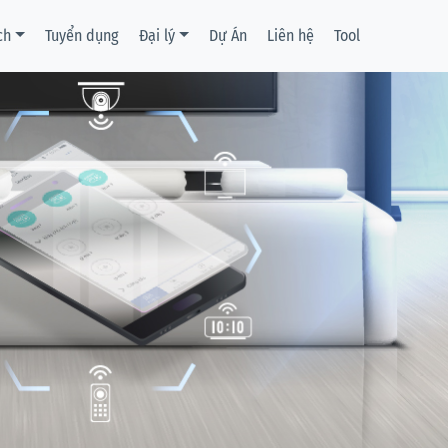
ch
Tuyển dụng
Đại lý
Dự Án
Liên hệ
Tool