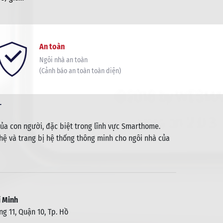
ịp trọng đại để ôn lại
t các
khi Chủ tịch Hồ Chí Minh
ông
iệt Nam Dân chủ Cộng
hư thế
còn là cơ hội để thế hệ
An toàn
 và phát triển đất
Ngôi nhà an toàn
 trách nhiệm dân tộc.
(Cảnh báo an toàn toàn diện)
T
ủa con người, đặc biệt trong lĩnh vực Smarthome.
ệ và trang bị hệ thống thông minh cho ngôi nhà của
 Minh
g 11, Quận 10, Tp. Hồ