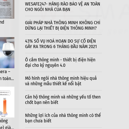
WESAFE247- HÀNG RÀO BẢO VỆ AN TOÀN
CHO NGÔI NHÀ CỦA BẠN
and
GIẢI PHÁP NHÀ THÔNG MINH KHÔNG CHỈ
DỪNG LẠI THIẾT BỊ ĐIỆN THÔNG MINH?
43% SỐ VỤ HOẢ HOẠN DO SỰ CỐ ĐIỆN
GÂY RA TRONG 6 THÁNG ĐẦU NĂM 2021
Ổ cắm thông minh - thiết bị điện hiện
đại cho kỷ nguyên 4.0
era –
Mô hình ngôi nhà thông minh hiệu quả
h toàn
THÔNG BÁO NGHỈ TẾT DƯ
và những mẫu thiết kế nổi bật
à
Căn hộ thông minh và những yếu tố then
Kính gửi Quý khách hàng, Quý đối tác và
chốt bạn nên biết
 lễ Quốc khánh
Công ty Wesmart
ỗ trợ kỹ thuật
Những lợi ích của nhà thông minh có thể
hông
bạn chưa biết
29 Tháng Tám, 2025
e) giàu