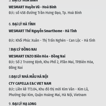
5.
ĐẠI LÝ HÒA BÌNH
WESMART Huyền Vũ - Hoà Bình
Đ/c: số 458 đường Trần Hưng Đạo, Tp. Hoà Bình
6.
ĐẠi LÝ HÀ TĨNH
WESMART Thế Nguyễn Smarthome - Hà Tĩnh
Đ/c:
Khối Phúc Xuân - Thị Trấn Nghèn - Can Lộc - Hà tĩnh
7.
ĐẠI LÝ ĐỒNG NAI
WESMART ENZO Biên Hòa - Đồng Nai
Đ/c:
Số 2 Trương Định, Khu Phố 2, P.Tân Mai, TP.Biên Hòa,
Đồng Nai
8.
ĐẠI LÝ NHÀ MẪU HÀ NỘI
CTY CAPELLA E&C VIET NAM
Đ/c:
Liền kề TT3.04, Khu đô thị mới Kim Văn - Kim Lũ,
Phường Đại Kim, Quận Hoàng Mai, Hà Nội, Vietnam
9.
ĐẠI LÝ HẠ LONG