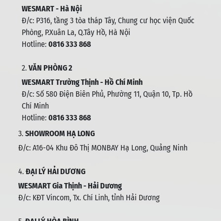
WESMART - Hà Nội
Đ/c: P316, tầng 3 tòa tháp Tây, Chung cư học viện Quốc
Phòng, P.Xuân La, Q.Tây Hồ, Hà Nội
Hotline:
0816 333 868
2.
VĂN PHÒNG 2
WESMART Trường Thịnh - Hồ Chí Minh
Đ/c: Số 580 Điện Biên Phủ, Phường 11, Quận 10, Tp. Hồ
Chí Minh
Hotline:
0816 333 868
3.
SHOWROOM HẠ LONG
Đ/c: A16-04 Khu Đô Thị MONBAY Hạ Long, Quảng Ninh
4.
ĐẠI LÝ HẢI DƯƠNG
WESMART Gia Thịnh - Hải Dương
Đ/c: KĐT Vincom, Tx. Chí Linh, tỉnh Hải Dương