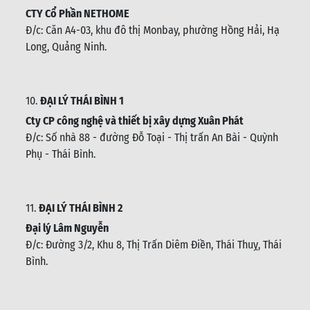
CTY Cổ Phần NETHOME
Đ/c: C
ăn A4-03, khu đô thị Monbay, phường Hồng Hải, Hạ
Long, Quảng Ninh.
10.
ĐẠI LÝ THÁI BÌNH 1
Cty CP công nghệ và thiết bị xây dựng Xuân Phát
Đ/c: Số nhà 88 - đường Đỗ Toại - Thị trấn An Bài - Quỳnh
Phụ - Thái Bình
.
11.
ĐẠI LÝ THÁI BÌNH 2
Đại lý Lâm Nguyễn
Đ/c: Đường 3/2, Khu 8, Thị Trấn Diêm Điền, Thái Thuỵ, Thái
Bình
.