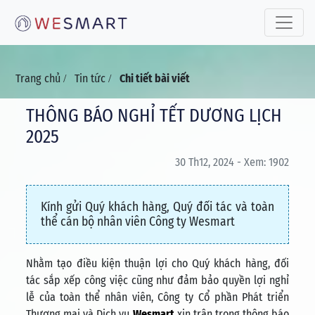
Toggle 
Trang chủ
Tin tức
Chi tiết bài viết
/
/
THÔNG BÁO NGHỈ TẾT DƯƠNG LỊCH
2025
30 Th12, 2024 - Xem: 1902
Kính gửi Quý khách hàng, Quý đối tác và toàn
thể cán bộ nhân viên Công ty Wesmart
Nhằm tạo điều kiện thuận lợi cho Quý khách hàng, đối
tác sắp xếp công việc cũng như đảm bảo quyền lợi nghỉ
lễ của toàn thể nhân viên, Công ty Cổ phần Phát triển
Thương mại và Dịch vụ
Wesmart
xin trân trọng thông báo