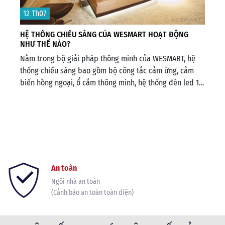
Ế
SMA
12 Th07
NÀ
ộ,
Về 
HỆ THỐNG CHIẾU SÁNG CỦA WESMART HOẠT ĐỘNG
bình
NHƯ THẾ NÀO?
smar
Nằm trong bộ giải pháp thông minh của WESMART, hệ
thô
thống chiếu sáng bao gồm bộ công tắc cảm ứng, cảm
biến hồng ngoại, ổ cắm thông minh, hệ thống đèn led 16
triệu màu, rèm cửa tự động.
An toàn
Ngôi nhà an toàn
(Cảnh báo an toàn toàn diện)