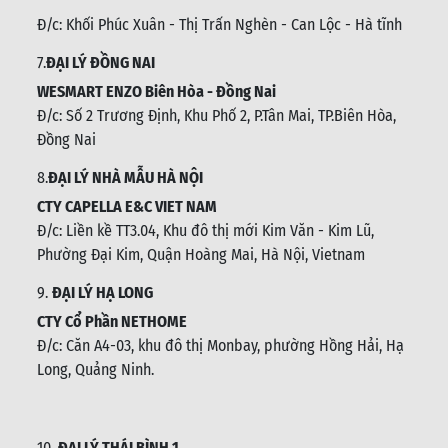
Đ/c:
Khối Phúc Xuân - Thị Trấn Nghèn - Can Lộc - Hà tĩnh
7.
ĐẠI LÝ ĐỒNG NAI
WESMART ENZO Biên Hòa - Đồng Nai
Đ/c:
Số 2 Trương Định, Khu Phố 2, P.Tân Mai, TP.Biên Hòa,
Đồng Nai
8.
ĐẠI LÝ NHÀ MẪU HÀ NỘI
CTY CAPELLA E&C VIET NAM
Đ/c:
Liền kề TT3.04, Khu đô thị mới Kim Văn - Kim Lũ,
Phường Đại Kim, Quận Hoàng Mai, Hà Nội, Vietnam
9.
ĐẠI LÝ HẠ LONG
CTY Cổ Phần NETHOME
Đ/c: C
ăn A4-03, khu đô thị Monbay, phường Hồng Hải, Hạ
Long, Quảng Ninh.
10.
ĐẠI LÝ THÁI BÌNH 1