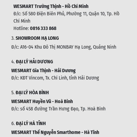
WESMART Trường Thịnh - Hồ Chí Minh
Đ/c: Số 580 Điện Biên Phủ, Phường 11, Quận 10, Tp. Hồ
Chí Minh
Hotline:
0816 333 868
3.
SHOWROOM HẠ LONG
Đ/c: A16-04 Khu Đô Thị MONBAY Hạ Long, Quảng Ninh
4.
ĐẠI LÝ HẢI DƯƠNG
WESMART Gia Thịnh - Hải Dương
Đ/c: KĐT Vincom, Tx. Chí Linh, tỉnh Hải Dương
5.
ĐẠI LÝ HÒA BÌNH
WESMART Huyền Vũ - Hoà Bình
Đ/c: số 458 đường Trần Hưng Đạo, Tp. Hoà Bình
6.
ĐẠi LÝ HÀ TĨNH
WESMART Thế Nguyễn Smarthome - Hà Tĩnh