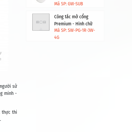
Mã SP: GW-SUB
Công tắc mở cổng
Premium - Hình chữ
Mã SP: SW-PG-1R-3W-
nhật - Trắng viền vàng
4G
 người sử
ng minh -
 thực thi
ộ.