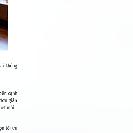
lại không
 bên cạnh
 đơn giản
mệt mỏi.
ọn tối ưu