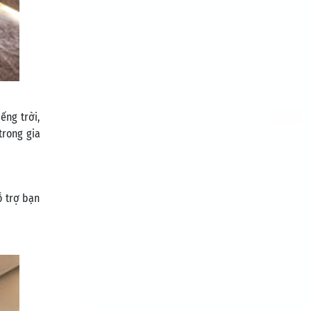
ếng trời,
trong gia
ỗ trợ bạn