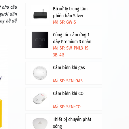
ừ nhu cầu
Bộ xử lý trung tâm
người dân
phiên bản Silver
ông hề dễ
Mã SP: GW-S
Công tắc cảm ứng 1
dây Premium 3 nhân
Mã SP: SW-PNL3-1S-
HV - Đen viền vàng
3B-4G
Cảm biến khí gas
Mã SP: SEN-GAS
Cảm biến khí CO
Mã SP: SEN-CO
Thiết bị chuyển phát
sóng