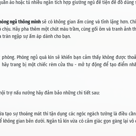
quần áo hoặc tủ nhiều ngăn tích hợp giường ngủ để tiện để đồ dùng 
hòng ngủ thông minh
sẽ có không gian ấm cúng và tĩnh lặng hơn. Chí
 chịu. Hãy pha thêm một chút màu trầm, cùng gối ôm và tranh ảnh t
ừa tràn ngập sự ấm áp dành cho bạn.
g phòng. Phòng ngủ quá kín sẽ khiến bạn cảm thấy không được thoả
i hãy trang bị một chiếc rèm cửa thu - mở tự động để tạo điểm nh
 nội trợ nấu nướng hãy đảm bảo những chi tiết sau:
a tạo sự thoáng mát thì tận dụng các ngóc ngách tường là điều cần 
kể không gian bên dưới. Ngăn tủ kín vừa có cảm giác gọn gàng lại vô 