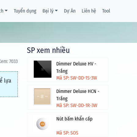
ch
Tuyển dụng
Đại lý
Dự Án
Liên hệ
Tool
SP xem nhiều
 Xem: 7033
Dimmer Deluxe HV -
Trắng
Mã SP: SW-DD-1S-3W
ể lựa
Dimmer Deluxe HCN -
Trắng
Mã SP: SW-DD-1R-3W
Nút bấm khẩn cấp
Mã SP: SOS