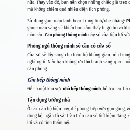
nữa. Thay vào đó, bạn nên chọn những chiếc giá treo 
mà không chiếm quá nhiều diện tích phòng.
Sử dụng gam màu lạnh hoặc trung tính/nhẹ nhàng:
P
game màu sáng sẽ khiến bạn cảm thấy bị gò bó và khó
màu sắc.
Căn phòng thông minh
này sẽ vừa tiện lợi v
Phòng ngủ thông minh sẽ cần có cửa sổ
Cửa số sẽ lấy sáng cho toàn bộ không gian bên tron
nghỉ ngơi. Nếu bạn không ưa thích ánh sáng quá chó
căn phòng.
Căn bếp thông minh
Để có một khu vực
nhà bếp thông minh
, hỗ trợ các bà
Tận dụng tường nhà
Ở các căn hộ hiện nay, để phòng bếp vừa gọn gàng, vừ
dụng kệ, ngăn tủ sát trần trên cao sẽ tiết kiệm đáng 
lợi và có tính thẩm mỹ.