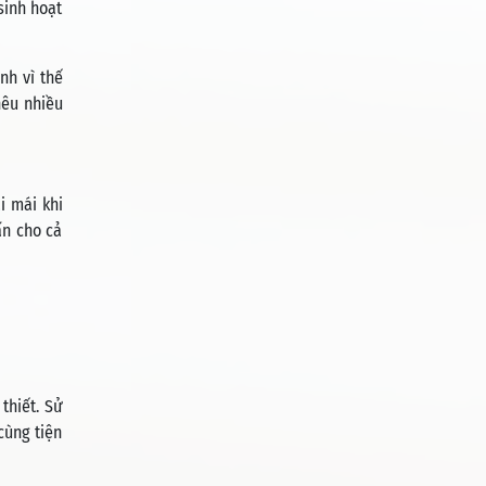
sinh hoạt
nh vì thế
hêu nhiều
i mái khi
ấn cho cả
thiết. Sử
cùng tiện