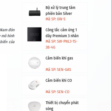
Bộ xử lý trung tâm
phiên bản Silver
Mã SP: GW-S
 Nam đón
Công tắc cảm ứng 1
y mô hình
dây Premium 3 nhân
Mã SP: SW-PNL3-1S-
 biến của
HV - Đen viền vàng
3B-4G
Cảm biến khí gas
Mã SP: SEN-GAS
Cảm biến khí CO
Mã SP: SEN-CO
Thiết bị chuyển phát
sóng