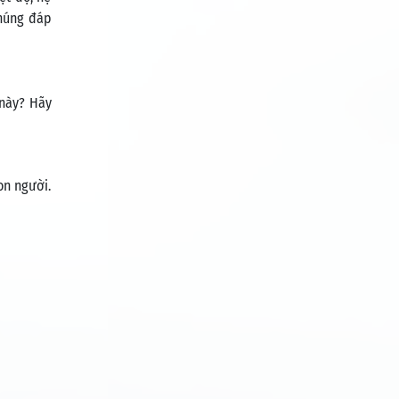
Chúng đáp
 này? Hãy
on người.