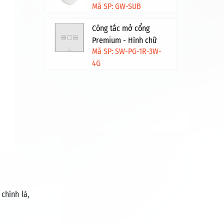
Mã SP: GW-SUB
Công tắc mở cổng
Premium - Hình chữ
Mã SP: SW-PG-1R-3W-
nhật - Trắng viền vàng
4G
chính là,