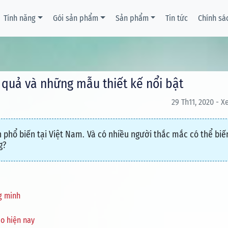
Tính năng
Gói sản phẩm
Sản phẩm
Tin tức
Chính sá
 quả và những mẫu thiết kế nổi bật
29 Th11, 2020 - X
 phổ biến tại Việt Nam. Và có nhiều người thắc mắc có thể biế
g?
g minh
áo hiện nay