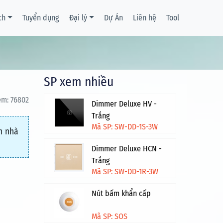
ch
Tuyển dụng
Đại lý
Dự Án
Liên hệ
Tool
SP xem nhiều
em: 76802
Dimmer Deluxe HV -
Trắng
Mã SP: SW-DD-1S-3W
n nhà
Dimmer Deluxe HCN -
Trắng
Mã SP: SW-DD-1R-3W
Nút bấm khẩn cấp
Mã SP: SOS