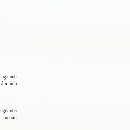
hông minh
 cảm biến
 ngôi nhà
n cho bản