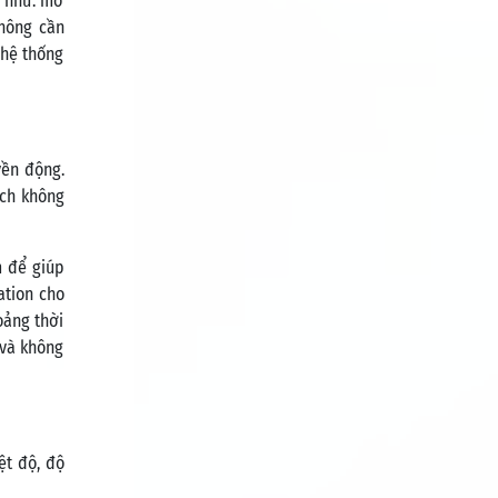
ụ như: mở
không cần
 hệ thống
yền động.
ách không
m để giúp
ation cho
oảng thời
 và không
ệt độ, độ