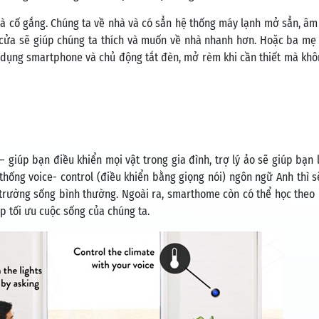
à cố gắng. Chúng ta về nhà và có sẳn hệ thống máy lạnh mở sẳn, â
 cửa sẽ giúp chúng ta thích và muốn về nhà nhanh hơn. Hoặc ba mẹ
c sử dụng smartphone và chủ động tắt đèn, mở rèm khi cần thiết mà khô
 giúp bạn điều khiển mọi vật trong gia đình, trợ lý ảo sẽ giúp bạn 
thống voice- control (điều khiển bằng giọng nói) ngôn ngữ Anh thì s
trường sống bình thường. Ngoài ra, smarthome còn có thể học theo l
p tối ưu cuộc sống của chúng ta.