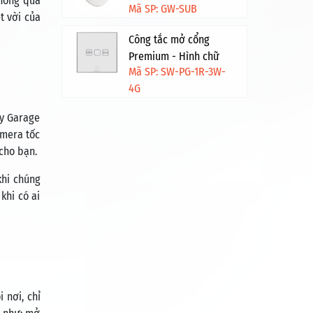
thông qua
Mã SP: GW-SUB
t vời của
Công tắc mở cổng
Premium - Hình chữ
Mã SP: SW-PG-1R-3W-
nhật - Trắng viền vàng
4G
ay Garage
amera tốc
cho bạn.
khi chúng
khi có ai
 nơi, chỉ