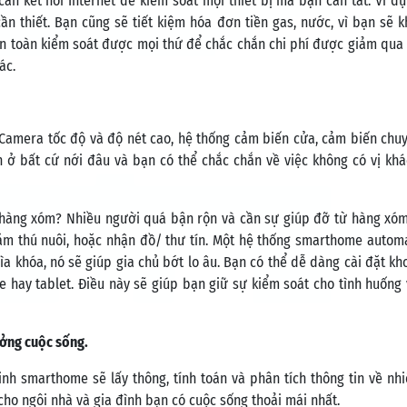
cần kết nối Internet để kiểm soát mọi thiết bị mà bạn cần tắt. Ví d
ần thiết. Bạn cũng sẽ tiết kiệm hóa đơn tiền gas, nước, vì bạn sẽ 
oàn toàn kiểm soát được mọi thứ để chắc chắn chi phí được giảm qua
ác.
Camera tốc độ và độ nét cao, hệ thống cảm biến cửa, cảm biến chu
 ở bất cứ nới đâu và bạn có thể chắc chắn về việc không có vị kh
t hàng xóm? Nhiều người quá bận rộn và cần sự giúp đỡ từ hàng xó
ăm thú nuôi, hoặc nhận đồ/ thư tín. Một hệ thống smarthome autom
a khóa, nó sẽ giúp gia chủ bớt lo âu. Bạn có thể dễ dàng cài đặt kh
hay tablet. Điều này sẽ giúp bạn giữ sự kiểm soát cho tình huống
ưởng cuộc sống.
h smarthome sẽ lấy thông, tính toán và phân tích thông tin về nhi
ho ngôi nhà và gia đình bạn có cuộc sống thoải mái nhất.