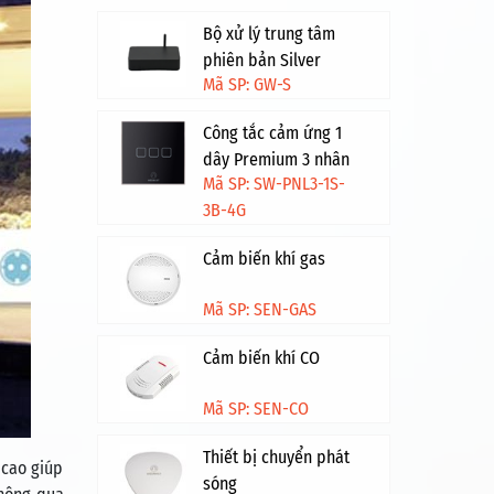
Bộ xử lý trung tâm
phiên bản Silver
Mã SP: GW-S
Công tắc cảm ứng 1
dây Premium 3 nhân
Mã SP: SW-PNL3-1S-
HV - Đen viền vàng
3B-4G
Cảm biến khí gas
Mã SP: SEN-GAS
Cảm biến khí CO
Mã SP: SEN-CO
Thiết bị chuyển phát
 cao giúp
sóng