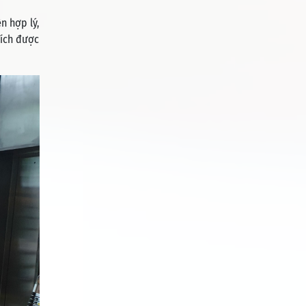
n hợp lý,
hích được