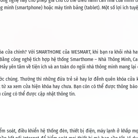
p công nghệ này cho phép gia chủ có thể điều hành căn nhà của mình 
ông minh (smartphone) hoặc máy tính bảng (tablet). Một số lợi ích tuyệ
hóa cửa chính? Với SMARTHOME của WESMART, khi bạn ra khỏi nhà h
. Bằng công nghệ tích hợp hệ thống Smarthome – Nhà Thông Minh, C
Hảy yên tâm về tiện ích và an toàn do ngôi nhà thông minh mang lại 
rước chúng. Thường thì những đứa trẻ sẽ hay lơ đễnh quên khóa cửa 
t từ xa xem cửa hiện khóa hay chưa. Bạn còn có thể được thông báo 
 cũng có thể được cập nhật thông tin.
 soát, điều khiển hệ thống đèn, thiết bị điện, máy lạnh ở khắp mọi