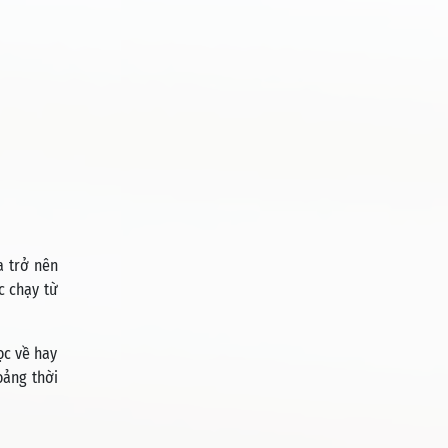
a trở nên
c chạy từ
ọc về hay
oảng thời