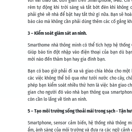
với vài thao tác đơn giản trên Smartphone, IPad. Chỉ 
rèm tự động khi trời sáng và tắt bớt đèn khi không c
phải ghé về nhà để bật hay tắt thứ gì nữa. Bạn sẽ h
báo cáo mà không cần phải dùng thêm các cố gắng kh
3 – Kiểm soát giám sát an ninh.
Smarthome nhà thông minh có thể tích hợp hệ thống 
Giúp báo tin đột nhập vào điện thoại của bạn dù bạn
mời nào đến thăm bạn hay gia đình bạn.
Bạn có bao giờ phải đi xa và giao chìa khóa cho mộ
các việc không thể bỏ qua như tưới nước cho cây, ch
phép bạn kiểm soát nhiều thứ hơn là việc bàn giao chì
gian cho người đó vào nhà bạn thông qua smartphone 
còn cần lo lắng về tính an ninh.
5 – Tạo môi trường sống thoải mái trong sạch - Tận h
Smartphone, sensor cảm biến, hệ thống nhà thông min
ẩm, ánh sáng của môi trường và đưa ra các ngữ cảnh c