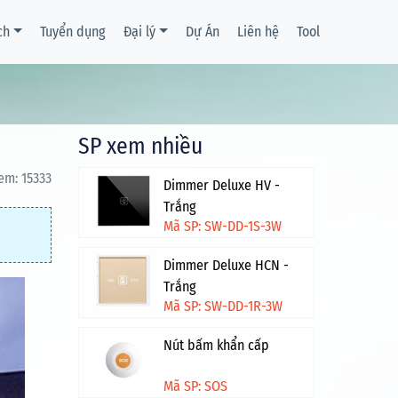
ch
Tuyển dụng
Đại lý
Dự Án
Liên hệ
Tool
SP xem nhiều
em: 15333
Dimmer Deluxe HV -
Trắng
Mã SP: SW-DD-1S-3W
Dimmer Deluxe HCN -
Trắng
Mã SP: SW-DD-1R-3W
Nút bấm khẩn cấp
Mã SP: SOS