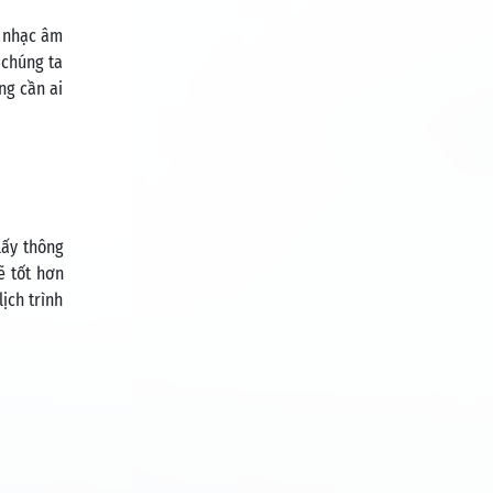
m nhạc âm
 chúng ta
ng cần ai
lấy thông
ẽ tốt hơn
ịch trình