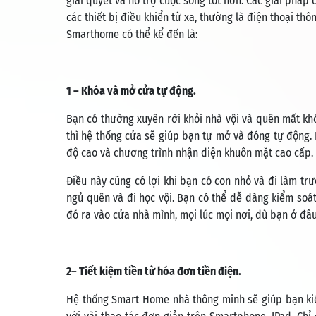
giải quyết và hỗ trợ cuộc sống tốt hơn. Các giải phá
các thiết bị điều khiển từ xa, thường là điện thoại th
Smarthome có thể kể đến là:
1 – Khóa và mở cửa tự động.
Bạn có thường xuyên rời khỏi nhà vội và quên mất k
thì hệ thống cửa sẽ giúp bạn tự mở và đóng tự động
độ cao và chương trình nhận diện khuôn mặt cao cấp. 
Điều này cũng có lợi khi bạn có con nhỏ và đi làm t
ngủ quên và đi học vội. Bạn có thể dễ dàng kiểm soá
đó ra vào cửa nhà mình, mọi lúc mọi nơi, dù bạn ở đâu
2– Tiết kiệm tiền từ hóa đơn tiền điện.
Hệ thống Smart Home nhà thông minh sẽ giúp bạn kiểm