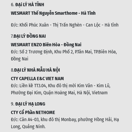
6.
ĐẠi LÝ HÀ TĨNH
WESMART Thế Nguyễn Smarthome - Hà Tĩnh
Đ/c:
Khối Phúc Xuân - Thị Trấn Nghèn - Can Lộc - Hà tĩnh
7.
ĐẠI LÝ ĐỒNG NAI
WESMART ENZO Biên Hòa - Đồng Nai
Đ/c:
Số 2 Trương Định, Khu Phố 2, P.Tân Mai, TP.Biên Hòa,
Đồng Nai
8.
ĐẠI LÝ NHÀ MẪU HÀ NỘI
CTY CAPELLA E&C VIET NAM
Đ/c:
Liền kề TT3.04, Khu đô thị mới Kim Văn - Kim Lũ,
Phường Đại Kim, Quận Hoàng Mai, Hà Nội, Vietnam
9.
ĐẠI LÝ HẠ LONG
CTY Cổ Phần NETHOME
Đ/c: C
ăn A4-03, khu đô thị Monbay, phường Hồng Hải, Hạ
Long, Quảng Ninh.