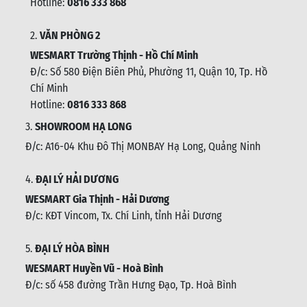
Hotline:
0816 333 868
2.
VĂN PHÒNG 2
WESMART Trường Thịnh - Hồ Chí Minh
Đ/c: Số 580 Điện Biên Phủ, Phường 11, Quận 10, Tp. Hồ
Chí Minh
Hotline:
0816 333 868
3.
SHOWROOM HẠ LONG
Đ/c: A16-04 Khu Đô Thị MONBAY Hạ Long, Quảng Ninh
4.
ĐẠI LÝ HẢI DƯƠNG
WESMART Gia Thịnh - Hải Dương
Đ/c: KĐT Vincom, Tx. Chí Linh, tỉnh Hải Dương
5.
ĐẠI LÝ HÒA BÌNH
WESMART Huyền Vũ - Hoà Bình
Đ/c: số 458 đường Trần Hưng Đạo, Tp. Hoà Bình