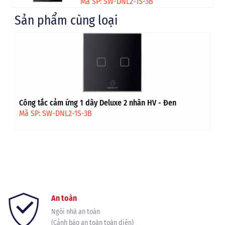
Mã SP: SW-DNL2-1S-3B
Sản phẩm cùng loại
Công tắc cảm ứng 1 dây Premium 1 nhân HV - Đen viền
vàng
Mã SP: SW-PNL1-1S-3B-4G
An toàn
Ngôi nhà an toàn
(Cảnh báo an toàn toàn diện)