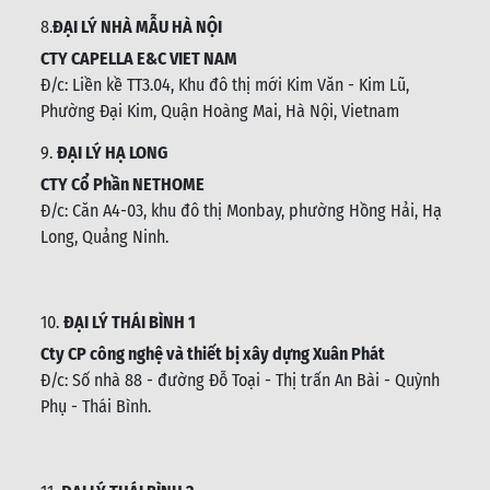
8.
ĐẠI LÝ NHÀ MẪU HÀ NỘI
CTY CAPELLA E&C VIET NAM
Đ/c:
Liền kề TT3.04, Khu đô thị mới Kim Văn - Kim Lũ,
Phường Đại Kim, Quận Hoàng Mai, Hà Nội, Vietnam
9.
ĐẠI LÝ HẠ LONG
CTY Cổ Phần NETHOME
Đ/c: C
ăn A4-03, khu đô thị Monbay, phường Hồng Hải, Hạ
Long, Quảng Ninh.
10.
ĐẠI LÝ THÁI BÌNH 1
Cty CP công nghệ và thiết bị xây dựng Xuân Phát
Đ/c: Số nhà 88 - đường Đỗ Toại - Thị trấn An Bài - Quỳnh
Phụ - Thái Bình
.