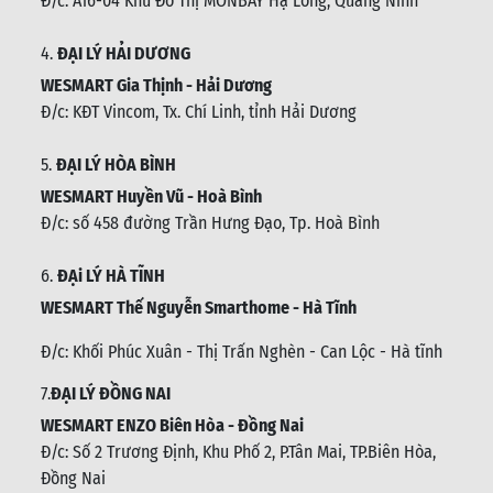
Đ/c: A16-04 Khu Đô Thị MONBAY Hạ Long, Quảng Ninh
4.
ĐẠI LÝ HẢI DƯƠNG
WESMART Gia Thịnh - Hải Dương
Đ/c: KĐT Vincom, Tx. Chí Linh, tỉnh Hải Dương
5.
ĐẠI LÝ HÒA BÌNH
WESMART Huyền Vũ - Hoà Bình
Đ/c: số 458 đường Trần Hưng Đạo, Tp. Hoà Bình
6.
ĐẠi LÝ HÀ TĨNH
WESMART Thế Nguyễn Smarthome - Hà Tĩnh
Đ/c:
Khối Phúc Xuân - Thị Trấn Nghèn - Can Lộc - Hà tĩnh
7.
ĐẠI LÝ ĐỒNG NAI
WESMART ENZO Biên Hòa - Đồng Nai
Đ/c:
Số 2 Trương Định, Khu Phố 2, P.Tân Mai, TP.Biên Hòa,
Đồng Nai