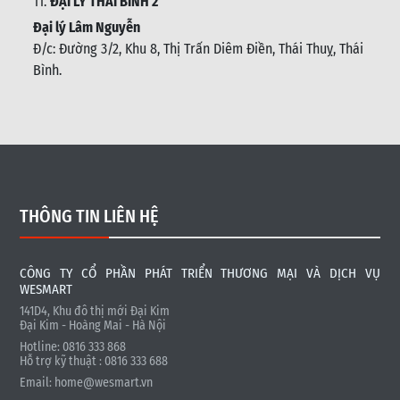
11.
ĐẠI LÝ THÁI BÌNH 2
Đại lý Lâm Nguyễn
Đ/c: Đường 3/2, Khu 8, Thị Trấn Diêm Điền, Thái Thuỵ, Thái
Bình
.
THÔNG TIN LIÊN HỆ
CÔNG TY CỔ PHẦN PHÁT TRIỂN THƯƠNG MẠI VÀ DỊCH VỤ
WESMART
141D4, Khu đô thị mới Đại Kim
Đại Kim - Hoàng Mai - Hà Nội
Hotline: 0816 333 868
Hỗ trợ kỹ thuật : 0816 333 688
Email:
home@wesmart.vn