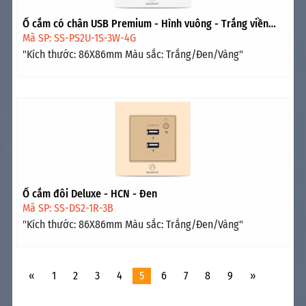
Ổ cắm có chân USB Premium - Hình vuông - Trắng viền
vàng
Mã SP: SS-PS2U-1S-3W-4G
"Kích thước: 86X86mm Màu sắc: Trắng/Đen/Vàng"
Ổ cắm đôi Deluxe - HCN - Đen
Mã SP: SS-DS2-1R-3B
"Kích thước: 86X86mm Màu sắc: Trắng/Đen/Vàng"
«
1
2
3
4
5
6
7
8
9
»