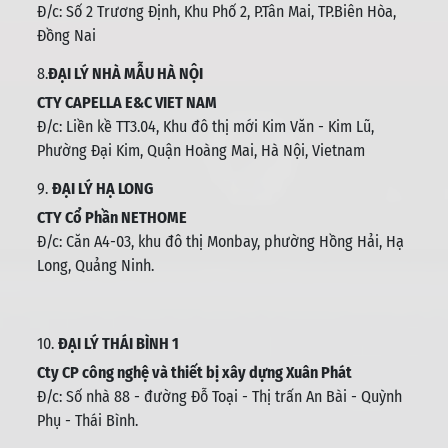
Đ/c:
Số 2 Trương Định, Khu Phố 2, P.Tân Mai, TP.Biên Hòa,
Đồng Nai
8.
ĐẠI LÝ NHÀ MẪU HÀ NỘI
CTY CAPELLA E&C VIET NAM
Đ/c:
Liền kề TT3.04, Khu đô thị mới Kim Văn - Kim Lũ,
Phường Đại Kim, Quận Hoàng Mai, Hà Nội, Vietnam
9.
ĐẠI LÝ HẠ LONG
CTY Cổ Phần NETHOME
Đ/c: C
ăn A4-03, khu đô thị Monbay, phường Hồng Hải, Hạ
Long, Quảng Ninh.
10.
ĐẠI LÝ THÁI BÌNH 1
Cty CP công nghệ và thiết bị xây dựng Xuân Phát
Đ/c: Số nhà 88 - đường Đỗ Toại - Thị trấn An Bài - Quỳnh
Phụ - Thái Bình
.