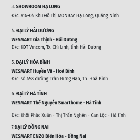
3.
SHOWROOM HẠ LONG
Đ/c: A16-04 Khu Đô Thị MONBAY Hạ Long, Quảng Ninh
4.
ĐẠI LÝ HẢI DƯƠNG
WESMART Gia Thịnh - Hải Dương
Đ/c: KĐT Vincom, Tx. Chí Linh, tỉnh Hải Dương
5.
ĐẠI LÝ HÒA BÌNH
WESMART Huyền Vũ - Hoà Bình
Đ/c: số 458 đường Trần Hưng Đạo, Tp. Hoà Bình
6.
ĐẠi LÝ HÀ TĨNH
WESMART Thế Nguyễn Smarthome - Hà Tĩnh
Đ/c:
Khối Phúc Xuân - Thị Trấn Nghèn - Can Lộc - Hà tĩnh
7.
ĐẠI LÝ ĐỒNG NAI
WESMART ENZO Biên Hòa - Đồng Nai