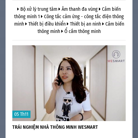
Bộ xử lý trung tâm
Âm thanh đa vùng
Cảm biến
thông minh 1
Công tắc cảm ứng - công tắc điện thông
minh
Thiết bị điều khiển
Thiết bị an ninh
Cảm biến
thông minh
Ổ cắm thông minh
18
05 Th11
NG
WES
NGÔ
TRẢI NGHIỆM NHÀ THÔNG MINH WESMART
n
Xã 