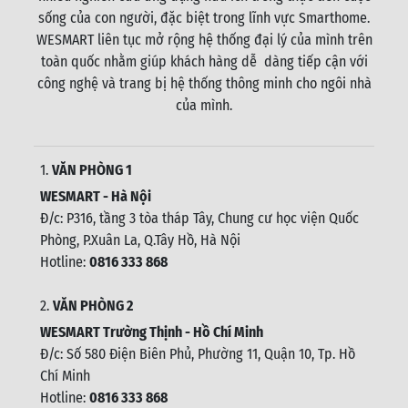
sống của con người, đặc biệt trong lĩnh vực Smarthome.
WESMART liên tục mở rộng hệ thống đại lý của mình trên
toàn quốc nhằm giúp khách hàng dễ dàng tiếp cận với
công nghệ và trang bị hệ thống thông minh cho ngôi nhà
của mình.
1.
VĂN PHÒNG 1
WESMART - Hà Nội
Đ/c: P316, tầng 3 tòa tháp Tây, Chung cư học viện Quốc
Phòng, P.Xuân La, Q.Tây Hồ, Hà Nội
Hotline:
0816 333 868
2.
VĂN PHÒNG 2
WESMART Trường Thịnh - Hồ Chí Minh
Đ/c: Số 580 Điện Biên Phủ, Phường 11, Quận 10, Tp. Hồ
Chí Minh
Hotline:
0816 333 868