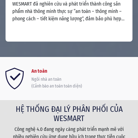
 tối
ngư
WESMART đã nghiên cứu và phát triển thành công sản
ưu 
phẩm nhà thông minh thực sự “an toàn – thông minh –
i
toà
phong cách – tiết kiệm năng lượng”, đảm bảo phù hợp
sao
với thị hiếu và nhu cầu của người Việt, áp dụng được với
mọi ngôi nhà, thân thiện với người sử dụng.
An toàn
Ngôi nhà an toàn
(Cảnh báo an toàn toàn diện)
HỆ THỐNG ĐẠI LÝ PHÂN PHỐI CỦA
WESMART
Công nghệ 4.0 đang ngày càng phát triển mạnh mẽ với
nhiều nghiên cứu ứng dụng hữu ích trong thực tiễn cuộc