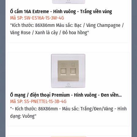
Ổ cắm 16A Extreme - Hình vuông - Trắng viền vàng
Mã SP: SW-ES16A-1S-3W-4G
"Kích thước: 86X86mm Màu sắc: Bạc / Vàng Champagne /
Vàng Rose / Xanh lá cây / Đỏ hoa hồng"
Ổ mạng / điện thoại Premium - Hình vuông - Đen viền
vàng
Mã SP: SS-PNETTEL-1S-3B-4G
"- Kích thước: 86X86mm - Màu sắc: Trắng/Đen/Vàng - Hình
dạng: Vuông"