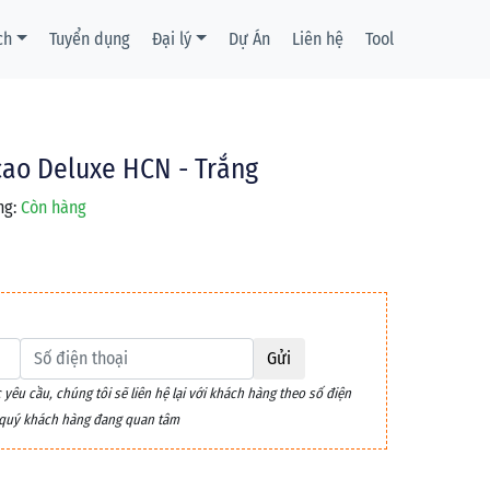
ch
Tuyển dụng
Đại lý
Dự Án
Liên hệ
Tool
cao Deluxe HCN - Trắng
ng:
Còn hàng
Gửi
êu cầu, chúng tôi sẽ liên hệ lại với khách hàng theo số điện
m quý khách hàng đang quan tâm