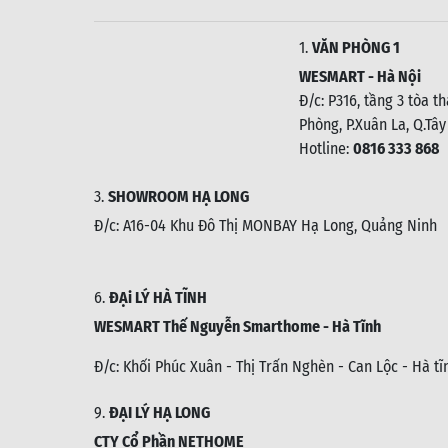
1.
VĂN PHÒNG 1
WESMART - Hà Nội
Đ/c: P316, tầng 3 tòa t
Phòng, P.Xuân La, Q.Tây
Hotline:
0816 333 868
3.
SHOWROOM HẠ LONG
Đ/c: A16-04 Khu Đô Thị MONBAY Hạ Long, Quảng Ninh
6.
ĐẠi LÝ HÀ TĨNH
WESMART Thế Nguyễn Smarthome - Hà Tĩnh
Đ/c:
Khối Phúc Xuân - Thị Trấn Nghèn - Can Lộc - Hà tĩ
9.
ĐẠI LÝ HẠ LONG
CTY Cổ Phần NETHOME