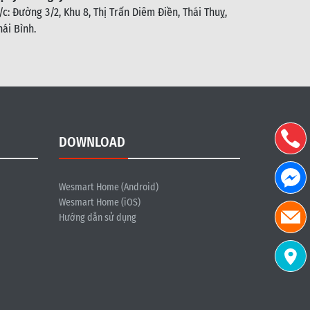
/c: Đường 3/2, Khu 8, Thị Trấn Diêm Điền, Thái Thuỵ,
hái Bình
.
DOWNLOAD
Wesmart Home (Android)
Wesmart Home (iOS)
Hướng dẫn sử dụng