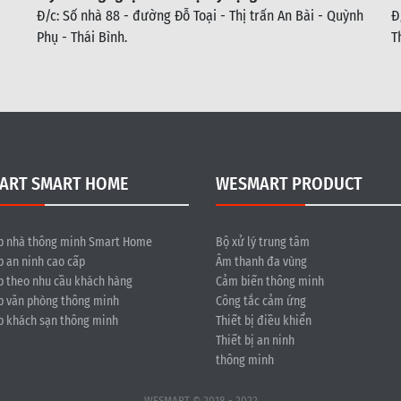
Đ/c: Số nhà 88 - đường Đỗ Toại - Thị trấn An Bài - Quỳnh
Đ
Phụ - Thái Bình
.
T
ART SMART HOME
WESMART PRODUCT
p nhà thông minh Smart Home
Bộ xử lý trung tâm
p an ninh cao cấp
Âm thanh đa vùng
p theo nhu cầu khách hàng
Cảm biến thông minh
p văn phòng thông minh
Công tắc cảm ứng
p khách sạn thông minh
Thiết bị điều khiển
Thiết bị an ninh
thông minh
WESMART © 2018 - 2022