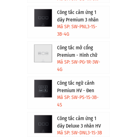
Công tắc cảm ứng 1
dây Premium 3 nhân
Mã SP: SW-PNL3-1S-
HV - Đen viền vàng
3B-4G
Công tắc mở cổng
Premium - Hình chữ
Mã SP: SW-PG-1R-3W-
nhật - Trắng viền vàng
4G
Công tắc ngữ cảnh
Premium HV - Đen
Mã SP: SW-PS-1S-3B-
viền bạc
4S
Công tắc cảm ứng 1
dây Deluxe 3 nhân HV
Mã SP: SW-DNL3-1S-3B
- Đen