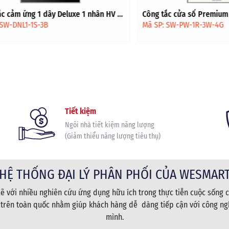
 ứng 1 dây Deluxe 1 nhân HV -
Công tắc cửa sổ Premium HCN -
vàng
NL1-1S-3B
Mã SP: SW-PW-1R-3W-4G
Tiết kiệm
Ngôi nhà tiết kiệm năng lượng
(Giảm thiểu năng lượng tiêu thụ)
HỆ THỐNG ĐẠI LÝ PHÂN PHỐI CỦA WESMAR
 với nhiều nghiên cứu ứng dụng hữu ích trong thực tiễn cuộc sống c
 trên toàn quốc nhằm giúp khách hàng dễ dàng tiếp cận với công ngh
mình.