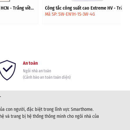
 Trắng viền
Công tắc công suất cao Extreme HV - Trắng
viền vàng
Mã SP: SW-EN1H-1S-3W-4G
An toàn
Ngôi nhà an toàn
(Cảnh báo an toàn toàn diện)
T
ủa con người, đặc biệt trong lĩnh vực Smarthome.
ệ và trang bị hệ thống thông minh cho ngôi nhà của