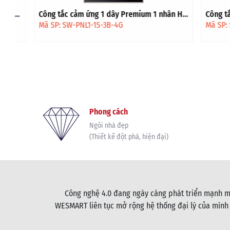
Công tắc cảm ứng 1 dây Premium 1 nhân HV
Công tắc cảm
- Đen viền vàng
Đen
Mã SP: SW-PNL1-1S-3B-4G
Mã SP: SW-D
Phong cách
Ngôi nhà đẹp
(Thiết kế đột phá, hiện đại)
Công nghệ 4.0 đang ngày càng phát triển mạnh mẽ
WESMART liên tục mở rộng hệ thống đại lý của mình