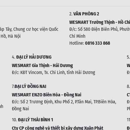
2.
VĂN PHÒNG 2
WESMART Trường Thịnh - Hồ Chí
háp Tây, Chung cư học viện Quốc
Đ/c: Số 580 Điện Biên Phủ, Phườn
 Hồ, Hà Nội
Chí Minh
Hotline:
0816 333 868
4.
ĐẠI LÝ HẢI DƯƠNG
5
WESMART Gia Thịnh - Hải Dương
W
Đ/c: KĐT Vincom, Tx. Chí Linh, tỉnh Hải Dương
Đ
7.
ĐẠI LÝ ĐỒNG NAI
8.
WESMART ENZO Biên Hòa - Đồng Nai
C
Đ/c:
Số 2 Trương Định, Khu Phố 2, P.Tân Mai, TP.Biên Hòa,
Đ
nh
Đồng Nai
P
10.
ĐẠI LÝ THÁI BÌNH 1
1
Cty CP công nghệ và thiết bị xây dựng Xuân Phát
Đ