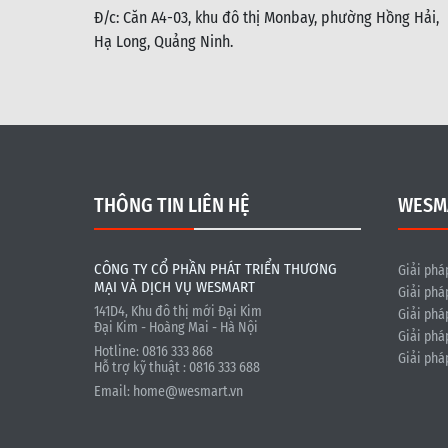
Đ/c: C
ăn A4-03, khu đô thị Monbay, phường Hồng Hải,
Hạ Long, Quảng Ninh.
THÔNG TIN LIÊN HỆ
WESM
CÔNG TY CỔ PHẦN PHÁT TRIỂN THƯƠNG
Giải phá
MẠI VÀ DỊCH VỤ WESMART
Giải phá
141D4, Khu đô thị mới Đại Kim
Giải phá
Đại Kim - Hoàng Mai - Hà Nội
Giải phá
Hotline: 0816 333 868
Giải phá
Hỗ trợ kỹ thuật : 0816 333 688
Email:
home@wesmart.vn