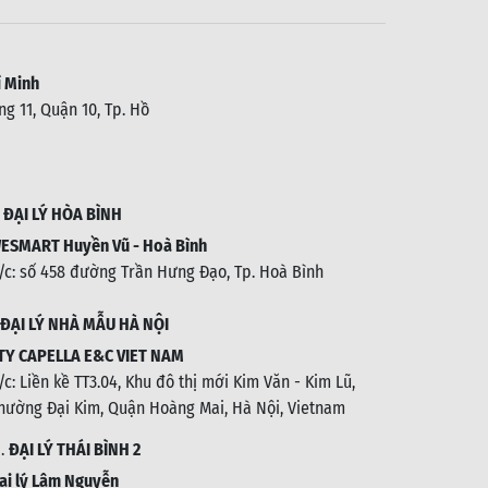
 Minh
g 11, Quận 10, Tp. Hồ
.
ĐẠI LÝ HÒA BÌNH
ESMART Huyền Vũ - Hoà Bình
/c: số 458 đường Trần Hưng Đạo, Tp. Hoà Bình
ĐẠI LÝ NHÀ MẪU HÀ NỘI
TY CAPELLA E&C VIET NAM
/c:
Liền kề TT3.04, Khu đô thị mới Kim Văn - Kim Lũ,
hường Đại Kim, Quận Hoàng Mai, Hà Nội, Vietnam
1.
ĐẠI LÝ THÁI BÌNH 2
ại lý Lâm Nguyễn