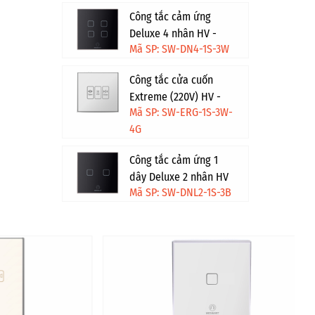
Công tắc cảm ứng
Deluxe 4 nhân HV -
Mã SP: SW-DN4-1S-3W
Trắng
Công tắc cửa cuốn
Extreme (220V) HV -
Mã SP: SW-ERG-1S-3W-
Trắng viền vàng
4G
Công tắc cảm ứng 1
dây Deluxe 2 nhân HV
Mã SP: SW-DNL2-1S-3B
- Đen