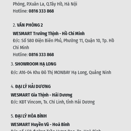
Phòng, P.Xuân La, Q.Tây Hồ, Hà Nội
Hotline:
0816 333 868
2.
VĂN PHÒNG 2
WESMART Trường Thịnh - Hồ Chí Minh
Đ/c: Số 580 Điện Biên Phủ, Phường 11, Quận 10, Tp. Hồ
Chí Minh
Hotline:
0816 333 868
3.
SHOWROOM HẠ LONG
Đ/c: A16-04 Khu Đô Thị MONBAY Hạ Long, Quảng Ninh
4.
ĐẠI LÝ HẢI DƯƠNG
WESMART Gia Thịnh - Hải Dương
Đ/c: KĐT Vincom, Tx. Chí Linh, tỉnh Hải Dương
5.
ĐẠI LÝ HÒA BÌNH
WESMART Huyền Vũ - Hoà Bình