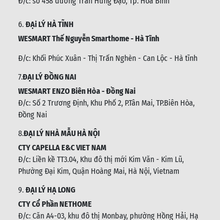
Đ/c: số 458 đường Trần Hưng Đạo, Tp. Hoà Bình
6.
ĐẠi LÝ HÀ TĨNH
WESMART Thế Nguyễn Smarthome - Hà Tĩnh
Đ/c:
Khối Phúc Xuân - Thị Trấn Nghèn - Can Lộc - Hà tĩnh
7.
ĐẠI LÝ ĐỒNG NAI
WESMART ENZO Biên Hòa - Đồng Nai
Đ/c:
Số 2 Trương Định, Khu Phố 2, P.Tân Mai, TP.Biên Hòa,
Đồng Nai
8.
ĐẠI LÝ NHÀ MẪU HÀ NỘI
CTY CAPELLA E&C VIET NAM
Đ/c:
Liền kề TT3.04, Khu đô thị mới Kim Văn - Kim Lũ,
Phường Đại Kim, Quận Hoàng Mai, Hà Nội, Vietnam
9.
ĐẠI LÝ HẠ LONG
CTY Cổ Phần NETHOME
Đ/c: C
ăn A4-03, khu đô thị Monbay, phường Hồng Hải, Hạ