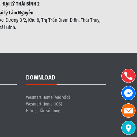
1.
ĐẠI LÝ THÁI BÌNH 2
ại lý Lâm Nguyễn
/c: Đường 3/2, Khu 8, Thị Trấn Diêm Điền, Thái Thuỵ,
hái Bình
.
DOWNLOAD
Wesmart Home (Android)
Wesmart Home (iOS)
Hướng dẫn sử dụng