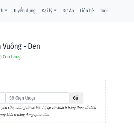
ch
Tuyển dụng
Đại lý
Dự Án
Liên hệ
Tool
 Vuông - Đen
:
Còn hàng
Gửi
êu cầu, chúng tôi sẽ liên hệ lại với khách hàng theo số điện
m quý khách hàng đang quan tâm