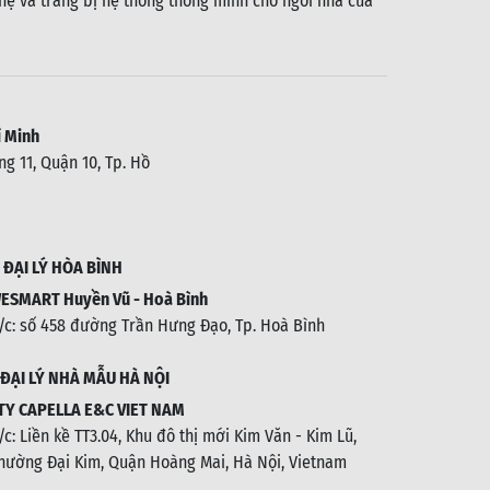
ệ và trang bị hệ thống thông minh cho ngôi nhà của
 Minh
g 11, Quận 10, Tp. Hồ
.
ĐẠI LÝ HÒA BÌNH
ESMART Huyền Vũ - Hoà Bình
/c: số 458 đường Trần Hưng Đạo, Tp. Hoà Bình
ĐẠI LÝ NHÀ MẪU HÀ NỘI
TY CAPELLA E&C VIET NAM
/c:
Liền kề TT3.04, Khu đô thị mới Kim Văn - Kim Lũ,
hường Đại Kim, Quận Hoàng Mai, Hà Nội, Vietnam