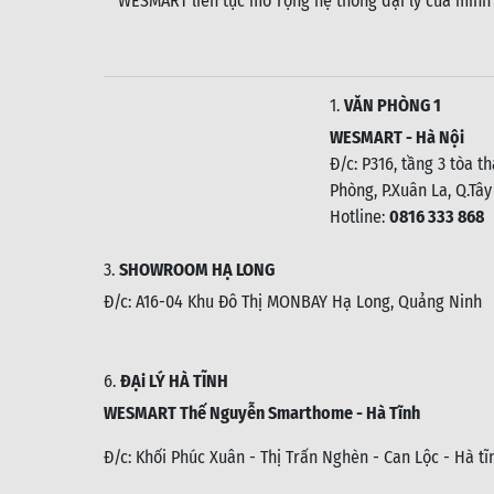
WESMART liên tục mở rộng hệ thống đại lý của mình
1.
VĂN PHÒNG 1
WESMART - Hà Nội
Đ/c: P316, tầng 3 tòa t
Phòng, P.Xuân La, Q.Tây
Hotline:
0816 333 868
3.
SHOWROOM HẠ LONG
Đ/c: A16-04 Khu Đô Thị MONBAY Hạ Long, Quảng Ninh
6.
ĐẠi LÝ HÀ TĨNH
WESMART Thế Nguyễn Smarthome - Hà Tĩnh
Đ/c:
Khối Phúc Xuân - Thị Trấn Nghèn - Can Lộc - Hà tĩ