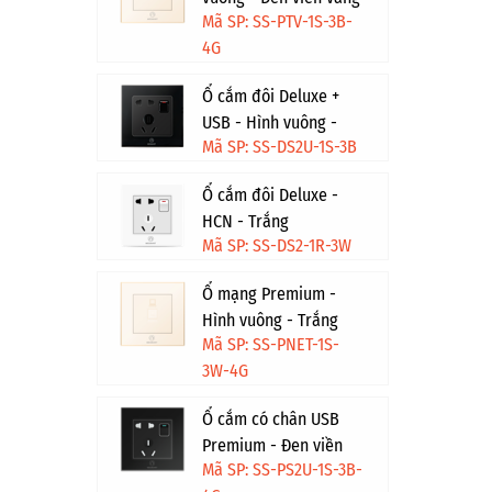
Mã SP: SS-PTV-1S-3B-
4G
Ổ cắm đôi Deluxe +
USB - Hình vuông -
Mã SP: SS-DS2U-1S-3B
Đen
Ổ cắm đôi Deluxe -
HCN - Trắng
Mã SP: SS-DS2-1R-3W
Ổ mạng Premium -
Hình vuông - Trắng
Mã SP: SS-PNET-1S-
viền vàng
3W-4G
Ổ cắm có chân USB
Premium - Đen viền
Mã SP: SS-PS2U-1S-3B-
vàng