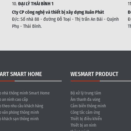
10.
ĐẠI LÝ THÁI BÌNH 1
1
Cty CP công nghệ và thiết bị xây dựng Xuân Phát
Đ
Đ/c: Số nhà 88 - đường Đỗ Toại - Thị trấn An Bài - Quỳnh
Đ
Phụ - Thái Bình
.
T
ART SMART HOME
WESMART PRODUCT
p nhà thông minh Smart Home
Bộ xử lý trung tâm
p an ninh cao cấp
Âm thanh đa vùng
p theo nhu cầu khách hàng
Cảm biến thông minh
p văn phòng thông minh
Công tắc cảm ứng
p khách sạn thông minh
Thiết bị điều khiển
Thiết bị an ninh