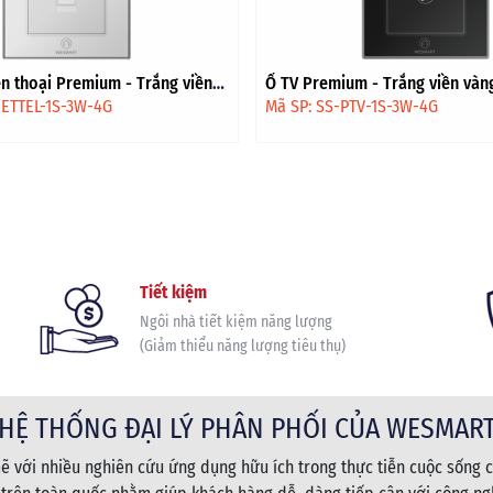
n thoại Premium - Trắng viền
Ổ TV Premium - Trắng viền vàn
NETTEL-1S-3W-4G
Mã SP: SS-PTV-1S-3W-4G
Tiết kiệm
Ngôi nhà tiết kiệm năng lượng
(Giảm thiểu năng lượng tiêu thụ)
HỆ THỐNG ĐẠI LÝ PHÂN PHỐI CỦA WESMAR
 với nhiều nghiên cứu ứng dụng hữu ích trong thực tiễn cuộc sống c