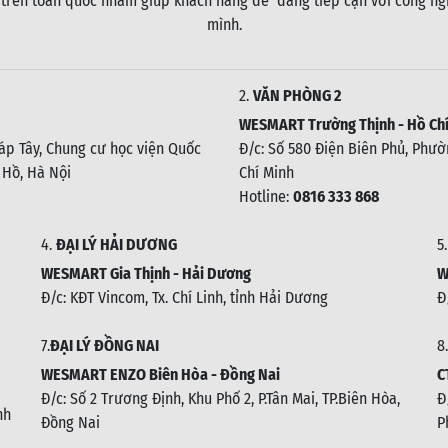
 trên toàn quốc nhằm giúp khách hàng dễ dàng tiếp cận với công ngh
mình.
2.
VĂN PHÒNG 2
WESMART Trường Thịnh - Hồ Chí
háp Tây, Chung cư học viện Quốc
Đ/c: Số 580 Điện Biên Phủ, Phườn
 Hồ, Hà Nội
Chí Minh
Hotline:
0816 333 868
4.
ĐẠI LÝ HẢI DƯƠNG
5
WESMART Gia Thịnh - Hải Dương
W
Đ/c: KĐT Vincom, Tx. Chí Linh, tỉnh Hải Dương
Đ
7.
ĐẠI LÝ ĐỒNG NAI
8.
WESMART ENZO Biên Hòa - Đồng Nai
C
Đ/c:
Số 2 Trương Định, Khu Phố 2, P.Tân Mai, TP.Biên Hòa,
Đ
nh
Đồng Nai
P