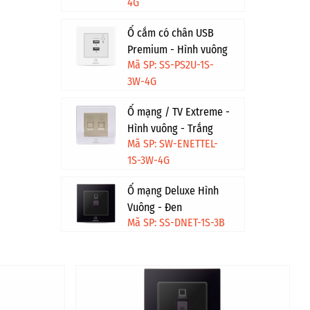
4G
Ổ cắm có chân USB
Premium - Hình vuông
Mã SP: SS-PS2U-1S-
- Trắng viền vàng
3W-4G
Ổ mạng / TV Extreme -
Hình vuông - Trắng
Mã SP: SW-ENETTEL-
viền vàng
1S-3W-4G
Ổ mạng Deluxe Hình
Vuông - Đen
Mã SP: SS-DNET-1S-3B