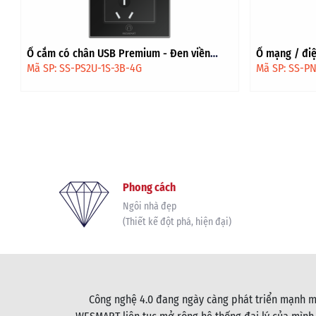
Ổ cắm có chân USB Premium - Đen viền
Ổ mạng / điệ
vàng
vàng
Mã SP: SS-PS2U-1S-3B-4G
Mã SP: SS-P
Phong cách
Ngôi nhà đẹp
(Thiết kế đột phá, hiện đại)
Công nghệ 4.0 đang ngày càng phát triển mạnh mẽ