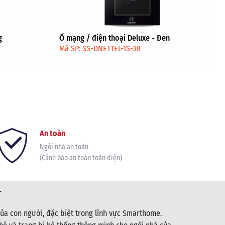
g
Ổ mạng / điện thoại Deluxe - Đen
Mã SP: SS-DNETTEL-1S-3B
An toàn
Ngôi nhà an toàn
(Cảnh báo an toàn toàn diện)
T
ủa con người, đặc biệt trong lĩnh vực Smarthome.