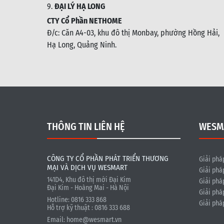
9.
ĐẠI LÝ HẠ LONG
CTY Cổ Phần NETHOME
Đ/c: C
ăn A4-03, khu đô thị Monbay, phường Hồng Hải,
Hạ Long, Quảng Ninh.
THÔNG TIN LIÊN HỆ
WESM
CÔNG TY CỔ PHẦN PHÁT TRIỂN THƯƠNG
Giải phá
MẠI VÀ DỊCH VỤ WESMART
Giải phá
141D4, Khu đô thị mới Đại Kim
Giải phá
Đại Kim - Hoàng Mai - Hà Nội
Giải phá
Hotline: 0816 333 868
Giải phá
Hỗ trợ kỹ thuật : 0816 333 688
Email:
home@wesmart.vn