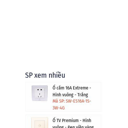
SP xem nhiều
Ổ cắm 16A Extreme -
Hình vuông - Trắng
Mã SP: SW-ES16A-1S-
viền vàng
3W-4G
Ổ TV Premium - Hình
vuông - Đen viền vàng