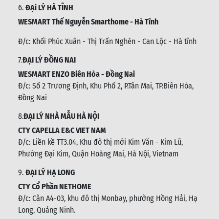
6.
ĐẠi LÝ HÀ TĨNH
WESMART Thế Nguyễn Smarthome - Hà Tĩnh
Đ/c:
Khối Phúc Xuân - Thị Trấn Nghèn - Can Lộc - Hà tĩnh
7.
ĐẠI LÝ ĐỒNG NAI
WESMART ENZO Biên Hòa - Đồng Nai
Đ/c:
Số 2 Trương Định, Khu Phố 2, P.Tân Mai, TP.Biên Hòa,
Đồng Nai
8.
ĐẠI LÝ NHÀ MẪU HÀ NỘI
CTY CAPELLA E&C VIET NAM
Đ/c:
Liền kề TT3.04, Khu đô thị mới Kim Văn - Kim Lũ,
Phường Đại Kim, Quận Hoàng Mai, Hà Nội, Vietnam
9.
ĐẠI LÝ HẠ LONG
CTY Cổ Phần NETHOME
Đ/c: C
ăn A4-03, khu đô thị Monbay, phường Hồng Hải, Hạ
Long, Quảng Ninh.