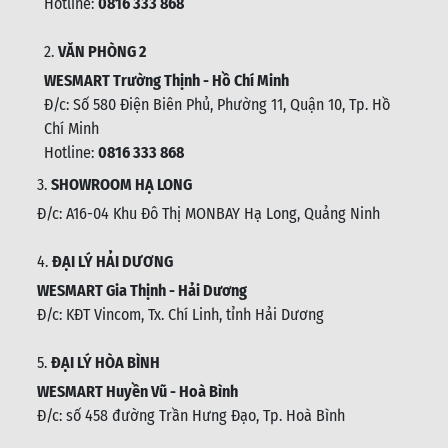
Hotline:
0816 333 868
2.
VĂN PHÒNG 2
WESMART Trường Thịnh - Hồ Chí Minh
Đ/c: Số 580 Điện Biên Phủ, Phường 11, Quận 10, Tp. Hồ
Chí Minh
Hotline:
0816 333 868
3.
SHOWROOM HẠ LONG
Đ/c: A16-04 Khu Đô Thị MONBAY Hạ Long, Quảng Ninh
4.
ĐẠI LÝ HẢI DƯƠNG
WESMART Gia Thịnh - Hải Dương
Đ/c: KĐT Vincom, Tx. Chí Linh, tỉnh Hải Dương
5.
ĐẠI LÝ HÒA BÌNH
WESMART Huyền Vũ - Hoà Bình
Đ/c: số 458 đường Trần Hưng Đạo, Tp. Hoà Bình