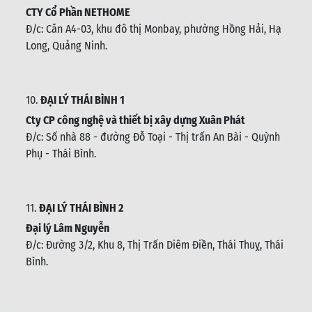
CTY Cổ Phần NETHOME
Đ/c: C
ăn A4-03, khu đô thị Monbay, phường Hồng Hải, Hạ
Long, Quảng Ninh.
10.
ĐẠI LÝ THÁI BÌNH 1
Cty CP công nghệ và thiết bị xây dựng Xuân Phát
Đ/c: Số nhà 88 - đường Đỗ Toại - Thị trấn An Bài - Quỳnh
Phụ - Thái Bình
.
11.
ĐẠI LÝ THÁI BÌNH 2
Đại lý Lâm Nguyễn
Đ/c: Đường 3/2, Khu 8, Thị Trấn Diêm Điền, Thái Thuỵ, Thái
Bình
.