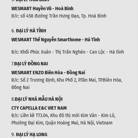
WESMART Huyền Vũ - Hoà Bình
Đ/c: số 458 đường Trần Hưng Đạo, Tp. Hoà Bình
6.
ĐẠi LÝ HÀ TĨNH
WESMART Thế Nguyễn Smarthome - Hà Tĩnh
Đ/c:
Khối Phúc Xuân - Thị Trấn Nghèn - Can Lộc - Hà tĩnh
7.
ĐẠI LÝ ĐỒNG NAI
WESMART ENZO Biên Hòa - Đồng Nai
Đ/c:
Số 2 Trương Định, Khu Phố 2, P.Tân Mai, TP.Biên Hòa,
Đồng Nai
8.
ĐẠI LÝ NHÀ MẪU HÀ NỘI
CTY CAPELLA E&C VIET NAM
Đ/c:
Liền kề TT3.04, Khu đô thị mới Kim Văn - Kim Lũ,
Phường Đại Kim, Quận Hoàng Mai, Hà Nội, Vietnam
9.
ĐẠI LÝ HẠ LONG