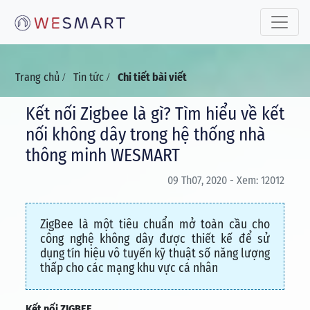
Toggle 
Trang chủ
Tin tức
Chi tiết bài viết
/
/
Kết nối Zigbee là gì? Tìm hiểu về kết
nối không dây trong hệ thống nhà
thông minh WESMART
09 Th07, 2020 - Xem: 12012
ZigBee là một tiêu chuẩn mở toàn cầu cho
công nghệ không dây được thiết kế để sử
dụng tín hiệu vô tuyến kỹ thuật số năng lượng
thấp cho các mạng khu vực cá nhân
Kết nối ZIGBEE