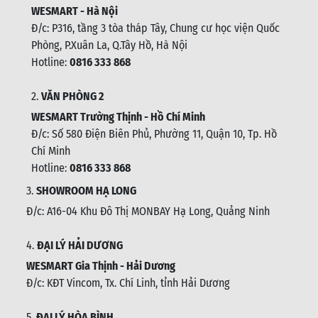
WESMART - Hà Nội
Đ/c: P316, tầng 3 tòa tháp Tây, Chung cư học viện Quốc
Phòng, P.Xuân La, Q.Tây Hồ, Hà Nội
Hotline:
0816 333 868
2.
VĂN PHÒNG 2
WESMART Trường Thịnh - Hồ Chí Minh
Đ/c: Số 580 Điện Biên Phủ, Phường 11, Quận 10, Tp. Hồ
Chí Minh
Hotline:
0816 333 868
3.
SHOWROOM HẠ LONG
Đ/c: A16-04 Khu Đô Thị MONBAY Hạ Long, Quảng Ninh
4.
ĐẠI LÝ HẢI DƯƠNG
WESMART Gia Thịnh - Hải Dương
Đ/c: KĐT Vincom, Tx. Chí Linh, tỉnh Hải Dương
5.
ĐẠI LÝ HÒA BÌNH