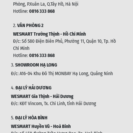
Phòng, P.Xuân La, Q.Tây Hồ, Hà Nội
Hotline:
0816 333 868
2.
VĂN PHÒNG 2
WESMART Trường Thịnh - Hồ Chí Minh
Đ/c: Số 580 Điện Biên Phủ, Phường 11, Quận 10, Tp. Hồ
Chí Minh
Hotline:
0816 333 868
3.
SHOWROOM HẠ LONG
Đ/c: A16-04 Khu Đô Thị MONBAY Hạ Long, Quảng Ninh
4.
ĐẠI LÝ HẢI DƯƠNG
WESMART Gia Thịnh - Hải Dương
Đ/c: KĐT Vincom, Tx. Chí Linh, tỉnh Hải Dương
5.
ĐẠI LÝ HÒA BÌNH
WESMART Huyền Vũ - Hoà Bình