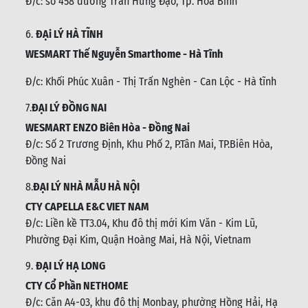
Đ/c: số 458 đường Trần Hưng Đạo, Tp. Hoà Bình
6.
ĐẠi LÝ HÀ TĨNH
WESMART Thế Nguyễn Smarthome - Hà Tĩnh
Đ/c:
Khối Phúc Xuân - Thị Trấn Nghèn - Can Lộc - Hà tĩnh
7.
ĐẠI LÝ ĐỒNG NAI
WESMART ENZO Biên Hòa - Đồng Nai
Đ/c:
Số 2 Trương Định, Khu Phố 2, P.Tân Mai, TP.Biên Hòa,
Đồng Nai
8.
ĐẠI LÝ NHÀ MẪU HÀ NỘI
CTY CAPELLA E&C VIET NAM
Đ/c:
Liền kề TT3.04, Khu đô thị mới Kim Văn - Kim Lũ,
Phường Đại Kim, Quận Hoàng Mai, Hà Nội, Vietnam
9.
ĐẠI LÝ HẠ LONG
CTY Cổ Phần NETHOME
Đ/c: C
ăn A4-03, khu đô thị Monbay, phường Hồng Hải, Hạ