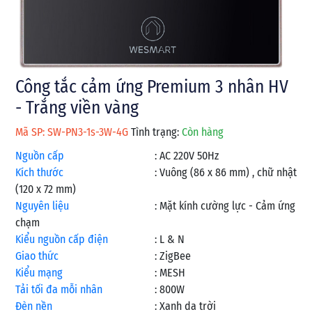
Công tắc cảm ứng Premium 3 nhân HV
- Trắng viền vàng
Mã SP: SW-PN3-1s-3W-4G
Tình trạng:
Còn hàng
Nguồn cấp
:
AC 220V 50Hz
Kích thước
:
Vuông (86 x 86 mm) , chữ nhật
(120 x 72 mm)
Nguyên liệu
:
Mặt kính cường lực - Cảm ứng
chạm
Kiểu nguồn cấp điện
:
L & N
Giao thức
:
ZigBee
Kiểu mạng
:
MESH
Tải tối đa mỗi nhân
:
800W
Đèn nền
:
Xanh da trời