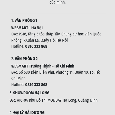
của mình.
1.
VĂN PHÒNG 1
WESMART - Hà Nội
Đ/c: P316, tầng 3 tòa tháp Tây, Chung cư học viện Quốc
Phòng, P.Xuân La, Q.Tây Hồ, Hà Nội
Hotline:
0816 333 868
2.
VĂN PHÒNG 2
WESMART Trường Thịnh - Hồ Chí Minh
Đ/c: Số 580 Điện Biên Phủ, Phường 11, Quận 10, Tp. Hồ
Chí Minh
Hotline:
0816 333 868
3.
SHOWROOM HẠ LONG
Đ/c: A16-04 Khu Đô Thị MONBAY Hạ Long, Quảng Ninh
4.
ĐẠI LÝ HẢI DƯƠNG