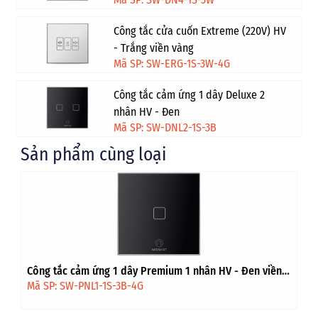
Công tắc cửa cuốn Extreme (220V) HV
- Trắng viền vàng
Mã SP: SW-ERG-1S-3W-4G
Công tắc cảm ứng 1 dây Deluxe 2
nhân HV - Đen
Mã SP: SW-DNL2-1S-3B
Sản phẩm cùng loại
Công tắc cảm ứng 1 dây Premium 1 nhân HV - Đen viền
vàng
Mã SP: SW-PNL1-1S-3B-4G