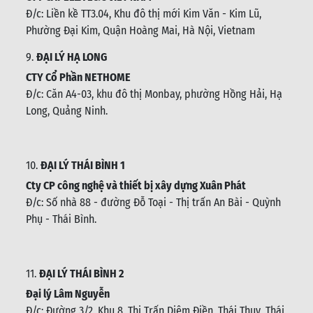
Đ/c:
Liền kề TT3.04, Khu đô thị mới Kim Văn - Kim Lũ,
Phường Đại Kim, Quận Hoàng Mai, Hà Nội, Vietnam
9.
ĐẠI LÝ HẠ LONG
CTY Cổ Phần NETHOME
Đ/c: C
ăn A4-03, khu đô thị Monbay, phường Hồng Hải, Hạ
Long, Quảng Ninh.
10.
ĐẠI LÝ THÁI BÌNH 1
Cty CP công nghệ và thiết bị xây dựng Xuân Phát
Đ/c: Số nhà 88 - đường Đỗ Toại - Thị trấn An Bài - Quỳnh
Phụ - Thái Bình
.
11.
ĐẠI LÝ THÁI BÌNH 2
Đại lý Lâm Nguyễn
Đ/c: Đường 3/2, Khu 8, Thị Trấn Diêm Điền, Thái Thuỵ, Thái