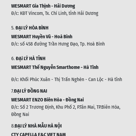
WESMART Gia Thịnh - Hải Dương
Đ/c: KĐT Vincom, Tx. Chí Linh, tỉnh Hải Dương
5.
ĐẠI LÝ HÒA BÌNH
WESMART Huyền Vũ - Hoà Bình
Đ/c: số 458 đường Trần Hưng Đạo, Tp. Hoà Bình
6.
ĐẠi LÝ HÀ TĨNH
WESMART Thế Nguyễn Smarthome - Hà Tĩnh
Đ/c:
Khối Phúc Xuân - Thị Trấn Nghèn - Can Lộc - Hà tĩnh
7.
ĐẠI LÝ ĐỒNG NAI
WESMART ENZO Biên Hòa - Đồng Nai
Đ/c:
Số 2 Trương Định, Khu Phố 2, P.Tân Mai, TP.Biên Hòa,
Đồng Nai
8.
ĐẠI LÝ NHÀ MẪU HÀ NỘI
CTY CAPELLA E&C VIET NAM