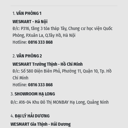
1.
VĂN PHÒNG 1
WESMART - Hà Nội
Đ/c: P316, tầng 3 tòa tháp Tây, Chung cư học viện Quốc
Phòng, P.Xuân La, Q.Tây Hồ, Hà Nội
Hotline:
0816 333 868
2.
VĂN PHÒNG 2
WESMART Trường Thịnh - Hồ Chí Minh
Đ/c: Số 580 Điện Biên Phủ, Phường 11, Quận 10, Tp. Hồ
Chí Minh
Hotline:
0816 333 868
3.
SHOWROOM HẠ LONG
Đ/c: A16-04 Khu Đô Thị MONBAY Hạ Long, Quảng Ninh
4.
ĐẠI LÝ HẢI DƯƠNG
WESMART Gia Thịnh - Hải Dương