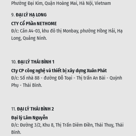
Phường Đại Kim, Quận Hoàng Mai, Hà Nội, Vietnam
9.
ĐẠI LÝ HẠ LONG
CTY Cổ Phần NETHOME
Đ/c: C
ăn A4-03, khu đô thị Monbay, phường Hồng Hải, Hạ
Long, Quảng Ninh.
10.
ĐẠI LÝ THÁI BÌNH 1
Cty CP công nghệ và thiết bị xây dựng Xuân Phát
Đ/c: Số nhà 88 - đường Đỗ Toại - Thị trấn An Bài - Quỳnh
Phụ - Thái Bình
.
11.
ĐẠI LÝ THÁI BÌNH 2
Đại lý Lâm Nguyễn
Đ/c: Đường 3/2, Khu 8, Thị Trấn Diêm Điền, Thái Thuỵ, Thái
Bình
.