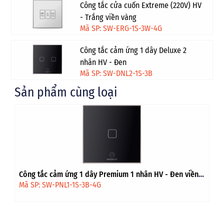
Công tắc cửa cuốn Extreme (220V) HV
- Trắng viền vàng
Mã SP: SW-ERG-1S-3W-4G
Công tắc cảm ứng 1 dây Deluxe 2
nhân HV - Đen
Mã SP: SW-DNL2-1S-3B
Sản phẩm cùng loại
Công tắc cảm ứng 1 dây Premium 1 nhân HV - Đen viền
vàng
Mã SP: SW-PNL1-1S-3B-4G