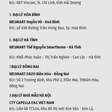
Đ/c: KĐT Vincom, Tx. Chí Linh, tỉnh Hải Dương
5.
ĐẠI LÝ HÒA BÌNH
WESMART Huyền Vũ - Hoà Bình
Đ/c: số 458 đường Trần Hưng Đạo, Tp. Hoà Bình
6.
ĐẠi LÝ HÀ TĨNH
WESMART Thế Nguyễn Smarthome - Hà Tĩnh
Đ/c:
Khối Phúc Xuân - Thị Trấn Nghèn - Can Lộc - Hà tĩnh
7.
ĐẠI LÝ ĐỒNG NAI
WESMART ENZO Biên Hòa - Đồng Nai
Đ/c:
Số 2 Trương Định, Khu Phố 2, P.Tân Mai, TP.Biên Hòa,
Đồng Nai
8.
ĐẠI LÝ NHÀ MẪU HÀ NỘI
CTY CAPELLA E&C VIET NAM
Đ/c:
Liền kề TT3.04, Khu đô thị mới Kim Văn - Kim Lũ,