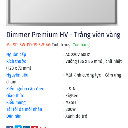
Dimmer Premium HV - Trắng viền vàng
Mã SP: SW-PD-1S-3W-4G
Tình trạng:
Còn hàng
Nguồn cấp
:
AC 220V 50Hz
Kích thước
:
Vuông (86 x 86 mm) , chữ nhật
(120 x 72 mm)
Nguyên liệu
:
Mặt kính cường lực - Cảm ứng
chạm
Kiểu nguồn cấp điện
:
L & N
Giao thức
:
ZigBee
Kiểu mạng
:
MESH
Tải tối đa mỗi nhân
:
800W
Đèn nền
:
Xanh da trời