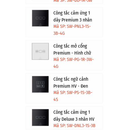
Mã SP: SW-DD-1R-3W
Công tắc cảm ứng 1
dây Premium 3 nhân
Mã SP: SW-PNL3-1S-
HV - Đen viền vàng
3B-4G
Công tắc mở cổng
Premium - Hình chữ
Mã SP: SW-PG-1R-3W-
nhật - Trắng viền vàng
4G
Công tắc ngữ cảnh
Premium HV - Đen
Mã SP: SW-PS-1S-3B-
viền bạc
4S
Công tắc cảm ứng 1
dây Deluxe 3 nhân HV
Mã SP: SW-DNL3-1S-3B
- Đen