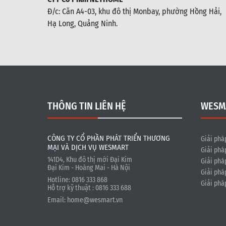
Đ/c: C
ăn A4-03, khu đô thị Monbay, phường Hồng Hải,
Hạ Long, Quảng Ninh.
THÔNG TIN LIÊN HỆ
WESM
CÔNG TY CỔ PHẦN PHÁT TRIỂN THƯƠNG
Giải phá
MẠI VÀ DỊCH VỤ WESMART
Giải phá
141D4, Khu đô thị mới Đại Kim
Giải phá
Đại Kim - Hoàng Mai - Hà Nội
Giải phá
Hotline: 0816 333 868
Giải phá
Hỗ trợ kỹ thuật : 0816 333 688
Email:
home@wesmart.vn