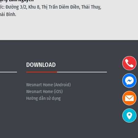
/c: Đường 3/2, Khu 8, Thị Trấn Diêm Điền, Thái Thuỵ,
hái Bình
.
DOWNLOAD
Wesmart Home (Android)
Wesmart Home (iOS)
Hướng dẫn sử dụng