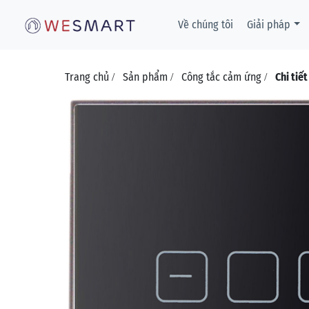
Về chúng tôi
Giải pháp
Trang chủ
Sản phẩm
Công tắc cảm ứng
Chi tiế
/
/
/