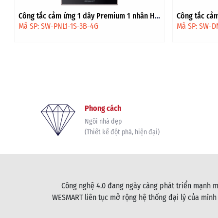
Công tắc cảm ứng 1 dây Premium 1 nhân HV
Công tắc cảm
- Đen viền vàng
Đen
Mã SP: SW-PNL1-1S-3B-4G
Mã SP: SW-D
Phong cách
Ngôi nhà đẹp
(Thiết kế đột phá, hiện đại)
Công nghệ 4.0 đang ngày càng phát triển mạnh mẽ
WESMART liên tục mở rộng hệ thống đại lý của mình