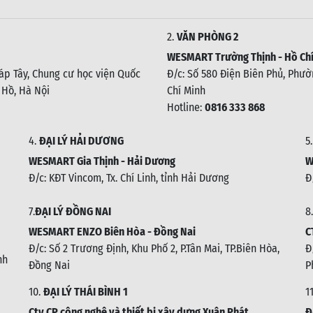
2.
VĂN PHÒNG 2
WESMART Trường Thịnh - Hồ Chí
háp Tây, Chung cư học viện Quốc
Đ/c: Số 580 Điện Biên Phủ, Phườn
 Hồ, Hà Nội
Chí Minh
Hotline:
0816 333 868
4.
ĐẠI LÝ HẢI DƯƠNG
5
WESMART Gia Thịnh - Hải Dương
W
Đ/c: KĐT Vincom, Tx. Chí Linh, tỉnh Hải Dương
Đ
7.
ĐẠI LÝ ĐỒNG NAI
8.
WESMART ENZO Biên Hòa - Đồng Nai
C
Đ/c:
Số 2 Trương Định, Khu Phố 2, P.Tân Mai, TP.Biên Hòa,
Đ
nh
Đồng Nai
P
10.
ĐẠI LÝ THÁI BÌNH 1
1
Cty CP công nghệ và thiết bị xây dựng Xuân Phát
Đ