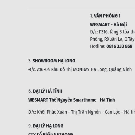
1.
VĂN PHÒNG 1
WESMART - Hà Nội
Đ/c: P316, tầng 3 tòa t
Phòng, P.Xuân La, Q.Tây
Hotline:
0816 333 868
3.
SHOWROOM HẠ LONG
Đ/c: A16-04 Khu Đô Thị MONBAY Hạ Long, Quảng Ninh
6.
ĐẠi LÝ HÀ TĨNH
WESMART Thế Nguyễn Smarthome - Hà Tĩnh
Đ/c:
Khối Phúc Xuân - Thị Trấn Nghèn - Can Lộc - Hà tĩ
9.
ĐẠI LÝ HẠ LONG
CTY Cổ Phần NETHOME