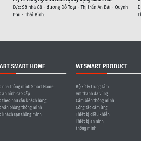
Đ/c: Số nhà 88 - đường Đỗ Toại - Thị trấn An Bài - Quỳnh
Đ
Phụ - Thái Bình
.
T
ART SMART HOME
WESMART PRODUCT
p nhà thông minh Smart Home
Bộ xử lý trung tâm
p an ninh cao cấp
Âm thanh đa vùng
p theo nhu cầu khách hàng
Cảm biến thông minh
p văn phòng thông minh
Công tắc cảm ứng
p khách sạn thông minh
Thiết bị điều khiển
Thiết bị an ninh
thông minh