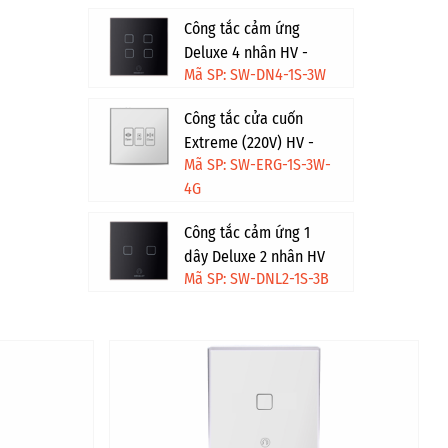
Công tắc cảm ứng
Deluxe 4 nhân HV -
Mã SP: SW-DN4-1S-3W
Trắng
Công tắc cửa cuốn
Extreme (220V) HV -
Mã SP: SW-ERG-1S-3W-
Trắng viền vàng
4G
Công tắc cảm ứng 1
dây Deluxe 2 nhân HV
Mã SP: SW-DNL2-1S-3B
- Đen