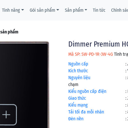
Tính năng
Gói sản phẩm
Sản phẩm
Tin tức
Chính sá
t sản phẩm
Dimmer Premium HCN
Mã SP: SW-PD-1R-3W-4G
Tình tr
Nguồn cấp
:
Kích thước
:
Nguyên liệu
:
chạm
Kiểu nguồn cấp điện
:
Giao thức
:
Kiểu mạng
:
Tải tối đa mỗi nhân
:
Đèn nền
: