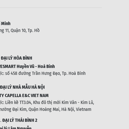
 Minh
g 11, Quận 10, Tp. Hồ
.
ĐẠI LÝ HÒA BÌNH
ESMART Huyền Vũ - Hoà Bình
/c: số 458 đường Trần Hưng Đạo, Tp. Hoà Bình
ĐẠI LÝ NHÀ MẪU HÀ NỘI
TY CAPELLA E&C VIET NAM
/c:
Liền kề TT3.04, Khu đô thị mới Kim Văn - Kim Lũ,
hường Đại Kim, Quận Hoàng Mai, Hà Nội, Vietnam
1.
ĐẠI LÝ THÁI BÌNH 2
ại lý Lâm Nguyễn