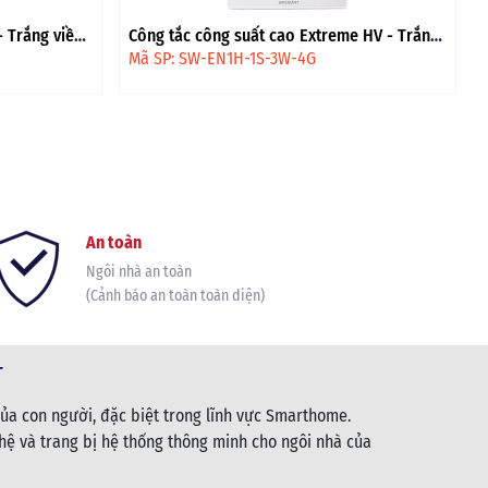
 Trắng viền
Công tắc công suất cao Extreme HV - Trắng
viền vàng
Mã SP: SW-EN1H-1S-3W-4G
An toàn
Ngôi nhà an toàn
(Cảnh báo an toàn toàn diện)
T
ủa con người, đặc biệt trong lĩnh vực Smarthome.
ệ và trang bị hệ thống thông minh cho ngôi nhà của