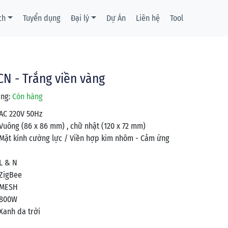
ch
Tuyển dụng
Đại lý
Dự Án
Liên hệ
Tool
 - Trắng viền vàng
ạng:
Còn hàng
AC 220V 50Hz
Vuông (86 x 86 mm) , chữ nhật (120 x 72 mm)
Mặt kính cường lực / Viền hợp kim nhôm - Cảm ứng
L & N
ZigBee
MESH
800W
Xanh da trời