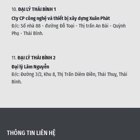
10.
ĐẠI LÝ THÁI BÌNH 1
Cty CP công nghệ và thiết bị xây dựng Xuân Phát
Đ/c: Số nhà 88 - đường Đỗ Toại - Thị trấn An Bài - Quỳnh
Phụ - Thái Bình
.
11.
ĐẠI LÝ THÁI BÌNH 2
Đại lý Lâm Nguyễn
Đ/c: Đường 3/2, Khu 8, Thị Trấn Diêm Điền, Thái Thuỵ, Thái
Bình
.
THÔNG TIN LIÊN HỆ