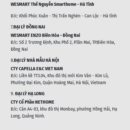
WESMART Thế Nguyễn Smarthome - Hà Tĩnh
Đ/c:
Khối Phúc Xuân - Thị Trấn Nghèn - Can Lộc - Hà tĩnh
7.
ĐẠI LÝ ĐỒNG NAI
WESMART ENZO Biên Hòa - Đồng Nai
Đ/c:
Số 2 Trương Định, Khu Phố 2, P.Tân Mai, TP.Biên Hòa,
Đồng Nai
8.
ĐẠI LÝ NHÀ MẪU HÀ NỘI
CTY CAPELLA E&C VIET NAM
Đ/c:
Liền kề TT3.04, Khu đô thị mới Kim Văn - Kim Lũ,
Phường Đại Kim, Quận Hoàng Mai, Hà Nội, Vietnam
9.
ĐẠI LÝ HẠ LONG
CTY Cổ Phần NETHOME
Đ/c: C
ăn A4-03, khu đô thị Monbay, phường Hồng Hải, Hạ
Long, Quảng Ninh.