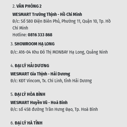
2.
VĂN PHÒNG 2
WESMART Trường Thịnh - Hồ Chí Minh
Đ/c: Số 580 Điện Biên Phủ, Phường 11, Quận 10, Tp. Hồ
Chí Minh
Hotline:
0816 333 868
3.
SHOWROOM HẠ LONG
Đ/c: A16-04 Khu Đô Thị MONBAY Hạ Long, Quảng Ninh
4.
ĐẠI LÝ HẢI DƯƠNG
WESMART Gia Thịnh - Hải Dương
Đ/c: KĐT Vincom, Tx. Chí Linh, tỉnh Hải Dương
5.
ĐẠI LÝ HÒA BÌNH
WESMART Huyền Vũ - Hoà Bình
Đ/c: số 458 đường Trần Hưng Đạo, Tp. Hoà Bình
6.
ĐẠi LÝ HÀ TĨNH