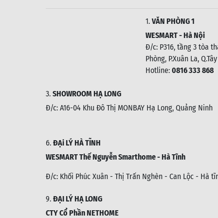
1.
VĂN PHÒNG 1
WESMART - Hà Nội
Đ/c: P316, tầng 3 tòa t
Phòng, P.Xuân La, Q.Tây
Hotline:
0816 333 868
3.
SHOWROOM HẠ LONG
Đ/c: A16-04 Khu Đô Thị MONBAY Hạ Long, Quảng Ninh
6.
ĐẠi LÝ HÀ TĨNH
WESMART Thế Nguyễn Smarthome - Hà Tĩnh
Đ/c:
Khối Phúc Xuân - Thị Trấn Nghèn - Can Lộc - Hà tĩ
9.
ĐẠI LÝ HẠ LONG
CTY Cổ Phần NETHOME