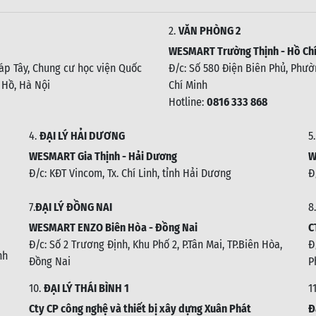
2.
VĂN PHÒNG 2
WESMART Trường Thịnh - Hồ Chí
háp Tây, Chung cư học viện Quốc
Đ/c: Số 580 Điện Biên Phủ, Phườn
 Hồ, Hà Nội
Chí Minh
Hotline:
0816 333 868
4.
ĐẠI LÝ HẢI DƯƠNG
5
WESMART Gia Thịnh - Hải Dương
W
Đ/c: KĐT Vincom, Tx. Chí Linh, tỉnh Hải Dương
Đ
7.
ĐẠI LÝ ĐỒNG NAI
8.
WESMART ENZO Biên Hòa - Đồng Nai
C
Đ/c:
Số 2 Trương Định, Khu Phố 2, P.Tân Mai, TP.Biên Hòa,
Đ
nh
Đồng Nai
P
10.
ĐẠI LÝ THÁI BÌNH 1
1
Cty CP công nghệ và thiết bị xây dựng Xuân Phát
Đ