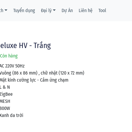
ch
Tuyển dụng
Đại lý
Dự Án
Liên hệ
Tool
eluxe HV - Trắng
Còn hàng
AC 220V 50Hz
Vuông (86 x 86 mm) , chữ nhật (120 x 72 mm)
Mặt kính cường lực - Cảm ứng chạm
L & N
ZigBee
MESH
800W
Xanh da trời