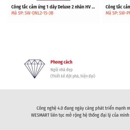
Công tắc cảm ứng 1 dây Premium 1 nhân HV
Công tắc cả
- Đen viền vàng
Đen
Mã SP: SW-PNL1-1S-3B-4G
Mã SP: SW-D
Phong cách
Ngôi nhà đẹp
(Thiết kế đột phá, hiện đại)
Công nghệ 4.0 đang ngày càng phát triển mạnh mẽ
WESMART liên tục mở rộng hệ thống đại lý của mình