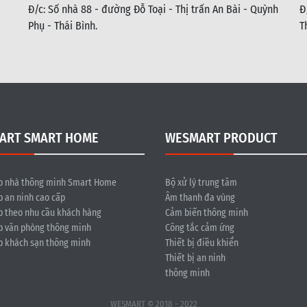
Đ/c: Số nhà 88 - đường Đỗ Toại - Thị trấn An Bài - Quỳnh
Đ
Phụ - Thái Bình
.
T
ART SMART HOME
WESMART PRODUCT
p nhà thông minh Smart Home
Bộ xử lý trung tâm
p an ninh cao cấp
Âm thanh đa vùng
p theo nhu cầu khách hàng
Cảm biến thông minh
p văn phòng thông minh
Công tắc cảm ứng
p khách sạn thông minh
Thiết bị điều khiển
Thiết bị an ninh
thông minh
WESMART © 2018 - 2022