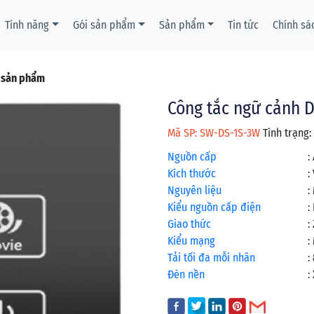
Tính năng
Gói sản phẩm
Sản phẩm
Tin tức
Chính sá
t sản phẩm
Công tắc ngữ cảnh D
Mã SP: SW-DS-1S-3W
Tình trạng:
Nguồn cấp
:
Kích thước
:
Nguyên liệu
:
Kiểu nguồn cấp điện
:
Giao thức
:
Kiểu mạng
:
Tải tối đa mỗi nhân
:
Đèn nền
: