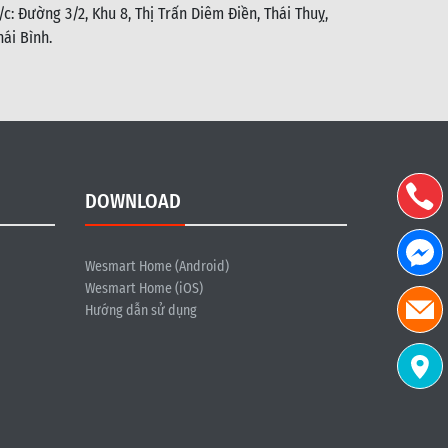
/c: Đường 3/2, Khu 8, Thị Trấn Diêm Điền, Thái Thuỵ,
hái Bình
.
DOWNLOAD
Wesmart Home (Android)
Wesmart Home (iOS)
Hướng dẫn sử dụng