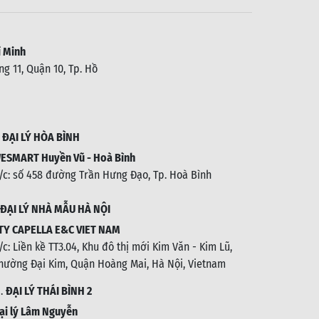
 Minh
g 11, Quận 10, Tp. Hồ
.
ĐẠI LÝ HÒA BÌNH
ESMART Huyền Vũ - Hoà Bình
/c: số 458 đường Trần Hưng Đạo, Tp. Hoà Bình
ĐẠI LÝ NHÀ MẪU HÀ NỘI
TY CAPELLA E&C VIET NAM
/c:
Liền kề TT3.04, Khu đô thị mới Kim Văn - Kim Lũ,
hường Đại Kim, Quận Hoàng Mai, Hà Nội, Vietnam
1.
ĐẠI LÝ THÁI BÌNH 2
ại lý Lâm Nguyễn