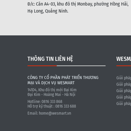
Đ/c: C
ăn A4-03, khu đô thị Monbay, phường Hồng Hải,
Hạ Long, Quảng Ninh.
THÔNG TIN LIÊN HỆ
WESM
CÔNG TY CỔ PHẦN PHÁT TRIỂN THƯƠNG
Giải phá
MẠI VÀ DỊCH VỤ WESMART
Giải phá
141D4, Khu đô thị mới Đại Kim
Giải phá
Đại Kim - Hoàng Mai - Hà Nội
Giải phá
Hotline: 0816 333 868
Giải phá
Hỗ trợ kỹ thuật : 0816 333 688
Email:
home@wesmart.vn