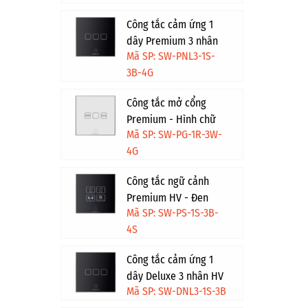
Công tắc cảm ứng 1
dây Premium 3 nhân
Mã SP: SW-PNL3-1S-
HV - Đen viền vàng
3B-4G
Công tắc mở cổng
Premium - Hình chữ
Mã SP: SW-PG-1R-3W-
nhật - Trắng viền vàng
4G
Công tắc ngữ cảnh
Premium HV - Đen
Mã SP: SW-PS-1S-3B-
viền bạc
4S
Công tắc cảm ứng 1
dây Deluxe 3 nhân HV
Mã SP: SW-DNL3-1S-3B
- Đen