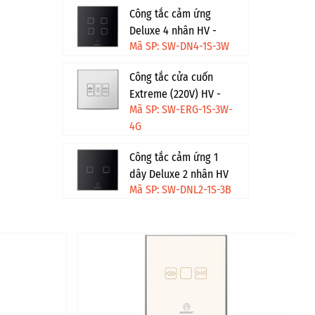
Công tắc cảm ứng
Deluxe 4 nhân HV -
Mã SP: SW-DN4-1S-3W
Trắng
Công tắc cửa cuốn
Extreme (220V) HV -
Mã SP: SW-ERG-1S-3W-
Trắng viền vàng
4G
Công tắc cảm ứng 1
dây Deluxe 2 nhân HV
Mã SP: SW-DNL2-1S-3B
- Đen