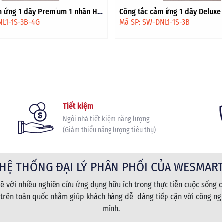
m ứng 1 dây Deluxe 1 nhân HV -
Công tắc cửa sổ Premium HCN 
vàng
NL1-1S-3B
Mã SP: SW-PW-1R-3W-4G
Tiết kiệm
Ngôi nhà tiết kiệm năng lượng
(Giảm thiểu năng lượng tiêu thụ)
HỆ THỐNG ĐẠI LÝ PHÂN PHỐI CỦA WESMAR
 với nhiều nghiên cứu ứng dụng hữu ích trong thực tiễn cuộc sống c
 trên toàn quốc nhằm giúp khách hàng dễ dàng tiếp cận với công ngh
mình.