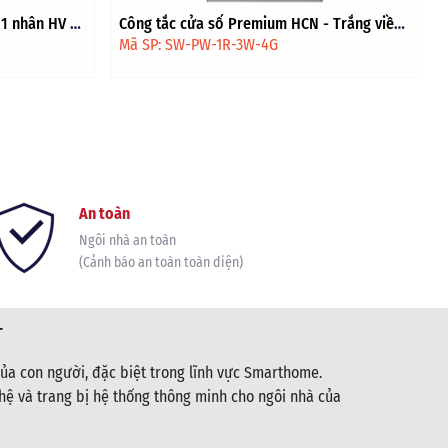
- Trắng viền
Công tắc công suất cao Extreme HV - Trắng
viền vàng
Mã SP: SW-EN1H-1S-3W-4G
An toàn
Ngôi nhà an toàn
(Cảnh báo an toàn toàn diện)
T
ủa con người, đặc biệt trong lĩnh vực Smarthome.
ệ và trang bị hệ thống thông minh cho ngôi nhà của