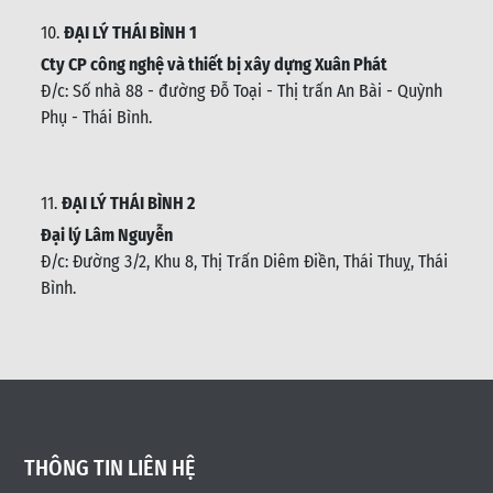
10.
ĐẠI LÝ THÁI BÌNH 1
Cty CP công nghệ và thiết bị xây dựng Xuân Phát
Đ/c: Số nhà 88 - đường Đỗ Toại - Thị trấn An Bài - Quỳnh
Phụ - Thái Bình
.
11.
ĐẠI LÝ THÁI BÌNH 2
Đại lý Lâm Nguyễn
Đ/c: Đường 3/2, Khu 8, Thị Trấn Diêm Điền, Thái Thuỵ, Thái
Bình
.
THÔNG TIN LIÊN HỆ