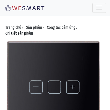
Toggle 
Trang chủ
Sản phẩm
Công tắc cảm ứng
/
/
/
Chi tiết sản phẩm