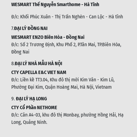
WESMART Thế Nguyễn Smarthome - Hà Tĩnh
Đ/c:
Khối Phúc Xuân - Thị Trấn Nghèn - Can Lộc - Hà tĩnh
7.
ĐẠI LÝ ĐỒNG NAI
WESMART ENZO Biên Hòa - Đồng Nai
Đ/c:
Số 2 Trương Định, Khu Phố 2, P.Tân Mai, TP.Biên Hòa,
Đồng Nai
8.
ĐẠI LÝ NHÀ MẪU HÀ NỘI
CTY CAPELLA E&C VIET NAM
Đ/c:
Liền kề TT3.04, Khu đô thị mới Kim Văn - Kim Lũ,
Phường Đại Kim, Quận Hoàng Mai, Hà Nội, Vietnam
9.
ĐẠI LÝ HẠ LONG
CTY Cổ Phần NETHOME
Đ/c: C
ăn A4-03, khu đô thị Monbay, phường Hồng Hải, Hạ
Long, Quảng Ninh.