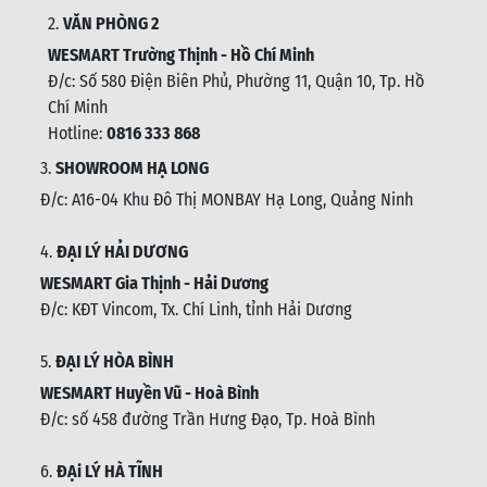
2.
VĂN PHÒNG 2
WESMART Trường Thịnh - Hồ Chí Minh
Đ/c: Số 580 Điện Biên Phủ, Phường 11, Quận 10, Tp. Hồ
Chí Minh
Hotline:
0816 333 868
3.
SHOWROOM HẠ LONG
Đ/c: A16-04 Khu Đô Thị MONBAY Hạ Long, Quảng Ninh
4.
ĐẠI LÝ HẢI DƯƠNG
WESMART Gia Thịnh - Hải Dương
Đ/c: KĐT Vincom, Tx. Chí Linh, tỉnh Hải Dương
5.
ĐẠI LÝ HÒA BÌNH
WESMART Huyền Vũ - Hoà Bình
Đ/c: số 458 đường Trần Hưng Đạo, Tp. Hoà Bình
6.
ĐẠi LÝ HÀ TĨNH