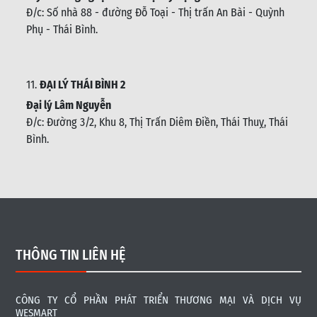
Đ/c: Số nhà 88 - đường Đỗ Toại - Thị trấn An Bài - Quỳnh
Phụ - Thái Bình
.
11.
ĐẠI LÝ THÁI BÌNH 2
Đại lý Lâm Nguyễn
Đ/c: Đường 3/2, Khu 8, Thị Trấn Diêm Điền, Thái Thuỵ, Thái
Bình
.
THÔNG TIN LIÊN HỆ
CÔNG TY CỔ PHẦN PHÁT TRIỂN THƯƠNG MẠI VÀ DỊCH VỤ
WESMART