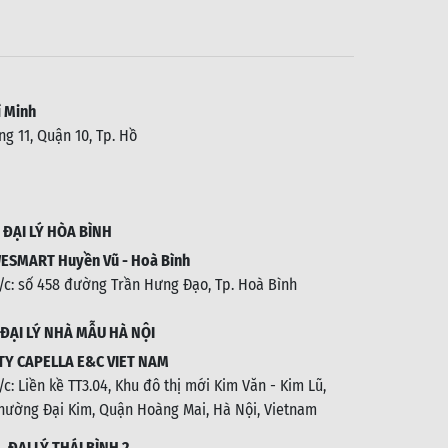
 Minh
g 11, Quận 10, Tp. Hồ
.
ĐẠI LÝ HÒA BÌNH
ESMART Huyền Vũ - Hoà Bình
/c: số 458 đường Trần Hưng Đạo, Tp. Hoà Bình
ĐẠI LÝ NHÀ MẪU HÀ NỘI
TY CAPELLA E&C VIET NAM
/c:
Liền kề TT3.04, Khu đô thị mới Kim Văn - Kim Lũ,
hường Đại Kim, Quận Hoàng Mai, Hà Nội, Vietnam
1.
ĐẠI LÝ THÁI BÌNH 2