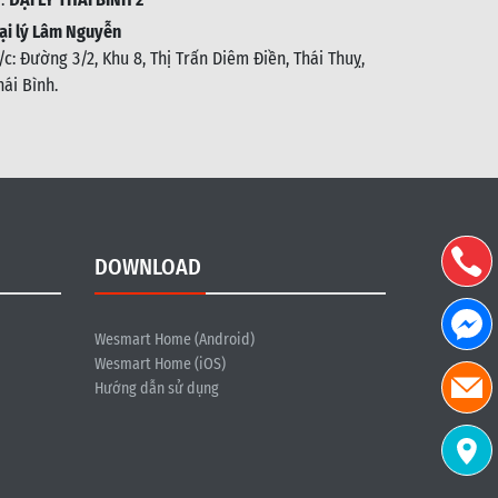
ại lý Lâm Nguyễn
/c: Đường 3/2, Khu 8, Thị Trấn Diêm Điền, Thái Thuỵ,
hái Bình
.
DOWNLOAD
Wesmart Home (Android)
Wesmart Home (iOS)
Hướng dẫn sử dụng