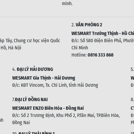
mình.
2.
VĂN PHÒNG 2
WESMART Trường Thịnh - Hồ Chí
háp Tây, Chung cư học viện Quốc
Đ/c: Số 580 Điện Biên Phủ, Phườn
 Hồ, Hà Nội
Chí Minh
Hotline:
0816 333 868
4.
ĐẠI LÝ HẢI DƯƠNG
5
WESMART Gia Thịnh - Hải Dương
W
Đ/c: KĐT Vincom, Tx. Chí Linh, tỉnh Hải Dương
Đ
7.
ĐẠI LÝ ĐỒNG NAI
8.
WESMART ENZO Biên Hòa - Đồng Nai
C
Đ/c:
Số 2 Trương Định, Khu Phố 2, P.Tân Mai, TP.Biên Hòa,
Đ
nh
Đồng Nai
P
10.
ĐẠI LÝ THÁI BÌNH 1
1