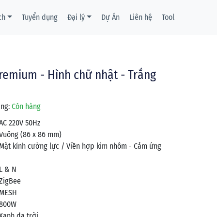
ch
Tuyển dụng
Đại lý
Dự Án
Liên hệ
Tool
remium - Hình chữ nhật - Trắng
ạng:
Còn hàng
AC 220V 50Hz
Vuông (86 x 86 mm)
Mặt kính cường lực / Viền hợp kim nhôm - Cảm ứng
L & N
ZigBee
MESH
800W
Xanh da trời