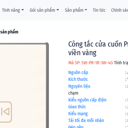
Tính năng
Gói sản phẩm
Sản phẩm
Tin tức
Chính sá
t sản phẩm
Công tắc cửa cuốn P
viền vàng
Mã SP: SW-PR-1R-3W-4G
Tình tr
Nguồn cấp
:
Kích thước
:
Nguyên liệu
:
chạm
Kiểu nguồn cấp điện
:
Giao thức
:
Kiểu mạng
:
Tải tối đa mỗi nhân
:
Đèn nền
: