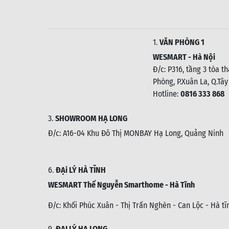
1.
VĂN PHÒNG 1
WESMART - Hà Nội
Đ/c: P316, tầng 3 tòa t
Phòng, P.Xuân La, Q.Tây
Hotline:
0816 333 868
3.
SHOWROOM HẠ LONG
Đ/c: A16-04 Khu Đô Thị MONBAY Hạ Long, Quảng Ninh
6.
ĐẠi LÝ HÀ TĨNH
WESMART Thế Nguyễn Smarthome - Hà Tĩnh
Đ/c:
Khối Phúc Xuân - Thị Trấn Nghèn - Can Lộc - Hà tĩ
9.
ĐẠI LÝ HẠ LONG