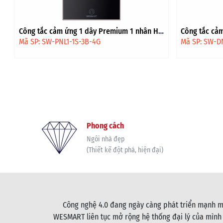
Công tắc cảm ứng 1 dây Premium 1 nhân HV
Công tắc cảm
- Đen viền vàng
Đen
Mã SP: SW-PNL1-1S-3B-4G
Mã SP: SW-D
Phong cách
Ngôi nhà đẹp
(Thiết kế đột phá, hiện đại)
Công nghệ 4.0 đang ngày càng phát triển mạnh mẽ
WESMART liên tục mở rộng hệ thống đại lý của mình