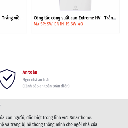
 Trắng viền
Công tắc công suất cao Extreme HV - Trắng
viền vàng
Mã SP: SW-EN1H-1S-3W-4G
An toàn
Ngôi nhà an toàn
(Cảnh báo an toàn toàn diện)
T
ủa con người, đặc biệt trong lĩnh vực Smarthome.
ệ và trang bị hệ thống thông minh cho ngôi nhà của