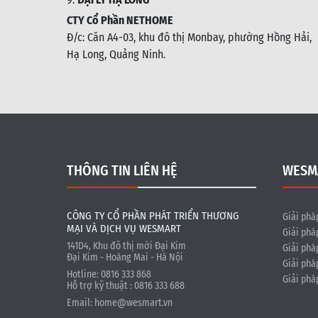
CTY Cổ Phần NETHOME
Đ/c: C
ăn A4-03, khu đô thị Monbay, phường Hồng Hải,
Hạ Long, Quảng Ninh.
THÔNG TIN LIÊN HỆ
WESM
CÔNG TY CỔ PHẦN PHÁT TRIỂN THƯƠNG
Giải phá
MẠI VÀ DỊCH VỤ WESMART
Giải phá
141D4, Khu đô thị mới Đại Kim
Giải phá
Đại Kim - Hoàng Mai - Hà Nội
Giải phá
Hotline: 0816 333 868
Giải phá
Hỗ trợ kỹ thuật : 0816 333 688
Email:
home@wesmart.vn