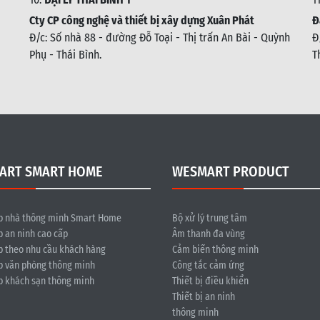
Cty CP công nghệ và thiết bị xây dựng Xuân Phát
Đ
Đ/c: Số nhà 88 - đường Đỗ Toại - Thị trấn An Bài - Quỳnh
Đ
Phụ - Thái Bình
.
T
ART SMART HOME
WESMART PRODUCT
p nhà thông minh Smart Home
Bộ xử lý trung tâm
p an ninh cao cấp
Âm thanh đa vùng
p theo nhu cầu khách hàng
Cảm biến thông minh
p văn phòng thông minh
Công tắc cảm ứng
p khách sạn thông minh
Thiết bị điều khiển
Thiết bị an ninh
thông minh