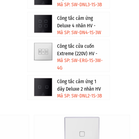
Mã SP: SW-DNL3-1S-3B
- Đen
Công tắc cảm ứng
Deluxe 4 nhân HV -
Mã SP: SW-DN4-1S-3W
Trắng
Công tắc cửa cuốn
Extreme (220V) HV -
Mã SP: SW-ERG-1S-3W-
Trắng viền vàng
4G
Công tắc cảm ứng 1
dây Deluxe 2 nhân HV
Mã SP: SW-DNL2-1S-3B
- Đen