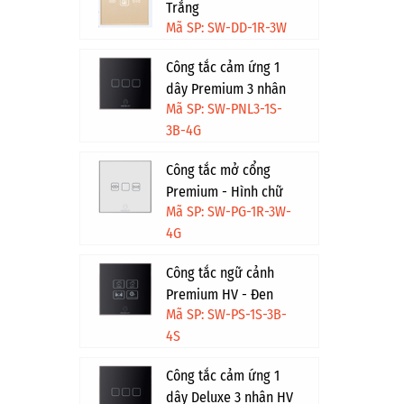
Trắng
Mã SP: SW-DD-1R-3W
Công tắc cảm ứng 1
dây Premium 3 nhân
Mã SP: SW-PNL3-1S-
HV - Đen viền vàng
3B-4G
Công tắc mở cổng
Premium - Hình chữ
Mã SP: SW-PG-1R-3W-
nhật - Trắng viền vàng
4G
Công tắc ngữ cảnh
Premium HV - Đen
Mã SP: SW-PS-1S-3B-
viền bạc
4S
Công tắc cảm ứng 1
dây Deluxe 3 nhân HV