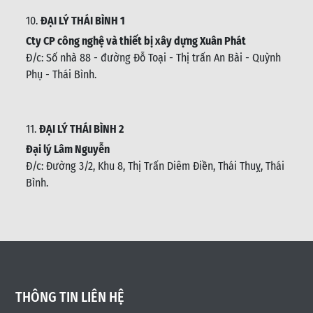
10.
ĐẠI LÝ THÁI BÌNH 1
Cty CP công nghệ và thiết bị xây dựng Xuân Phát
Đ/c: Số nhà 88 - đường Đỗ Toại - Thị trấn An Bài - Quỳnh
Phụ - Thái Bình
.
11.
ĐẠI LÝ THÁI BÌNH 2
Đại lý Lâm Nguyễn
Đ/c: Đường 3/2, Khu 8, Thị Trấn Diêm Điền, Thái Thuỵ, Thái
Bình
.
THÔNG TIN LIÊN HỆ