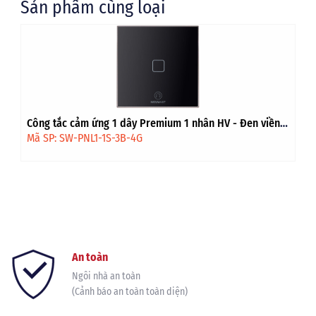
Sản phẩm cùng loại
Công tắc cảm ứng 1 dây Premium 1 nhân HV - Đen viền
vàng
Mã SP: SW-PNL1-1S-3B-4G
An toàn
Ngôi nhà an toàn
(Cảnh báo an toàn toàn diện)