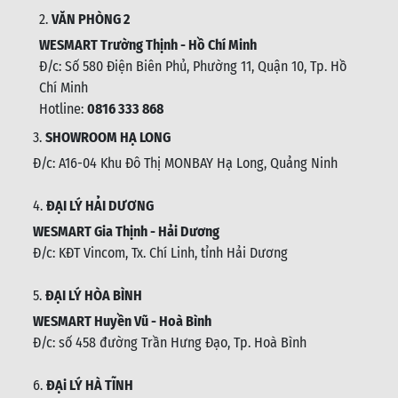
2.
VĂN PHÒNG 2
WESMART Trường Thịnh - Hồ Chí Minh
Đ/c: Số 580 Điện Biên Phủ, Phường 11, Quận 10, Tp. Hồ
Chí Minh
Hotline:
0816 333 868
3.
SHOWROOM HẠ LONG
Đ/c: A16-04 Khu Đô Thị MONBAY Hạ Long, Quảng Ninh
4.
ĐẠI LÝ HẢI DƯƠNG
WESMART Gia Thịnh - Hải Dương
Đ/c: KĐT Vincom, Tx. Chí Linh, tỉnh Hải Dương
5.
ĐẠI LÝ HÒA BÌNH
WESMART Huyền Vũ - Hoà Bình
Đ/c: số 458 đường Trần Hưng Đạo, Tp. Hoà Bình
6.
ĐẠi LÝ HÀ TĨNH