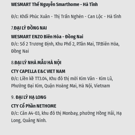
WESMART Thế Nguyễn Smarthome - Hà Tĩnh
Đ/c:
Khối Phúc Xuân - Thị Trấn Nghèn - Can Lộc - Hà tĩnh
7.
ĐẠI LÝ ĐỒNG NAI
WESMART ENZO Biên Hòa - Đồng Nai
Đ/c:
Số 2 Trương Định, Khu Phố 2, P.Tân Mai, TP.Biên Hòa,
Đồng Nai
8.
ĐẠI LÝ NHÀ MẪU HÀ NỘI
CTY CAPELLA E&C VIET NAM
Đ/c:
Liền kề TT3.04, Khu đô thị mới Kim Văn - Kim Lũ,
Phường Đại Kim, Quận Hoàng Mai, Hà Nội, Vietnam
9.
ĐẠI LÝ HẠ LONG
CTY Cổ Phần NETHOME
Đ/c: C
ăn A4-03, khu đô thị Monbay, phường Hồng Hải, Hạ
Long, Quảng Ninh.