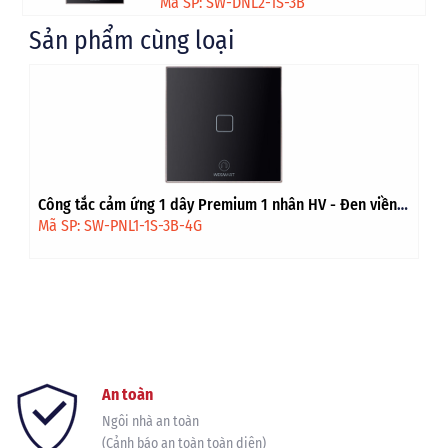
Mã SP: SW-DNL2-1S-3B
Sản phẩm cùng loại
Công tắc cảm ứng 1 dây Premium 1 nhân HV - Đen viền
vàng
Mã SP: SW-PNL1-1S-3B-4G
An toàn
Ngôi nhà an toàn
(Cảnh báo an toàn toàn diện)