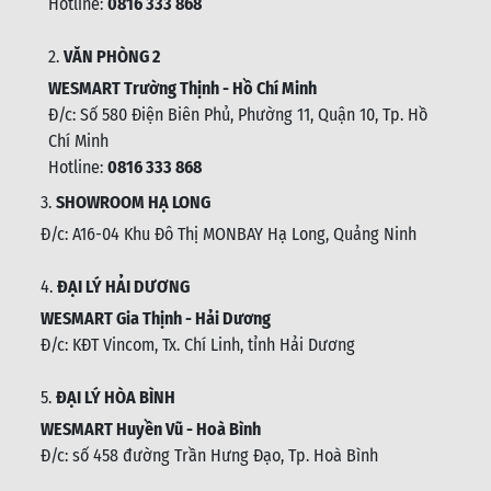
Hotline:
0816 333 868
2.
VĂN PHÒNG 2
WESMART Trường Thịnh - Hồ Chí Minh
Đ/c: Số 580 Điện Biên Phủ, Phường 11, Quận 10, Tp. Hồ
Chí Minh
Hotline:
0816 333 868
3.
SHOWROOM HẠ LONG
Đ/c: A16-04 Khu Đô Thị MONBAY Hạ Long, Quảng Ninh
4.
ĐẠI LÝ HẢI DƯƠNG
WESMART Gia Thịnh - Hải Dương
Đ/c: KĐT Vincom, Tx. Chí Linh, tỉnh Hải Dương
5.
ĐẠI LÝ HÒA BÌNH
WESMART Huyền Vũ - Hoà Bình
Đ/c: số 458 đường Trần Hưng Đạo, Tp. Hoà Bình