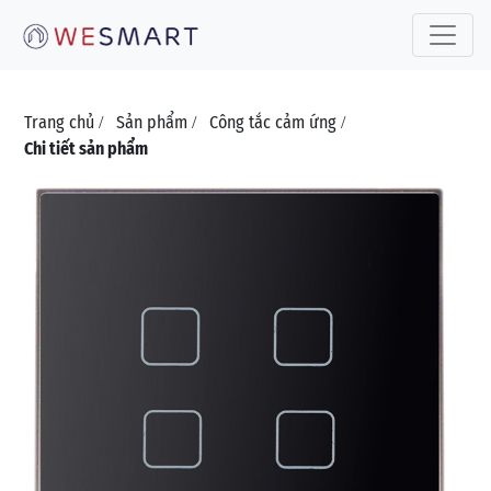
Toggle 
Trang chủ
Sản phẩm
Công tắc cảm ứng
/
/
/
Chi tiết sản phẩm