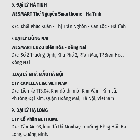
6.
ĐẠi LÝ HÀ TĨNH
WESMART Thế Nguyễn Smarthome - Hà Tĩnh
Đ/c:
Khối Phúc Xuân - Thị Trấn Nghèn - Can Lộc - Hà tĩnh
7.
ĐẠI LÝ ĐỒNG NAI
WESMART ENZO Biên Hòa - Đồng Nai
Đ/c:
Số 2 Trương Định, Khu Phố 2, P.Tân Mai, TP.Biên Hòa,
Đồng Nai
8.
ĐẠI LÝ NHÀ MẪU HÀ NỘI
CTY CAPELLA E&C VIET NAM
Đ/c:
Liền kề TT3.04, Khu đô thị mới Kim Văn - Kim Lũ,
Phường Đại Kim, Quận Hoàng Mai, Hà Nội, Vietnam
9.
ĐẠI LÝ HẠ LONG
CTY Cổ Phần NETHOME
Đ/c: C
ăn A4-03, khu đô thị Monbay, phường Hồng Hải, Hạ
Long, Quảng Ninh.