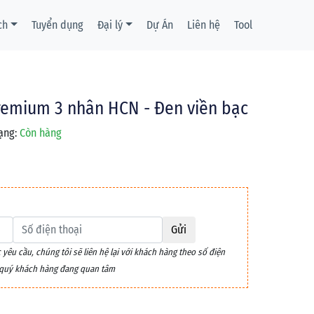
ch
Tuyển dụng
Đại lý
Dự Án
Liên hệ
Tool
remium 3 nhân HCN - Đen viền bạc
ạng:
Còn hàng
Gửi
êu cầu, chúng tôi sẽ liên hệ lại với khách hàng theo số điện
m quý khách hàng đang quan tâm