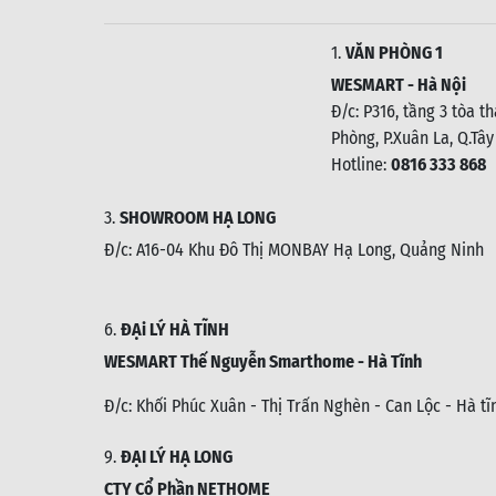
1.
VĂN PHÒNG 1
WESMART - Hà Nội
Đ/c: P316, tầng 3 tòa t
Phòng, P.Xuân La, Q.Tây
Hotline:
0816 333 868
3.
SHOWROOM HẠ LONG
Đ/c: A16-04 Khu Đô Thị MONBAY Hạ Long, Quảng Ninh
6.
ĐẠi LÝ HÀ TĨNH
WESMART Thế Nguyễn Smarthome - Hà Tĩnh
Đ/c:
Khối Phúc Xuân - Thị Trấn Nghèn - Can Lộc - Hà tĩ
9.
ĐẠI LÝ HẠ LONG
CTY Cổ Phần NETHOME