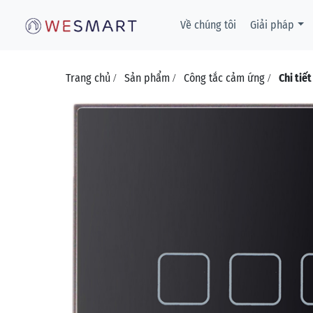
Về chúng tôi
Giải pháp
Trang chủ
Sản phẩm
Công tắc cảm ứng
Chi tiế
/
/
/