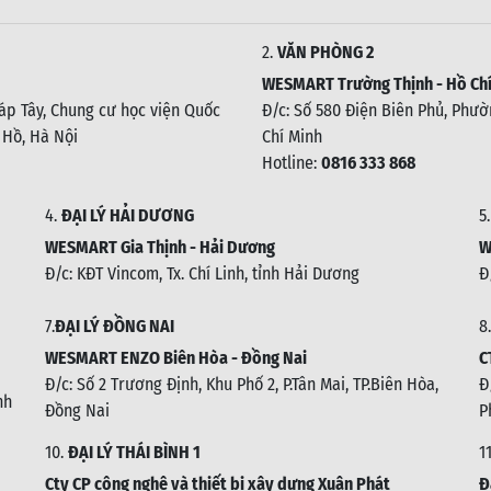
2.
VĂN PHÒNG 2
WESMART Trường Thịnh - Hồ Chí
háp Tây, Chung cư học viện Quốc
Đ/c: Số 580 Điện Biên Phủ, Phườn
 Hồ, Hà Nội
Chí Minh
Hotline:
0816 333 868
4.
ĐẠI LÝ HẢI DƯƠNG
5
WESMART Gia Thịnh - Hải Dương
W
Đ/c: KĐT Vincom, Tx. Chí Linh, tỉnh Hải Dương
Đ
7.
ĐẠI LÝ ĐỒNG NAI
8.
WESMART ENZO Biên Hòa - Đồng Nai
C
Đ/c:
Số 2 Trương Định, Khu Phố 2, P.Tân Mai, TP.Biên Hòa,
Đ
nh
Đồng Nai
P
10.
ĐẠI LÝ THÁI BÌNH 1
1
Cty CP công nghệ và thiết bị xây dựng Xuân Phát
Đ