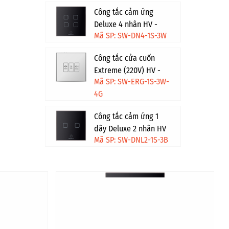
Công tắc cảm ứng
Deluxe 4 nhân HV -
Mã SP: SW-DN4-1S-3W
Trắng
Công tắc cửa cuốn
Extreme (220V) HV -
Mã SP: SW-ERG-1S-3W-
Trắng viền vàng
4G
Công tắc cảm ứng 1
dây Deluxe 2 nhân HV
Mã SP: SW-DNL2-1S-3B
- Đen