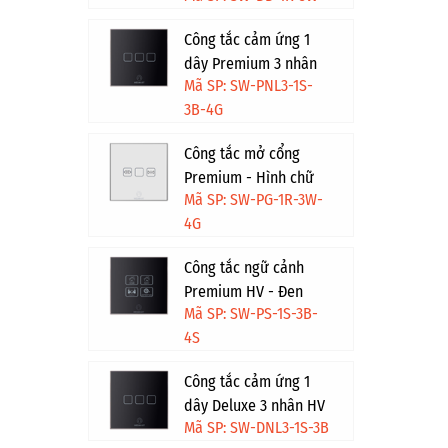
Công tắc cảm ứng 1
dây Premium 3 nhân
Mã SP: SW-PNL3-1S-
HV - Đen viền vàng
3B-4G
Công tắc mở cổng
Premium - Hình chữ
Mã SP: SW-PG-1R-3W-
nhật - Trắng viền vàng
4G
Công tắc ngữ cảnh
Premium HV - Đen
Mã SP: SW-PS-1S-3B-
viền bạc
4S
Công tắc cảm ứng 1
dây Deluxe 3 nhân HV
Mã SP: SW-DNL3-1S-3B
- Đen