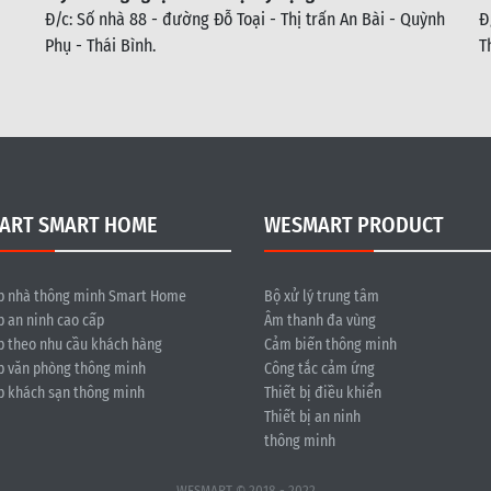
Đ/c: Số nhà 88 - đường Đỗ Toại - Thị trấn An Bài - Quỳnh
Đ
Phụ - Thái Bình
.
T
ART SMART HOME
WESMART PRODUCT
p nhà thông minh Smart Home
Bộ xử lý trung tâm
p an ninh cao cấp
Âm thanh đa vùng
p theo nhu cầu khách hàng
Cảm biến thông minh
p văn phòng thông minh
Công tắc cảm ứng
p khách sạn thông minh
Thiết bị điều khiển
Thiết bị an ninh
thông minh
WESMART © 2018 - 2022