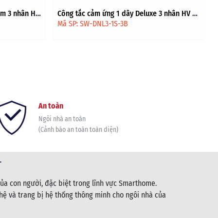
 3 nhân HV -
Công tắc cảm ứng 1 dây Premium 2 nhân HV
- Đen viền vàng
Mã SP: SW-PNL2-1S-3B-4G
An toàn
Ngôi nhà an toàn
(Cảnh báo an toàn toàn diện)
T
ủa con người, đặc biệt trong lĩnh vực Smarthome.
ệ và trang bị hệ thống thông minh cho ngôi nhà của