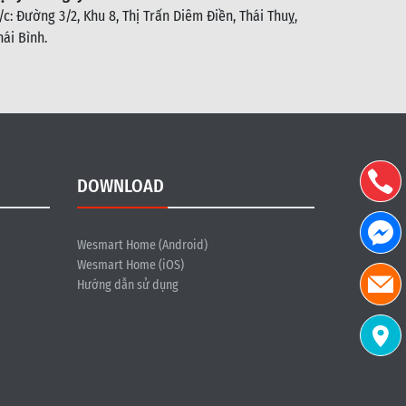
/c: Đường 3/2, Khu 8, Thị Trấn Diêm Điền, Thái Thuỵ,
hái Bình
.
DOWNLOAD
Wesmart Home (Android)
Wesmart Home (iOS)
Hướng dẫn sử dụng