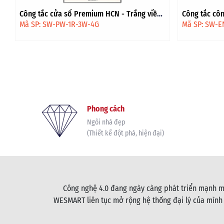
Công tắc công suất cao Extreme HV - Trắng
Công tắc cả
viền vàng
- Đen viền v
Mã SP: SW-EN1H-1S-3W-4G
Mã SP: SW-P
Phong cách
Ngôi nhà đẹp
(Thiết kế đột phá, hiện đại)
Công nghệ 4.0 đang ngày càng phát triển mạnh mẽ
WESMART liên tục mở rộng hệ thống đại lý của mình