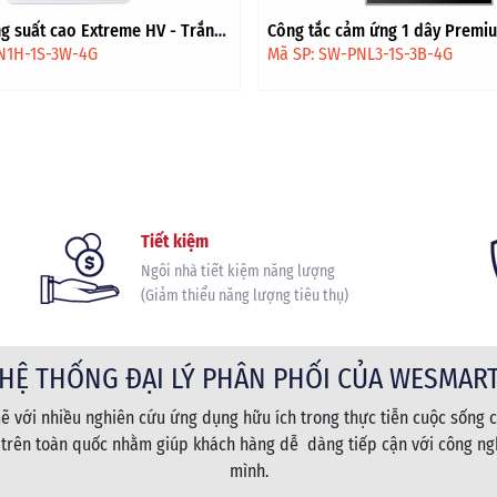
m ứng 1 dây Premium 3 nhân HV
Công tắc cảm ứng 1 dây Deluxe
àng
Đen
NL3-1S-3B-4G
Mã SP: SW-DNL3-1S-3B
Tiết kiệm
Ngôi nhà tiết kiệm năng lượng
(Giảm thiểu năng lượng tiêu thụ)
HỆ THỐNG ĐẠI LÝ PHÂN PHỐI CỦA WESMAR
 với nhiều nghiên cứu ứng dụng hữu ích trong thực tiễn cuộc sống c
 trên toàn quốc nhằm giúp khách hàng dễ dàng tiếp cận với công ngh
mình.