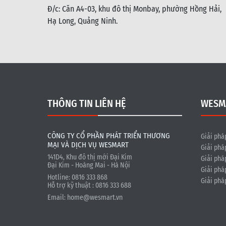
Đ/c: C
ăn A4-03, khu đô thị Monbay, phường Hồng Hải,
Hạ Long, Quảng Ninh.
THÔNG TIN LIÊN HỆ
WESM
CÔNG TY CỔ PHẦN PHÁT TRIỂN THƯƠNG
Giải phá
MẠI VÀ DỊCH VỤ WESMART
Giải phá
141D4, Khu đô thị mới Đại Kim
Giải phá
Đại Kim - Hoàng Mai - Hà Nội
Giải phá
Hotline: 0816 333 868
Giải phá
Hỗ trợ kỹ thuật : 0816 333 688
Email:
home@wesmart.vn