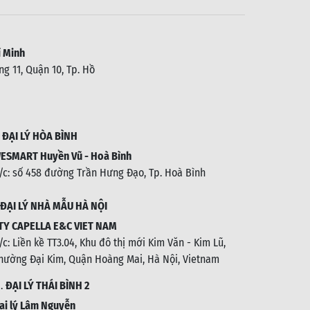
 Minh
g 11, Quận 10, Tp. Hồ
.
ĐẠI LÝ HÒA BÌNH
ESMART Huyền Vũ - Hoà Bình
/c: số 458 đường Trần Hưng Đạo, Tp. Hoà Bình
ĐẠI LÝ NHÀ MẪU HÀ NỘI
TY CAPELLA E&C VIET NAM
/c:
Liền kề TT3.04, Khu đô thị mới Kim Văn - Kim Lũ,
hường Đại Kim, Quận Hoàng Mai, Hà Nội, Vietnam
1.
ĐẠI LÝ THÁI BÌNH 2
ại lý Lâm Nguyễn