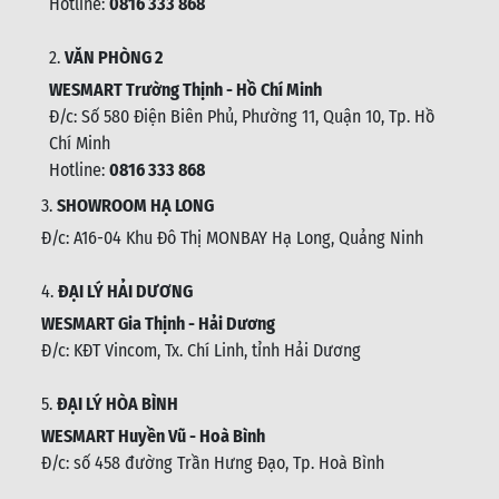
Hotline:
0816 333 868
2.
VĂN PHÒNG 2
WESMART Trường Thịnh - Hồ Chí Minh
Đ/c: Số 580 Điện Biên Phủ, Phường 11, Quận 10, Tp. Hồ
Chí Minh
Hotline:
0816 333 868
3.
SHOWROOM HẠ LONG
Đ/c: A16-04 Khu Đô Thị MONBAY Hạ Long, Quảng Ninh
4.
ĐẠI LÝ HẢI DƯƠNG
WESMART Gia Thịnh - Hải Dương
Đ/c: KĐT Vincom, Tx. Chí Linh, tỉnh Hải Dương
5.
ĐẠI LÝ HÒA BÌNH
WESMART Huyền Vũ - Hoà Bình
Đ/c: số 458 đường Trần Hưng Đạo, Tp. Hoà Bình