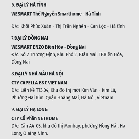
6.
ĐẠi LÝ HÀ TĨNH
WESMART Thế Nguyễn Smarthome - Hà Tĩnh
Đ/c:
Khối Phúc Xuân - Thị Trấn Nghèn - Can Lộc - Hà tĩnh
7.
ĐẠI LÝ ĐỒNG NAI
WESMART ENZO Biên Hòa - Đồng Nai
Đ/c:
Số 2 Trương Định, Khu Phố 2, P.Tân Mai, TP.Biên Hòa,
Đồng Nai
8.
ĐẠI LÝ NHÀ MẪU HÀ NỘI
CTY CAPELLA E&C VIET NAM
Đ/c:
Liền kề TT3.04, Khu đô thị mới Kim Văn - Kim Lũ,
Phường Đại Kim, Quận Hoàng Mai, Hà Nội, Vietnam
9.
ĐẠI LÝ HẠ LONG
CTY Cổ Phần NETHOME
Đ/c: C
ăn A4-03, khu đô thị Monbay, phường Hồng Hải, Hạ
Long, Quảng Ninh.