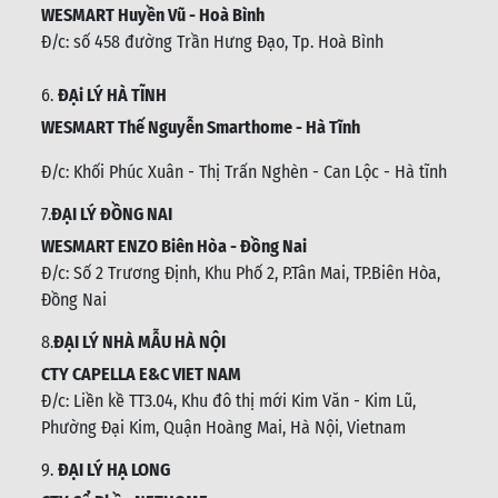
WESMART Huyền Vũ - Hoà Bình
Đ/c: số 458 đường Trần Hưng Đạo, Tp. Hoà Bình
6.
ĐẠi LÝ HÀ TĨNH
WESMART Thế Nguyễn Smarthome - Hà Tĩnh
Đ/c:
Khối Phúc Xuân - Thị Trấn Nghèn - Can Lộc - Hà tĩnh
7.
ĐẠI LÝ ĐỒNG NAI
WESMART ENZO Biên Hòa - Đồng Nai
Đ/c:
Số 2 Trương Định, Khu Phố 2, P.Tân Mai, TP.Biên Hòa,
Đồng Nai
8.
ĐẠI LÝ NHÀ MẪU HÀ NỘI
CTY CAPELLA E&C VIET NAM
Đ/c:
Liền kề TT3.04, Khu đô thị mới Kim Văn - Kim Lũ,
Phường Đại Kim, Quận Hoàng Mai, Hà Nội, Vietnam
9.
ĐẠI LÝ HẠ LONG