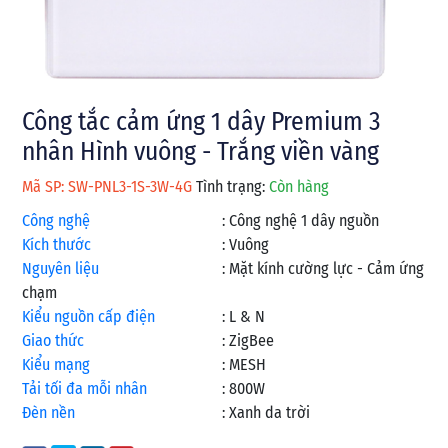
Công tắc cảm ứng 1 dây Premium 3
nhân Hình vuông - Trắng viền vàng
Mã SP: SW-PNL3-1S-3W-4G
Tình trạng:
Còn hàng
Công nghệ
:
Công nghệ 1 dây nguồn
Kích thước
:
Vuông
Nguyên liệu
:
Mặt kính cường lực - Cảm ứng
chạm
Kiểu nguồn cấp điện
:
L & N
Giao thức
:
ZigBee
Kiểu mạng
:
MESH
Tải tối đa mỗi nhân
:
800W
Đèn nền
:
Xanh da trời