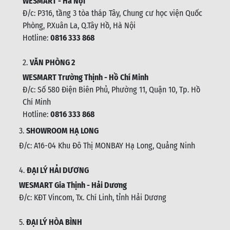
WESMART - Hà Nội
Đ/c: P316, tầng 3 tòa tháp Tây, Chung cư học viện Quốc
Phòng, P.Xuân La, Q.Tây Hồ, Hà Nội
Hotline:
0816 333 868
2.
VĂN PHÒNG 2
WESMART Trường Thịnh - Hồ Chí Minh
Đ/c: Số 580 Điện Biên Phủ, Phường 11, Quận 10, Tp. Hồ
Chí Minh
Hotline:
0816 333 868
3.
SHOWROOM HẠ LONG
Đ/c: A16-04 Khu Đô Thị MONBAY Hạ Long, Quảng Ninh
4.
ĐẠI LÝ HẢI DƯƠNG
WESMART Gia Thịnh - Hải Dương
Đ/c: KĐT Vincom, Tx. Chí Linh, tỉnh Hải Dương
5.
ĐẠI LÝ HÒA BÌNH