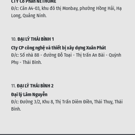
CTY Cổ Phần NETHOME
Đ/c: C
ăn A4-03, khu đô thị Monbay, phường Hồng Hải, Hạ
Long, Quảng Ninh.
10.
ĐẠI LÝ THÁI BÌNH 1
Cty CP công nghệ và thiết bị xây dựng Xuân Phát
Đ/c: Số nhà 88 - đường Đỗ Toại - Thị trấn An Bài - Quỳnh
Phụ - Thái Bình
.
11.
ĐẠI LÝ THÁI BÌNH 2
Đại lý Lâm Nguyễn
Đ/c: Đường 3/2, Khu 8, Thị Trấn Diêm Điền, Thái Thuỵ, Thái
Bình
.