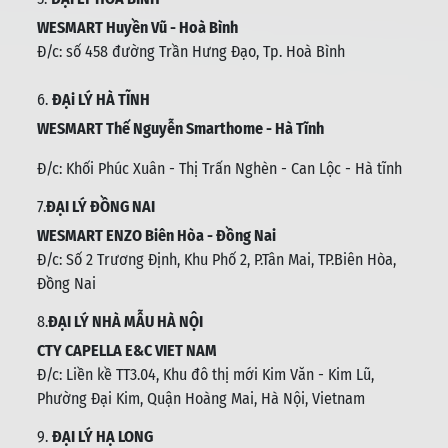
WESMART Huyền Vũ - Hoà Bình
Đ/c: số 458 đường Trần Hưng Đạo, Tp. Hoà Bình
6.
ĐẠi LÝ HÀ TĨNH
WESMART Thế Nguyễn Smarthome - Hà Tĩnh
Đ/c:
Khối Phúc Xuân - Thị Trấn Nghèn - Can Lộc - Hà tĩnh
7.
ĐẠI LÝ ĐỒNG NAI
WESMART ENZO Biên Hòa - Đồng Nai
Đ/c:
Số 2 Trương Định, Khu Phố 2, P.Tân Mai, TP.Biên Hòa,
Đồng Nai
8.
ĐẠI LÝ NHÀ MẪU HÀ NỘI
CTY CAPELLA E&C VIET NAM
Đ/c:
Liền kề TT3.04, Khu đô thị mới Kim Văn - Kim Lũ,
Phường Đại Kim, Quận Hoàng Mai, Hà Nội, Vietnam
9.
ĐẠI LÝ HẠ LONG