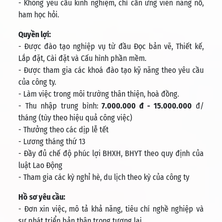
- Không yêu cầu kinh nghiệm, chỉ cần ứng viên năng nổ,
ham học hỏi.
Quyền lợi:
- Được đào tạo nghiệp vụ từ đầu Đọc bản vẽ, Thiết kế,
Lắp đặt, Cài đặt và Cấu hình phần mềm.
- Được tham gia các khoá đào tạo kỹ năng theo yêu cầu
của công ty.
- Làm việc trong môi trường thân thiện, hoà đồng.
- Thu nhập trung bình:
7.000.000 đ - 15.000.000
đ/
tháng (tùy theo hiệu quả công việc)
- Thưởng theo các dịp lễ tết
- Lương tháng thứ 13
- Đầy đủ chế độ phúc lợi BHXH, BHYT theo quy định của
luật Lao Động
- Tham gia các kỳ nghỉ hè, du lịch theo kỳ của công ty
Hồ sơ yêu cầu:
- Đơn xin việc, mô tả khả năng, tiêu chí nghề nghiệp và
sự phát triển bản thân trong tương lai