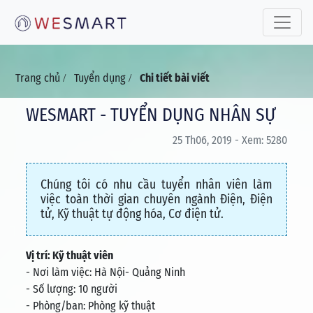
Toggle 
Trang chủ
Tuyển dụng
Chi tiết bài viết
/
/
WESMART - TUYỂN DỤNG NHÂN SỰ
25 Th06, 2019 - Xem: 5280
Chúng tôi có nhu cầu tuyển nhân viên làm
việc toàn thời gian chuyên ngành Điện, Điện
tử, Kỹ thuật tự động hóa, Cơ điện tử.
Vị trí: Kỹ thuật viên
- Nơi làm việc: Hà Nội- Quảng Ninh
- Số lượng: 10 người
- Phòng/ban: Phòng kỹ thuật