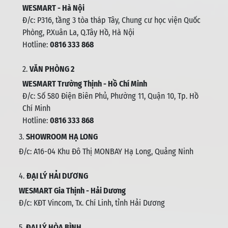
WESMART - Hà Nội
Đ/c: P316, tầng 3 tòa tháp Tây, Chung cư học viện Quốc
Phòng, P.Xuân La, Q.Tây Hồ, Hà Nội
Hotline:
0816 333 868
2.
VĂN PHÒNG 2
WESMART Trường Thịnh - Hồ Chí Minh
Đ/c: Số 580 Điện Biên Phủ, Phường 11, Quận 10, Tp. Hồ
Chí Minh
Hotline:
0816 333 868
3.
SHOWROOM HẠ LONG
Đ/c: A16-04 Khu Đô Thị MONBAY Hạ Long, Quảng Ninh
4.
ĐẠI LÝ HẢI DƯƠNG
WESMART Gia Thịnh - Hải Dương
Đ/c: KĐT Vincom, Tx. Chí Linh, tỉnh Hải Dương
5.
ĐẠI LÝ HÒA BÌNH