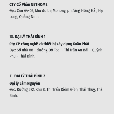
CTY Cổ Phần NETHOME
Đ/c: C
ăn A4-03, khu đô thị Monbay, phường Hồng Hải, Hạ
Long, Quảng Ninh.
10.
ĐẠI LÝ THÁI BÌNH 1
Cty CP công nghệ và thiết bị xây dựng Xuân Phát
Đ/c: Số nhà 88 - đường Đỗ Toại - Thị trấn An Bài - Quỳnh
Phụ - Thái Bình
.
11.
ĐẠI LÝ THÁI BÌNH 2
Đại lý Lâm Nguyễn
Đ/c: Đường 3/2, Khu 8, Thị Trấn Diêm Điền, Thái Thuỵ, Thái
Bình
.