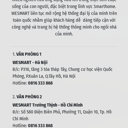
sống của con người, đặc biệt trong lĩnh vực Smarthome.
WESMART liên tục mở rộng hệ thống đại lý của mình trên
toàn quốc nhằm giúp khách hàng dễ dàng tiếp cận với
công nghệ và trang bị hệ thống thông minh cho ngôi nhà
của mình.
1.
VĂN PHÒNG 1
WESMART - Hà Nội
Đ/c: P316, tầng 3 tòa tháp Tây, Chung cư học viện Quốc
Phòng, P.Xuân La, Q.Tây Hồ, Hà Nội
Hotline:
0816 333 868
2.
VĂN PHÒNG 2
WESMART Trường Thịnh - Hồ Chí Minh
Đ/c: Số 580 Điện Biên Phủ, Phường 11, Quận 10, Tp. Hồ
Chí Minh
Hotline:
0816 333 868