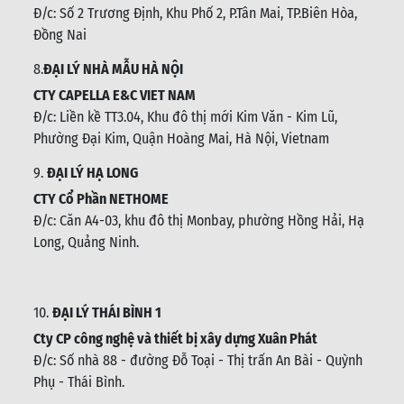
Đ/c:
Số 2 Trương Định, Khu Phố 2, P.Tân Mai, TP.Biên Hòa,
Đồng Nai
8.
ĐẠI LÝ NHÀ MẪU HÀ NỘI
CTY CAPELLA E&C VIET NAM
Đ/c:
Liền kề TT3.04, Khu đô thị mới Kim Văn - Kim Lũ,
Phường Đại Kim, Quận Hoàng Mai, Hà Nội, Vietnam
9.
ĐẠI LÝ HẠ LONG
CTY Cổ Phần NETHOME
Đ/c: C
ăn A4-03, khu đô thị Monbay, phường Hồng Hải, Hạ
Long, Quảng Ninh.
10.
ĐẠI LÝ THÁI BÌNH 1
Cty CP công nghệ và thiết bị xây dựng Xuân Phát
Đ/c: Số nhà 88 - đường Đỗ Toại - Thị trấn An Bài - Quỳnh
Phụ - Thái Bình
.