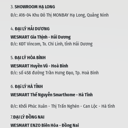
3.
SHOWROOM HẠ LONG
Đ/c: A16-04 Khu Đô Thị MONBAY Hạ Long, Quảng Ninh
4.
ĐẠI LÝ HẢI DƯƠNG
WESMART Gia Thịnh - Hải Dương
Đ/c: KĐT Vincom, Tx. Chí Linh, tỉnh Hải Dương
5.
ĐẠI LÝ HÒA BÌNH
WESMART Huyền Vũ - Hoà Bình
Đ/c: số 458 đường Trần Hưng Đạo, Tp. Hoà Bình
6.
ĐẠi LÝ HÀ TĨNH
WESMART Thế Nguyễn Smarthome - Hà Tĩnh
Đ/c:
Khối Phúc Xuân - Thị Trấn Nghèn - Can Lộc - Hà tĩnh
7.
ĐẠI LÝ ĐỒNG NAI
WESMART ENZO Biên Hòa - Đồng Nai