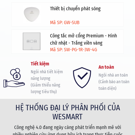
Thiết bị chuyển phát sóng
Mã SP: GW-SUB
Công tắc mở cổng Premium - Hình
chữ nhật - Trắng viền vàng
Mã SP: SW-PG-1R-3W-4G
Tiết kiệm
An toàn
Ngôi nhà tiết kiệm
Ngôi nhà an toàn
năng lượng
(Cảnh báo an toàn
(Giảm thiểu năng
toàn diện)
lượng tiêu thụ)
HỆ THỐNG ĐẠI LÝ PHÂN PHỐI CỦA
WESMART
Công nghệ 4.0 đang ngày càng phát triển mạnh mẽ với
nhiều nghiên cứu ứng dụng hữu ích trong thực tiễn cuộc