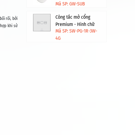
Mã SP: GW-SUB
Công tắc mở cổng
ối rối, bởi
Premium - Hình chữ
hợp khi sử
Mã SP: SW-PG-1R-3W-
nhật - Trắng viền vàng
4G