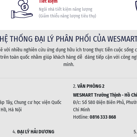
Tiết kiệm
Ngôi nhà tiết kiệm năng lượng
(Giảm thiểu năng lượng tiêu thụ)
HỆ THỐNG ĐẠI LÝ PHÂN PHỐI CỦA WESMAR
 với nhiều nghiên cứu ứng dụng hữu ích trong thực tiễn cuộc sống c
 trên toàn quốc nhằm giúp khách hàng dễ dàng tiếp cận với công ngh
mình.
2.
VĂN PHÒNG 2
WESMART Trường Thịnh - Hồ Chí
háp Tây, Chung cư học viện Quốc
Đ/c: Số 580 Điện Biên Phủ, Phườn
 Hồ, Hà Nội
Chí Minh
Hotline:
0816 333 868
4.
ĐẠI LÝ HẢI DƯƠNG
5