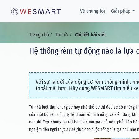
Về chúng tôi
Giải pháp
Trang chủ
Tin tức
Chi tiết bài viết
/
/
Hệ thống rèm tự động nào là lựa c
Với sự ra đời của động cơ rèm thông minh, nhữ
thoải mái hơn. Hãy cùng WESMART tìm hiểu xe
Từ nhà biệt thự, chung cư hay nhà thổ cư thì đều sẽ có những 
của một bộ rèm cũng tỷ lệ thuận với tính năng và kiểu dáng khi
nên dù đẹp nhưng lại rất bất tiện với gia chủ nếu phải kéo bằ
nghiệm tiện nghi thực sự sẽ giúp cho cuộc sống của gia chủ nhẹ n