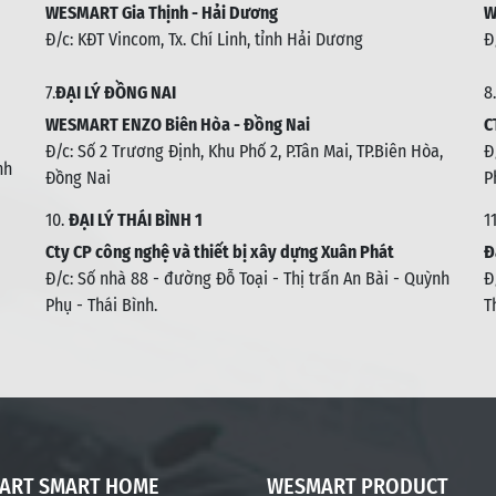
WESMART Gia Thịnh - Hải Dương
W
Đ/c: KĐT Vincom, Tx. Chí Linh, tỉnh Hải Dương
Đ
7.
ĐẠI LÝ ĐỒNG NAI
8.
WESMART ENZO Biên Hòa - Đồng Nai
C
Đ/c:
Số 2 Trương Định, Khu Phố 2, P.Tân Mai, TP.Biên Hòa,
Đ
nh
Đồng Nai
P
10.
ĐẠI LÝ THÁI BÌNH 1
1
Cty CP công nghệ và thiết bị xây dựng Xuân Phát
Đ
Đ/c: Số nhà 88 - đường Đỗ Toại - Thị trấn An Bài - Quỳnh
Đ
Phụ - Thái Bình
.
T
ART SMART HOME
WESMART PRODUCT