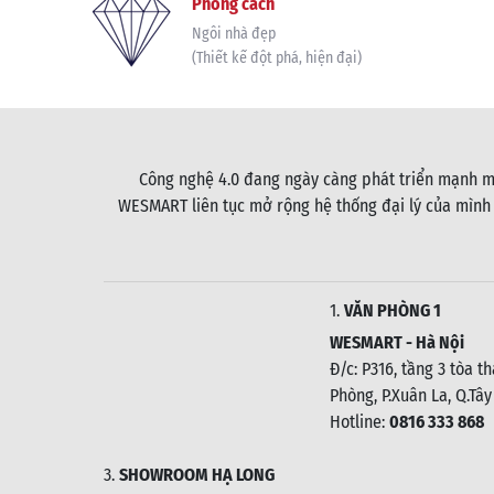
Phong cách
Ngôi nhà đẹp
(Thiết kế đột phá, hiện đại)
Công nghệ 4.0 đang ngày càng phát triển mạnh mẽ
WESMART liên tục mở rộng hệ thống đại lý của mình
1.
VĂN PHÒNG 1
WESMART - Hà Nội
Đ/c: P316, tầng 3 tòa t
Phòng, P.Xuân La, Q.Tây
Hotline:
0816 333 868
3.
SHOWROOM HẠ LONG