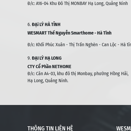
Đ/c: A16-04 Khu Đô Thị MONBAY Hạ Long, Quảng Ninh
6.
ĐẠi LÝ HÀ TĨNH
WESMART Thế Nguyễn Smarthome - Hà Tĩnh
Đ/c:
Khối Phúc Xuân - Thị Trấn Nghèn - Can Lộc - Hà tĩ
9.
ĐẠI LÝ HẠ LONG
CTY Cổ Phần NETHOME
Đ/c: C
ăn A4-03, khu đô thị Monbay, phường Hồng Hải,
Hạ Long, Quảng Ninh.
THÔNG TIN LIÊN HỆ
WESM