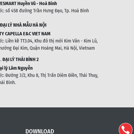
ESMART Huyền Vũ - Hoà Bình
/c: số 458 đường Trần Hưng Đạo, Tp. Hoà Bình
ĐẠI LÝ NHÀ MẪU HÀ NỘI
TY CAPELLA E&C VIET NAM
/c:
Liền kề TT3.04, Khu đô thị mới Kim Văn - Kim Lũ,
hường Đại Kim, Quận Hoàng Mai, Hà Nội, Vietnam
1.
ĐẠI LÝ THÁI BÌNH 2
ại lý Lâm Nguyễn
/c: Đường 3/2, Khu 8, Thị Trấn Diêm Điền, Thái Thuỵ,
hái Bình
.
DOWNLOAD