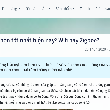
Tính năng
Gói sản phẩm
Sản phẩm
Tin tức
Chính sá
họn tốt nhất hiện nay? Wifi hay Zigbee?
28 Th07, 2020 - 
ng trải nghiệm tiện nghi thực sự sẽ giúp cho cuộc sống của gi
m nên chọn loại rèm thông minh nào nhé.
khung cửa sổ và những lớp rèm cửa giúp cân bằng sáng và tô điểm cho không gian
 mà nhiều bộ rèm có khả năng cản tia UV sẽ có chiều dài từ 4m đến 6m và nặng t
ng tay thay vì dùng động cơ tự động. Với sự ra đời của động cơ rèm thông minh,
hàng, thoải mái và thông minh hơn, bắt kịp với xu thế cuộc sống 4.0.