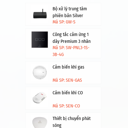
Bộ xử lý trung tâm
phiên bản Silver
Mã SP: GW-S
Công tắc cảm ứng 1
dây Premium 3 nhân
Mã SP: SW-PNL3-1S-
HV - Đen viền vàng
3B-4G
Cảm biến khí gas
Mã SP: SEN-GAS
Cảm biến khí CO
Mã SP: SEN-CO
Thiết bị chuyển phát
sóng