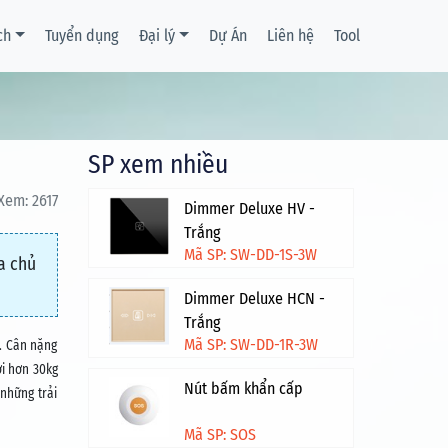
ch
Tuyển dụng
Đại lý
Dự Án
Liên hệ
Tool
SP xem nhiều
Xem: 2617
Dimmer Deluxe HV -
Trắng
Mã SP: SW-DD-1S-3W
a chủ
Dimmer Deluxe HCN -
Trắng
Mã SP: SW-DD-1R-3W
. Cân nặng
ới hơn 30kg
Nút bấm khẩn cấp
 những trải
Mã SP: SOS