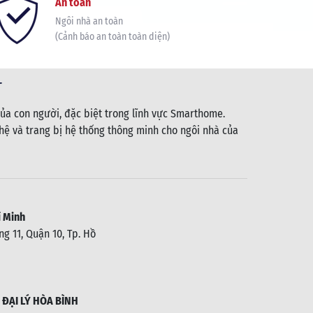
An toàn
Ngôi nhà an toàn
(Cảnh báo an toàn toàn diện)
T
ủa con người, đặc biệt trong lĩnh vực Smarthome.
ệ và trang bị hệ thống thông minh cho ngôi nhà của
 Minh
g 11, Quận 10, Tp. Hồ
.
ĐẠI LÝ HÒA BÌNH