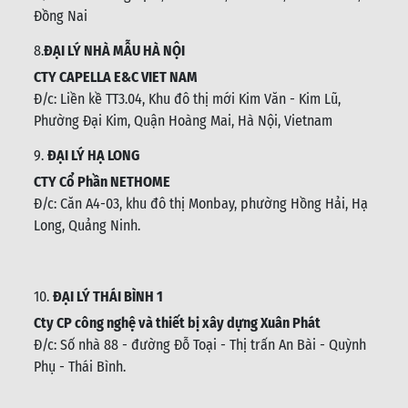
Đồng Nai
8.
ĐẠI LÝ NHÀ MẪU HÀ NỘI
CTY CAPELLA E&C VIET NAM
Đ/c:
Liền kề TT3.04, Khu đô thị mới Kim Văn - Kim Lũ,
Phường Đại Kim, Quận Hoàng Mai, Hà Nội, Vietnam
9.
ĐẠI LÝ HẠ LONG
CTY Cổ Phần NETHOME
Đ/c: C
ăn A4-03, khu đô thị Monbay, phường Hồng Hải, Hạ
Long, Quảng Ninh.
10.
ĐẠI LÝ THÁI BÌNH 1
Cty CP công nghệ và thiết bị xây dựng Xuân Phát
Đ/c: Số nhà 88 - đường Đỗ Toại - Thị trấn An Bài - Quỳnh
Phụ - Thái Bình
.