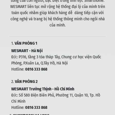
sống của con người, đặc biệt trong lĩnh vực Smarthome.
WESMART liên tục mở rộng hệ thống đại lý của mình trên
toàn quốc nhằm giúp khách hàng dễ dàng tiếp cận với
công nghệ và trang bị hệ thống thông minh cho ngôi nhà
của mình.
1.
VĂN PHÒNG 1
WESMART - Hà Nội
Đ/c: P316, tầng 3 tòa tháp Tây, Chung cư học viện Quốc
Phòng, P.Xuân La, Q.Tây Hồ, Hà Nội
Hotline:
0816 333 868
2.
VĂN PHÒNG 2
WESMART Trường Thịnh - Hồ Chí Minh
Đ/c: Số 580 Điện Biên Phủ, Phường 11, Quận 10, Tp. Hồ
Chí Minh
Hotline:
0816 333 868