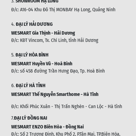
3.
SHOWROOM HẠ LONG
Đ/c: A16-04 Khu Đô Thị MONBAY Hạ Long, Quảng Ninh
4.
ĐẠI LÝ HẢI DƯƠNG
WESMART Gia Thịnh - Hải Dương
Đ/c: KĐT Vincom, Tx. Chí Linh, tỉnh Hải Dương
5.
ĐẠI LÝ HÒA BÌNH
WESMART Huyền Vũ - Hoà Bình
Đ/c: số 458 đường Trần Hưng Đạo, Tp. Hoà Bình
6.
ĐẠi LÝ HÀ TĨNH
WESMART Thế Nguyễn Smarthome - Hà Tĩnh
Đ/c:
Khối Phúc Xuân - Thị Trấn Nghèn - Can Lộc - Hà tĩnh
7.
ĐẠI LÝ ĐỒNG NAI
WESMART ENZO Biên Hòa - Đồng Nai
Đ/c:
Số 2 Trương Định, Khu Phố 2, P.Tân Mai, TP.Biên Hòa,