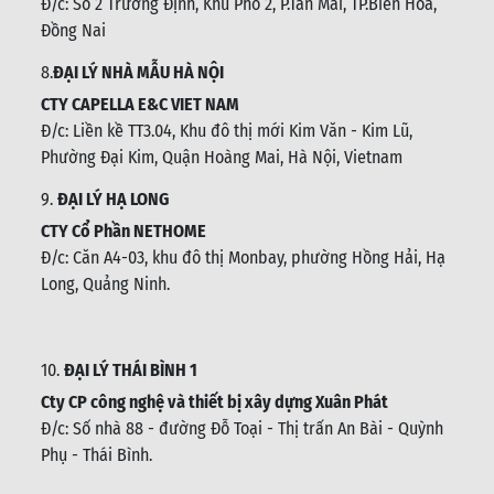
Đ/c:
Số 2 Trương Định, Khu Phố 2, P.Tân Mai, TP.Biên Hòa,
Đồng Nai
8.
ĐẠI LÝ NHÀ MẪU HÀ NỘI
CTY CAPELLA E&C VIET NAM
Đ/c:
Liền kề TT3.04, Khu đô thị mới Kim Văn - Kim Lũ,
Phường Đại Kim, Quận Hoàng Mai, Hà Nội, Vietnam
9.
ĐẠI LÝ HẠ LONG
CTY Cổ Phần NETHOME
Đ/c: C
ăn A4-03, khu đô thị Monbay, phường Hồng Hải, Hạ
Long, Quảng Ninh.
10.
ĐẠI LÝ THÁI BÌNH 1
Cty CP công nghệ và thiết bị xây dựng Xuân Phát
Đ/c: Số nhà 88 - đường Đỗ Toại - Thị trấn An Bài - Quỳnh
Phụ - Thái Bình
.