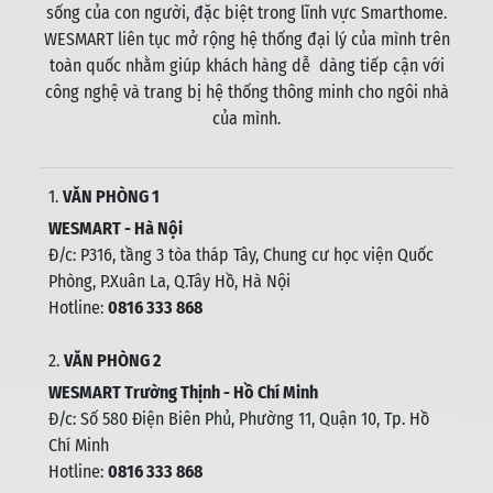
sống của con người, đặc biệt trong lĩnh vực Smarthome.
WESMART liên tục mở rộng hệ thống đại lý của mình trên
toàn quốc nhằm giúp khách hàng dễ dàng tiếp cận với
công nghệ và trang bị hệ thống thông minh cho ngôi nhà
của mình.
1.
VĂN PHÒNG 1
WESMART - Hà Nội
Đ/c: P316, tầng 3 tòa tháp Tây, Chung cư học viện Quốc
Phòng, P.Xuân La, Q.Tây Hồ, Hà Nội
Hotline:
0816 333 868
2.
VĂN PHÒNG 2
WESMART Trường Thịnh - Hồ Chí Minh
Đ/c: Số 580 Điện Biên Phủ, Phường 11, Quận 10, Tp. Hồ
Chí Minh
Hotline:
0816 333 868