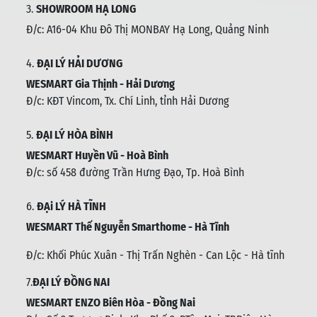
3.
SHOWROOM HẠ LONG
Đ/c: A16-04 Khu Đô Thị MONBAY Hạ Long, Quảng Ninh
4.
ĐẠI LÝ HẢI DƯƠNG
WESMART Gia Thịnh - Hải Dương
Đ/c: KĐT Vincom, Tx. Chí Linh, tỉnh Hải Dương
5.
ĐẠI LÝ HÒA BÌNH
WESMART Huyền Vũ - Hoà Bình
Đ/c: số 458 đường Trần Hưng Đạo, Tp. Hoà Bình
6.
ĐẠi LÝ HÀ TĨNH
WESMART Thế Nguyễn Smarthome - Hà Tĩnh
Đ/c:
Khối Phúc Xuân - Thị Trấn Nghèn - Can Lộc - Hà tĩnh
7.
ĐẠI LÝ ĐỒNG NAI
WESMART ENZO Biên Hòa - Đồng Nai