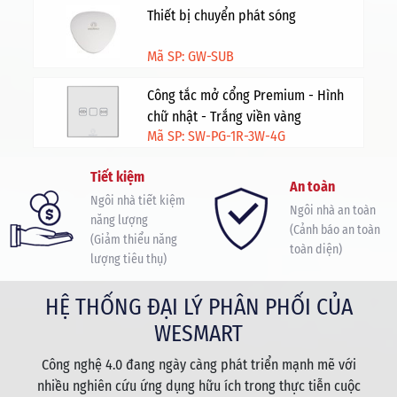
Thiết bị chuyển phát sóng
Mã SP: GW-SUB
Công tắc mở cổng Premium - Hình
chữ nhật - Trắng viền vàng
Mã SP: SW-PG-1R-3W-4G
Tiết kiệm
An toàn
Ngôi nhà tiết kiệm
Ngôi nhà an toàn
năng lượng
(Cảnh báo an toàn
(Giảm thiểu năng
toàn diện)
lượng tiêu thụ)
HỆ THỐNG ĐẠI LÝ PHÂN PHỐI CỦA
WESMART
Công nghệ 4.0 đang ngày càng phát triển mạnh mẽ với
nhiều nghiên cứu ứng dụng hữu ích trong thực tiễn cuộc