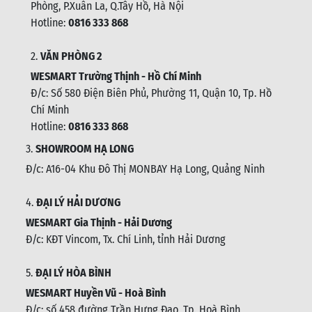
Phòng, P.Xuân La, Q.Tây Hồ, Hà Nội
Hotline:
0816 333 868
2.
VĂN PHÒNG 2
WESMART Trường Thịnh - Hồ Chí Minh
Đ/c: Số 580 Điện Biên Phủ, Phường 11, Quận 10, Tp. Hồ
Chí Minh
Hotline:
0816 333 868
3.
SHOWROOM HẠ LONG
Đ/c: A16-04 Khu Đô Thị MONBAY Hạ Long, Quảng Ninh
4.
ĐẠI LÝ HẢI DƯƠNG
WESMART Gia Thịnh - Hải Dương
Đ/c: KĐT Vincom, Tx. Chí Linh, tỉnh Hải Dương
5.
ĐẠI LÝ HÒA BÌNH
WESMART Huyền Vũ - Hoà Bình
Đ/c: số 458 đường Trần Hưng Đạo, Tp. Hoà Bình