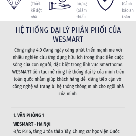
(Thiết
lượng
(Cảnh
kế đột
(Giảm
báo an
phá,
thiểu
toàn
hiện
năng
toàn
HỆ THỐNG ĐẠI LÝ PHÂN PHỐI CỦA
đại)
lượng
diện)
WESMART
tiêu
thụ)
Công nghệ 4.0 đang ngày càng phát triển mạnh mẽ với
nhiều nghiên cứu ứng dụng hữu ích trong thực tiễn cuộc
sống của con người, đặc biệt trong lĩnh vực Smarthome.
WESMART liên tục mở rộng hệ thống đại lý của mình trên
toàn quốc nhằm giúp khách hàng dễ dàng tiếp cận với
công nghệ và trang bị hệ thống thông minh cho ngôi nhà
của mình.
1.
VĂN PHÒNG 1
WESMART - Hà Nội
Đ/c: P316, tầng 3 tòa tháp Tây, Chung cư học viện Quốc