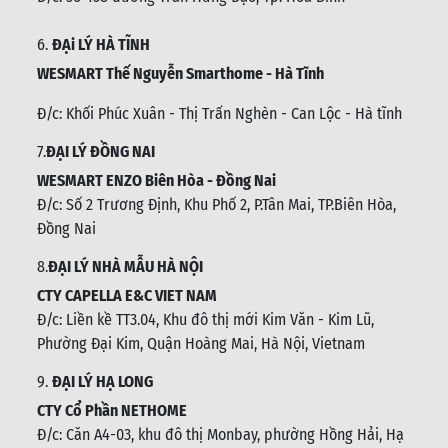
6.
ĐẠi LÝ HÀ TĨNH
WESMART Thế Nguyễn Smarthome - Hà Tĩnh
Đ/c:
Khối Phúc Xuân - Thị Trấn Nghèn - Can Lộc - Hà tĩnh
7.
ĐẠI LÝ ĐỒNG NAI
WESMART ENZO Biên Hòa - Đồng Nai
Đ/c:
Số 2 Trương Định, Khu Phố 2, P.Tân Mai, TP.Biên Hòa,
Đồng Nai
8.
ĐẠI LÝ NHÀ MẪU HÀ NỘI
CTY CAPELLA E&C VIET NAM
Đ/c:
Liền kề TT3.04, Khu đô thị mới Kim Văn - Kim Lũ,
Phường Đại Kim, Quận Hoàng Mai, Hà Nội, Vietnam
9.
ĐẠI LÝ HẠ LONG
CTY Cổ Phần NETHOME
Đ/c: C
ăn A4-03, khu đô thị Monbay, phường Hồng Hải, Hạ