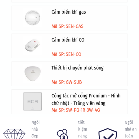
Cảm biến khí gas
Mã SP: SEN-GAS
Cảm biến khí CO
Mã SP: SEN-CO
Thiết bị chuyển phát sóng
Mã SP: GW-SUB
Tiết
Công tắc mở cổng Premium - Hình
kiệm
chữ nhật - Trắng viền vàng
Phong
An
Ngôi
Mã SP: SW-PG-1R-3W-4G
cách
toàn
nhà
Ngôi
tiết
Ngôi
nhà
kiệm
nhà an
đẹp
năng
toàn