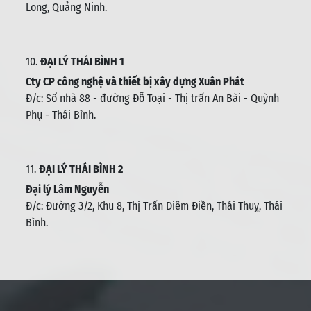
Long, Quảng Ninh.
10.
ĐẠI LÝ THÁI BÌNH 1
Cty CP công nghệ và thiết bị xây dựng Xuân Phát
Đ/c: Số nhà 88 - đường Đỗ Toại - Thị trấn An Bài - Quỳnh
Phụ - Thái Bình
.
11.
ĐẠI LÝ THÁI BÌNH 2
Đại lý Lâm Nguyễn
Đ/c: Đường 3/2, Khu 8, Thị Trấn Diêm Điền, Thái Thuỵ, Thái
Bình
.