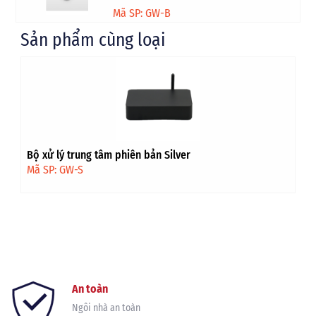
Mã SP: GW-B
Sản phẩm cùng loại
Bộ xử lý trung tâm phiên bản Bronze
Mã SP: GW-B
"Nguồn cấp: 110-220 ACV, 60/50Hz, đầu ra DC 5V 1A Kích
thước: 120mm x 120mm x 35mm Màu sắc: Đen / Trắng
Chất liệu vỏ: ABS"
An toàn