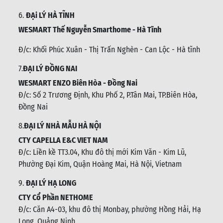
Đ/c: số 458 đường Trần Hưng Đạo, Tp. Hoà Bình
6.
ĐẠi LÝ HÀ TĨNH
WESMART Thế Nguyễn Smarthome - Hà Tĩnh
Đ/c:
Khối Phúc Xuân - Thị Trấn Nghèn - Can Lộc - Hà tĩnh
7.
ĐẠI LÝ ĐỒNG NAI
WESMART ENZO Biên Hòa - Đồng Nai
Đ/c:
Số 2 Trương Định, Khu Phố 2, P.Tân Mai, TP.Biên Hòa,
Đồng Nai
8.
ĐẠI LÝ NHÀ MẪU HÀ NỘI
CTY CAPELLA E&C VIET NAM
Đ/c:
Liền kề TT3.04, Khu đô thị mới Kim Văn - Kim Lũ,
Phường Đại Kim, Quận Hoàng Mai, Hà Nội, Vietnam
9.
ĐẠI LÝ HẠ LONG
CTY Cổ Phần NETHOME