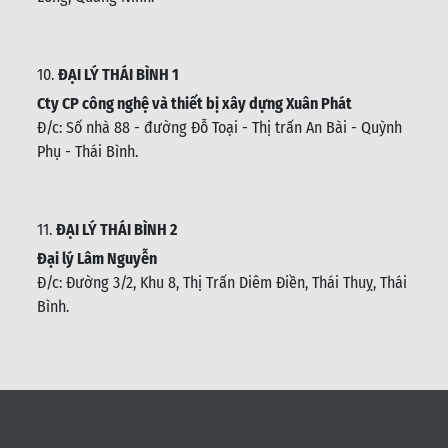
Đ/c: C
ăn A4-03, khu đô thị Monbay, phường Hồng Hải, Hạ
Long, Quảng Ninh.
10.
ĐẠI LÝ THÁI BÌNH 1
Cty CP công nghệ và thiết bị xây dựng Xuân Phát
Đ/c: Số nhà 88 - đường Đỗ Toại - Thị trấn An Bài - Quỳnh
Phụ - Thái Bình
.
11.
ĐẠI LÝ THÁI BÌNH 2
Đại lý Lâm Nguyễn
Đ/c: Đường 3/2, Khu 8, Thị Trấn Diêm Điền, Thái Thuỵ, Thái
Bình
.