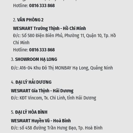
Đ/c: P316, tầng 3 tòa tháp Tây, Chung cư học viện Quốc
Phòng, P.Xuân La, Q.Tây Hồ, Hà Nội
Hotline:
0816 333 868
2.
VĂN PHÒNG 2
WESMART Trường Thịnh - Hồ Chí Minh
Đ/c: Số 580 Điện Biên Phủ, Phường 11, Quận 10, Tp. Hồ
Chí Minh
Hotline:
0816 333 868
3.
SHOWROOM HẠ LONG
Đ/c: A16-04 Khu Đô Thị MONBAY Hạ Long, Quảng Ninh
4.
ĐẠI LÝ HẢI DƯƠNG
WESMART Gia Thịnh - Hải Dương
Đ/c: KĐT Vincom, Tx. Chí Linh, tỉnh Hải Dương
5.
ĐẠI LÝ HÒA BÌNH
WESMART Huyền Vũ - Hoà Bình