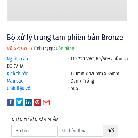
Bộ xử lý trung tâm phiên bản Bronze
Mã SP: GW-B
Tình trạng:
Còn hàng
Nguồn cấp
:
110-220 VAC, 60/50Hz, đầu ra
DC 5V 1A
Kích thước
:
120mm x 120mm x 35mm
Màu sắc
:
Đen / Trắng
Chất liệu vỏ
:
ABS
NHẬN TƯ VẤN SẢN PHẨM
Gửi