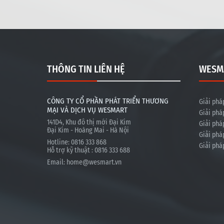
THÔNG TIN LIÊN HỆ
WESM
CÔNG TY CỔ PHẦN PHÁT TRIỂN THƯƠNG
Giải phá
MẠI VÀ DỊCH VỤ WESMART
Giải phá
141D4, Khu đô thị mới Đại Kim
Giải phá
Đại Kim - Hoàng Mai - Hà Nội
Giải phá
Hotline: 0816 333 868
Giải phá
Hỗ trợ kỹ thuật : 0816 333 688
Email:
home@wesmart.vn