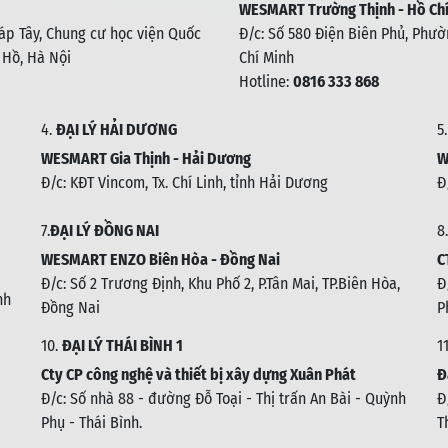
WESMART Trường Thịnh - Hồ Chí
háp Tây, Chung cư học viện Quốc
Đ/c: Số 580 Điện Biên Phủ, Phườn
 Hồ, Hà Nội
Chí Minh
Hotline:
0816 333 868
4.
ĐẠI LÝ HẢI DƯƠNG
5
WESMART Gia Thịnh - Hải Dương
W
Đ/c: KĐT Vincom, Tx. Chí Linh, tỉnh Hải Dương
Đ
7.
ĐẠI LÝ ĐỒNG NAI
8.
WESMART ENZO Biên Hòa - Đồng Nai
C
Đ/c:
Số 2 Trương Định, Khu Phố 2, P.Tân Mai, TP.Biên Hòa,
Đ
nh
Đồng Nai
P
10.
ĐẠI LÝ THÁI BÌNH 1
1
Cty CP công nghệ và thiết bị xây dựng Xuân Phát
Đ
Đ/c: Số nhà 88 - đường Đỗ Toại - Thị trấn An Bài - Quỳnh
Đ
Phụ - Thái Bình
.
T