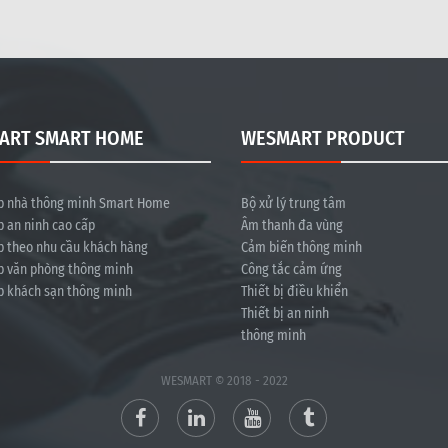
ART SMART HOME
WESMART PRODUCT
p nhà thông minh Smart Home
Bộ xử lý trung tâm
p an ninh cao cấp
Âm thanh đa vùng
p theo nhu cầu khách hàng
Cảm biến thông minh
p văn phòng thông minh
Công tắc cảm ứng
p khách sạn thông minh
Thiết bị điều khiển
Thiết bị an ninh
thông minh
WESMART © 2018 - 2022