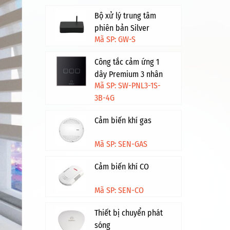
Bộ xử lý trung tâm
phiên bản Silver
Mã SP: GW-S
Công tắc cảm ứng 1
dây Premium 3 nhân
Mã SP: SW-PNL3-1S-
HV - Đen viền vàng
3B-4G
Cảm biến khí gas
Mã SP: SEN-GAS
Cảm biến khí CO
Mã SP: SEN-CO
Thiết bị chuyển phát
sóng