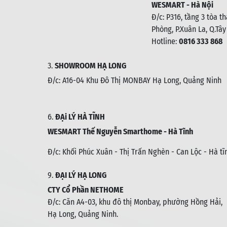
WESMART - Hà Nội
Đ/c: P316, tầng 3 tòa t
Phòng, P.Xuân La, Q.Tây
Hotline:
0816 333 868
3.
SHOWROOM HẠ LONG
Đ/c: A16-04 Khu Đô Thị MONBAY Hạ Long, Quảng Ninh
6.
ĐẠi LÝ HÀ TĨNH
WESMART Thế Nguyễn Smarthome - Hà Tĩnh
Đ/c:
Khối Phúc Xuân - Thị Trấn Nghèn - Can Lộc - Hà tĩ
9.
ĐẠI LÝ HẠ LONG
CTY Cổ Phần NETHOME
Đ/c: C
ăn A4-03, khu đô thị Monbay, phường Hồng Hải,
Hạ Long, Quảng Ninh.