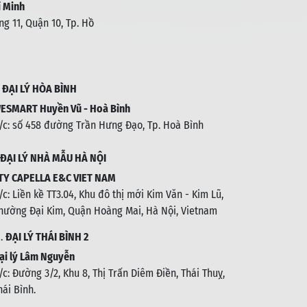
 Minh
g 11, Quận 10, Tp. Hồ
.
ĐẠI LÝ HÒA BÌNH
ESMART Huyền Vũ - Hoà Bình
/c: số 458 đường Trần Hưng Đạo, Tp. Hoà Bình
ĐẠI LÝ NHÀ MẪU HÀ NỘI
TY CAPELLA E&C VIET NAM
/c:
Liền kề TT3.04, Khu đô thị mới Kim Văn - Kim Lũ,
hường Đại Kim, Quận Hoàng Mai, Hà Nội, Vietnam
1.
ĐẠI LÝ THÁI BÌNH 2
ại lý Lâm Nguyễn
/c: Đường 3/2, Khu 8, Thị Trấn Diêm Điền, Thái Thuỵ,
hái Bình
.