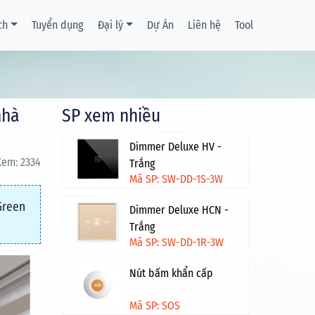
ch
Tuyển dụng
Đại lý
Dự Án
Liên hệ
Tool
nhà
SP xem nhiều
Dimmer Deluxe HV -
Xem: 2334
Trắng
Mã SP: SW-DD-1S-3W
Green
Dimmer Deluxe HCN -
Trắng
Mã SP: SW-DD-1R-3W
Nút bấm khẩn cấp
Mã SP: SOS