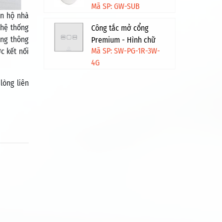
Mã SP: GW-SUB
ăn hộ nhà
 hệ thống
Công tắc mở cổng
áng thông
Premium - Hình chữ
Mã SP: SW-PG-1R-3W-
c kết nối
nhật - Trắng viền vàng
4G
lòng liên