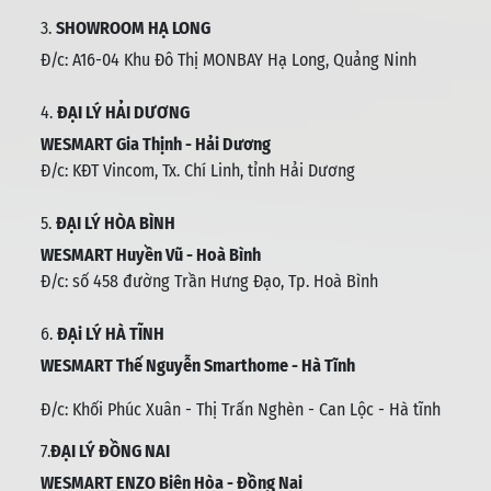
3.
SHOWROOM HẠ LONG
Đ/c: A16-04 Khu Đô Thị MONBAY Hạ Long, Quảng Ninh
4.
ĐẠI LÝ HẢI DƯƠNG
WESMART Gia Thịnh - Hải Dương
Đ/c: KĐT Vincom, Tx. Chí Linh, tỉnh Hải Dương
5.
ĐẠI LÝ HÒA BÌNH
WESMART Huyền Vũ - Hoà Bình
Đ/c: số 458 đường Trần Hưng Đạo, Tp. Hoà Bình
6.
ĐẠi LÝ HÀ TĨNH
WESMART Thế Nguyễn Smarthome - Hà Tĩnh
Đ/c:
Khối Phúc Xuân - Thị Trấn Nghèn - Can Lộc - Hà tĩnh
7.
ĐẠI LÝ ĐỒNG NAI
WESMART ENZO Biên Hòa - Đồng Nai