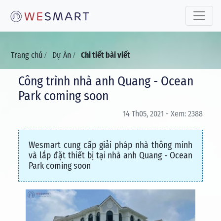
Toggle 
Trang chủ
Dự Án
Chi tiết bài viết
/
/
Công trình nhà anh Quang - Ocean
Park coming soon
14 Th05, 2021 - Xem: 2388
Wesmart cung cấp giải pháp nhà thông minh
và lắp đặt thiết bị tại nhà anh Quang - Ocean
Park coming soon