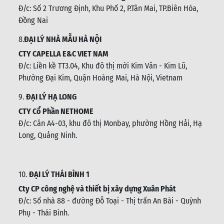
Đ/c:
Số 2 Trương Định, Khu Phố 2, P.Tân Mai, TP.Biên Hòa,
Đồng Nai
8.
ĐẠI LÝ NHÀ MẪU HÀ NỘI
CTY CAPELLA E&C VIET NAM
Đ/c:
Liền kề TT3.04, Khu đô thị mới Kim Văn - Kim Lũ,
Phường Đại Kim, Quận Hoàng Mai, Hà Nội, Vietnam
9.
ĐẠI LÝ HẠ LONG
CTY Cổ Phần NETHOME
Đ/c: C
ăn A4-03, khu đô thị Monbay, phường Hồng Hải, Hạ
Long, Quảng Ninh.
10.
ĐẠI LÝ THÁI BÌNH 1
Cty CP công nghệ và thiết bị xây dựng Xuân Phát
Đ/c: Số nhà 88 - đường Đỗ Toại - Thị trấn An Bài - Quỳnh
Phụ - Thái Bình
.