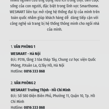
nhiều nghiên cứu ứng dụng hữu ích trong thực tiễn cuộc
sống của con người, đặc biệt trong lĩnh vực Smarthome.
WESMART liên tục mở rộng hệ thống đại lý của mình trên
toàn quốc nhằm giúp khách hàng dễ dàng tiếp cận với
công nghệ và trang bị hệ thống thông minh cho ngôi nhà
của mình.
1.
VĂN PHÒNG 1
WESMART - Hà Nội
Đ/c: P316, tầng 3 tòa tháp Tây, Chung cư học viện Quốc
Phòng, P.Xuân La, Q.Tây Hồ, Hà Nội
Hotline:
0816 333 868
2.
VĂN PHÒNG 2
WESMART Trường Thịnh - Hồ Chí Minh
Đ/c: Số 580 Điện Biên Phủ, Phường 11, Quận 10, Tp. Hồ
Chí Minh
Hotline:
0816 333 868