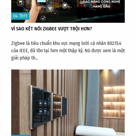
04 Th11
VÌ SAO KẾT NỐI ZIGBEE VƯỢT TRỘI HƠN?
Zigbee là tiêu chuẩn khu vực mạng lưới cá nhân 802.15.4
của IEEE, đã tồn tại hơn một thập kỷ. Nó được xem là một
giải pháp th...