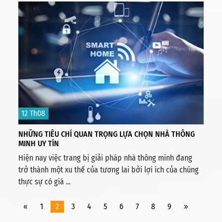
12 Th08
NHỮNG TIÊU CHÍ QUAN TRỌNG LỰA CHỌN NHÀ THÔNG
MINH UY TÍN
Hiện nay việc trang bị giải pháp nhà thông minh đang
trở thành một xu thế của tương lai bởi lợi ích của chúng
thực sự có giá ...
«
1
2
3
4
5
6
7
8
9
»