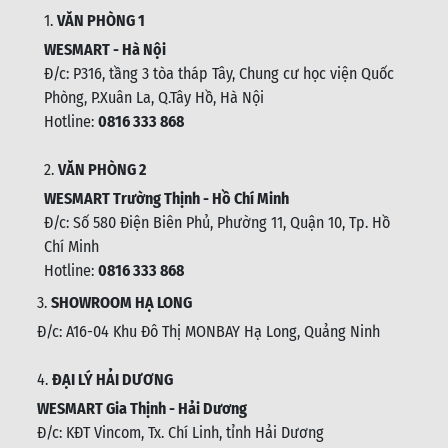
1.
VĂN PHÒNG 1
WESMART - Hà Nội
Đ/c: P316, tầng 3 tòa tháp Tây, Chung cư học viện Quốc
Phòng, P.Xuân La, Q.Tây Hồ, Hà Nội
Hotline:
0816 333 868
2.
VĂN PHÒNG 2
WESMART Trường Thịnh - Hồ Chí Minh
Đ/c: Số 580 Điện Biên Phủ, Phường 11, Quận 10, Tp. Hồ
Chí Minh
Hotline:
0816 333 868
3.
SHOWROOM HẠ LONG
Đ/c: A16-04 Khu Đô Thị MONBAY Hạ Long, Quảng Ninh
4.
ĐẠI LÝ HẢI DƯƠNG
WESMART Gia Thịnh - Hải Dương
Đ/c: KĐT Vincom, Tx. Chí Linh, tỉnh Hải Dương