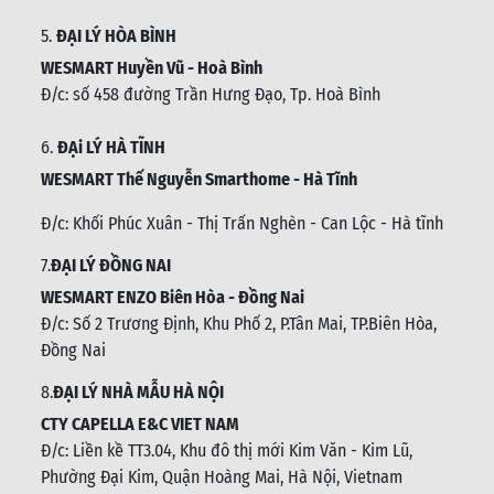
5.
ĐẠI LÝ HÒA BÌNH
WESMART Huyền Vũ - Hoà Bình
Đ/c: số 458 đường Trần Hưng Đạo, Tp. Hoà Bình
6.
ĐẠi LÝ HÀ TĨNH
WESMART Thế Nguyễn Smarthome - Hà Tĩnh
Đ/c:
Khối Phúc Xuân - Thị Trấn Nghèn - Can Lộc - Hà tĩnh
7.
ĐẠI LÝ ĐỒNG NAI
WESMART ENZO Biên Hòa - Đồng Nai
Đ/c:
Số 2 Trương Định, Khu Phố 2, P.Tân Mai, TP.Biên Hòa,
Đồng Nai
8.
ĐẠI LÝ NHÀ MẪU HÀ NỘI
CTY CAPELLA E&C VIET NAM
Đ/c:
Liền kề TT3.04, Khu đô thị mới Kim Văn - Kim Lũ,
Phường Đại Kim, Quận Hoàng Mai, Hà Nội, Vietnam