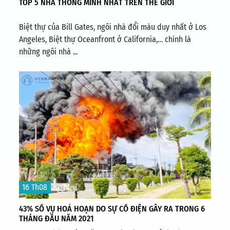
TOP 5 NHÀ THÔNG MINH NHẤT TRÊN THẾ GIỚI
Biệt thự của Bill Gates, ngôi nhà đổi màu duy nhất ở Los
Angeles, Biệt thự Oceanfront ở California,… chính là
những ngôi nhà ...
16 Th08
43% SỐ VỤ HOẢ HOẠN DO SỰ CỐ ĐIỆN GÂY RA TRONG 6
THÁNG ĐẦU NĂM 2021