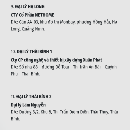
9.
ĐẠI LÝ HẠ LONG
CTY Cổ Phần NETHOME
Đ/c: C
ăn A4-03, khu đô thị Monbay, phường Hồng Hải, Hạ
Long, Quảng Ninh.
10.
ĐẠI LÝ THÁI BÌNH 1
Cty CP công nghệ và thiết bị xây dựng Xuân Phát
Đ/c: Số nhà 88 - đường Đỗ Toại - Thị trấn An Bài - Quỳnh
Phụ - Thái Bình
.
11.
ĐẠI LÝ THÁI BÌNH 2
Đại lý Lâm Nguyễn
Đ/c: Đường 3/2, Khu 8, Thị Trấn Diêm Điền, Thái Thuỵ, Thái
Bình
.