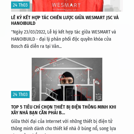
24 Th03
LỄ KÝ KẾT HỢP TÁC CHIẾN LƯỢC GIỮA WESMART JSC VÀ
HANOIBUILD
"Ngày 23/03/2022, Lễ ký kết hợp tác giữa WESMART và
HANOIBUILD - đại lý phân phối độc quyền khóa cửa
Bosch đã diễn ra tại Văn...
24 Th03
TOP 5 TIÊU CHÍ CHỌN THIẾT BỊ ĐIỆN THÔNG MINH KHI
XÂY NHÀ BẠN CẦN PHẢI B...
Giữa thời đại của Internet với những thiết bị điện tử
thông minh dành cho thiết kế nhà ở bùng nổ, song lựa